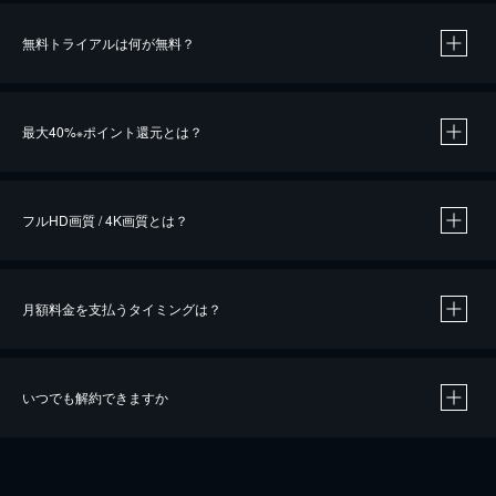
無料トライアルは何が無料？
※
最大40%
ポイント還元とは？
※
※
作品によって必要なポイントが異なります。
フルHD画質 / 4K画質とは？
月額料金を支払うタイミングは？
※
40％ポイント還元の対象は、クレジットカード決済による作品の購入 / レンタルです。
※
iOSアプリのUコイン決済による作品の購入 / レンタルは、20％のポイント還元です。
※
還元の対象外となる決済方法や商品があります。くわしくは
こちら
をご確認ください。
いつでも解約できますか