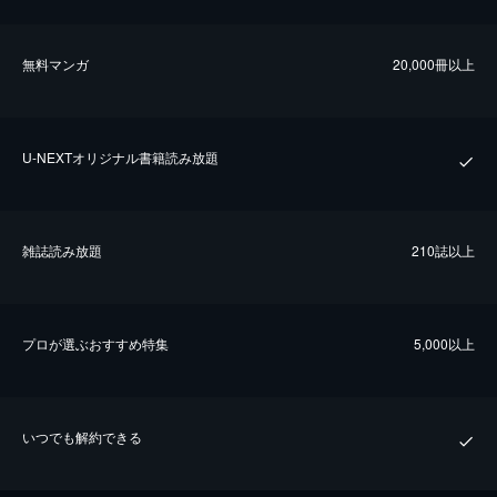
無料マンガ
20,000冊以上
U-NEXTオリジナル書籍読み放題
雑誌読み放題
210誌以上
プロが選ぶおすすめ特集
5,000以上
いつでも解約できる