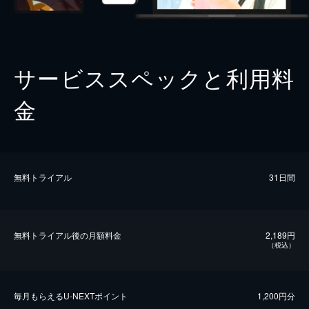
サービススペックと利用料
金
無料トライアル
31日間
無料トライアル後の⽉額料金
2,189円
（税込）
毎⽉もらえるU-NEXTポイント
1,200円分