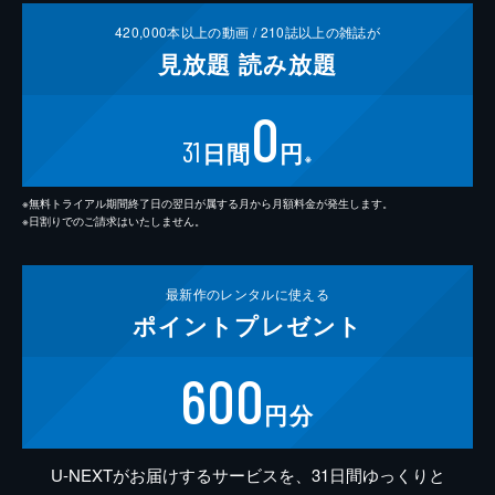
420,000
本以上の動画 /
210
誌以上の雑誌が
見放題
読み放題
0
31
日間
円
※
※無料トライアル期間終了日の翌日が属する月から月額料金が発生します。
※日割りでのご請求はいたしません。
最新作の
レンタルに使える
ポイント
プレゼント
600
円分
U-NEXTがお届けするサービスを、31日間ゆっくりと