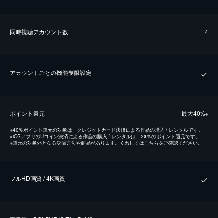
同時視聴アカウント数
4
アカウントごとの機能制限設定
ポイント還元
最⼤40%
※
※
40％ポイント還元の対象は、クレジットカード決済による作品の購入 / レンタルです。
※
iOSアプリのUコイン決済による作品の購入 / レンタルは、20％のポイント還元です。
※
還元の対象外となる決済方法や商品があります。くわしくは
こちら
をご確認ください。
フルHD画質 / 4K画質