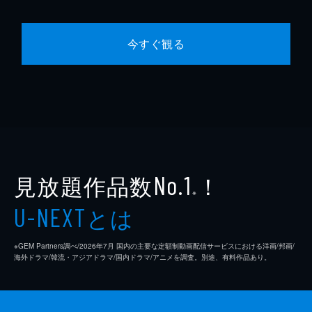
今すぐ観る
見放題作品数
！
No.1
※
とは
U-NEXT
※GEM Partners調べ/2026年7⽉ 国内の主要な定額制動画配信サービスにおける洋画/邦画/
海外ドラマ/韓流・アジアドラマ/国内ドラマ/アニメを調査。別途、有料作品あり。