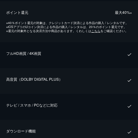
ポイント還元
最⼤40%
※
※
40％ポイント還元の対象は、クレジットカード決済による作品の購入 / レンタルです。
※
iOSアプリのUコイン決済による作品の購入 / レンタルは、20％のポイント還元です。
※
還元の対象外となる決済方法や商品があります。くわしくは
こちら
をご確認ください。
フルHD画質 / 4K画質
⾼⾳質（DOLBY DIGITAL PLUS）
テレビ / スマホ / PCなどに対応
ダウンロード機能