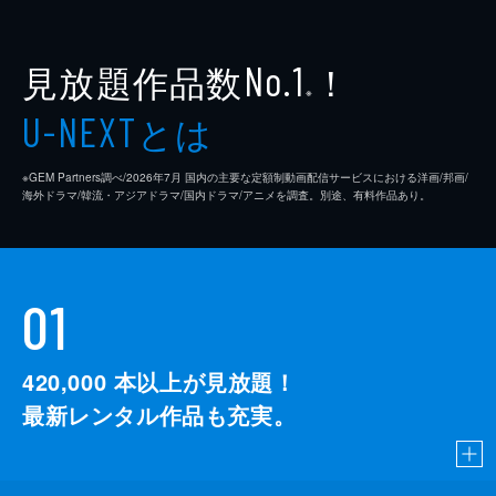
見放題作品数
！
No.1
※
とは
U-NEXT
※GEM Partners調べ/2026年7⽉ 国内の主要な定額制動画配信サービスにおける洋画/邦画/
海外ドラマ/韓流・アジアドラマ/国内ドラマ/アニメを調査。別途、有料作品あり。
01
420,000
本以上が見放題！
最新レンタル作品も充実。