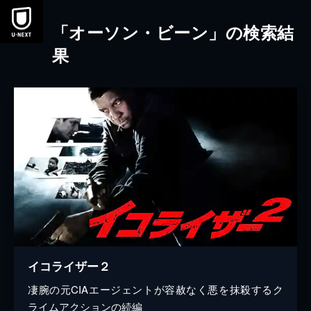
本文へスキップ
「オーソン・ビーン」の検索結
果
イコライザー２
凄腕の元CIAエージェントが容赦なく悪を抹殺するク
ライムアクションの続編