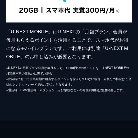
「U-NEXT MOBILE」はU-NEXTの「月額プラン」会員が
毎月もらえるポイントを活用することで、スマホ代がお得
になるモバイルプランです。ご利用には別途「U-NEXT M
OBILE」のお申し込みが必要となります。
※U-NEXTの月額プラン会員が毎月もらえる1,200円分のポイントを、U-NEXT MOBILEの
月額基本料の支払いに充てた場合。
※決済時において支払金額に相当するポイントを保有していない場合、差額分の料金はご登
録のクレジットカードでのお支払いとなります。
※通話料、SMS通信料、オプション（かけ放題など）の月額利用料は別途発生します。