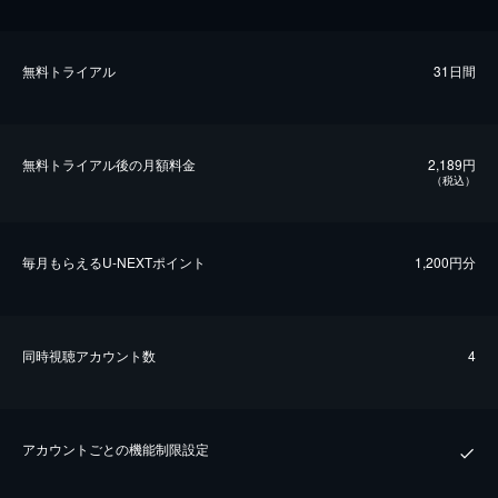
無料トライアル
31日間
無料トライアル後の⽉額料金
2,189円
（税込）
毎⽉もらえるU-NEXTポイント
1,200円分
同時視聴アカウント数
4
アカウントごとの機能制限設定