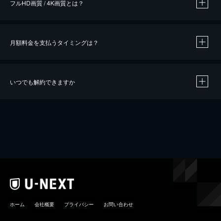
フルHD画質 / 4K画質とは？
月額料金を支払うタイミングは？
※
40％ポイント還元の対象は、クレジットカード決済による作品の購入 / レンタルです。
※
iOSアプリのUコイン決済による作品の購入 / レンタルは、20％のポイント還元です。
※
還元の対象外となる決済方法や商品があります。くわしくは
こちら
をご確認ください。
いつでも解約できますか
こちら
ホーム
会社概要
プライバシー
お問い合わせ