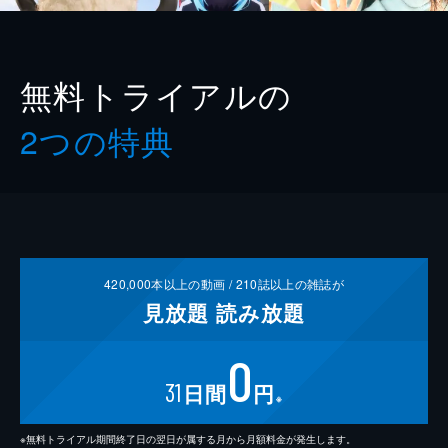
無料トライアルの
2つの特典
420,000
本以上の動画 /
210
誌以上の雑誌が
見放題
読み放題
0
31
日間
円
※
※無料トライアル期間終了日の翌日が属する月から月額料金が発生します。