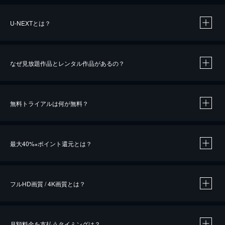
U-NEXTとは？
なぜ見放題作品とレンタル作品があるの？
無料トライアルは何が無料？
※
最大40%
ポイント還元とは？
※
※
作品によって必要なポイントが異なります。
フルHD画質 / 4K画質とは？
月額料金を支払うタイミングは？