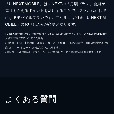
「U-NEXT MOBILE」はU-NEXTの「月額プラン」会員が
毎月もらえるポイントを活用することで、スマホ代がお得
になるモバイルプランです。ご利用には別途「U-NEXT M
OBILE」のお申し込みが必要となります。
※U-NEXTの月額プラン会員が毎月もらえる1,200円分のポイントを、U-NEXT MOBILEの
月額基本料の支払いに充てた場合。
※決済時において支払金額に相当するポイントを保有していない場合、差額分の料金はご登
録のクレジットカードでのお支払いとなります。
※通話料、SMS通信料、オプション（かけ放題など）の月額利用料は別途発生します。
よくある質問