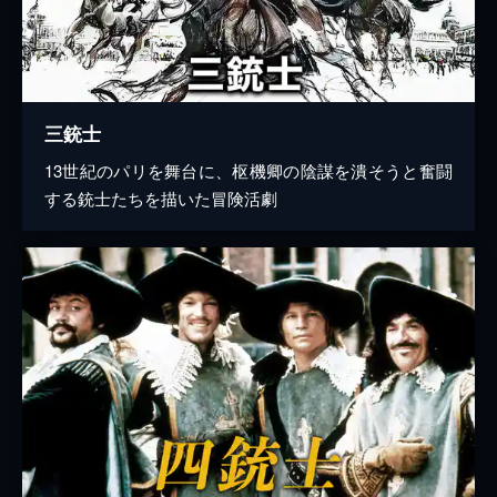
三銃士
13世紀のパリを舞台に、枢機卿の陰謀を潰そうと奮闘
する銃士たちを描いた冒険活劇