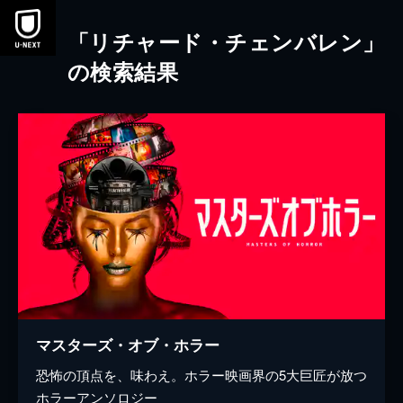
本文へスキップ
「リチャード・チェンバレン」
の検索結果
マスターズ・オブ・ホラー
恐怖の頂点を、味わえ。ホラー映画界の5大巨匠が放つ
ホラーアンソロジー