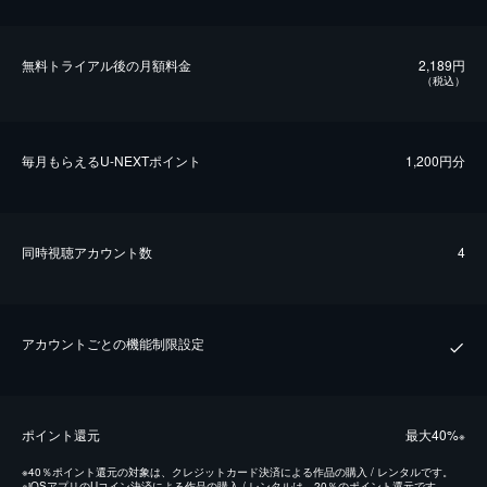
無料トライアル後の⽉額料金
2,189円
（税込）
毎⽉もらえるU-NEXTポイント
1,200円分
同時視聴アカウント数
4
アカウントごとの機能制限設定
ポイント還元
最⼤40%
※
※
40％ポイント還元の対象は、クレジットカード決済による作品の購入 / レンタルです。
※
iOSアプリのUコイン決済による作品の購入 / レンタルは、20％のポイント還元です。