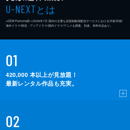
とは
U-NEXT
※GEM Partners調べ/2026年7⽉ 国内の主要な定額制動画配信サービスにおける洋画/邦画/
海外ドラマ/韓流・アジアドラマ/国内ドラマ/アニメを調査。別途、有料作品あり。
01
420,000
本以上が見放題！
最新レンタル作品も充実。
02