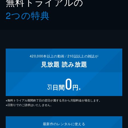
無料トライアルの
2つの特典
420,000
本以上の動画 /
210
誌以上の雑誌が
見放題
読み放題
0
31
日間
円
※
※無料トライアル期間終了日の翌日が属する月から月額料金が発生します。
※日割りでのご請求はいたしません。
最新作の
レンタルに使える