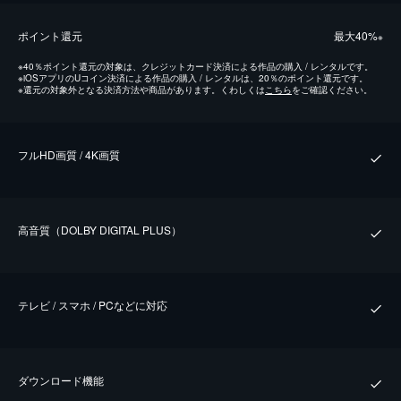
ポイント還元
最⼤40%
※
※
40％ポイント還元の対象は、クレジットカード決済による作品の購入 / レンタルです。
※
iOSアプリのUコイン決済による作品の購入 / レンタルは、20％のポイント還元です。
※
還元の対象外となる決済方法や商品があります。くわしくは
こちら
をご確認ください。
フルHD画質 / 4K画質
⾼⾳質（DOLBY DIGITAL PLUS）
テレビ / スマホ / PCなどに対応
ダウンロード機能