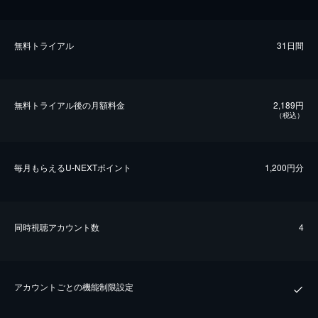
無料トライアル
31日間
無料トライアル後の⽉額料金
2,189円
（税込）
毎⽉もらえるU-NEXTポイント
1,200円分
同時視聴アカウント数
4
アカウントごとの機能制限設定