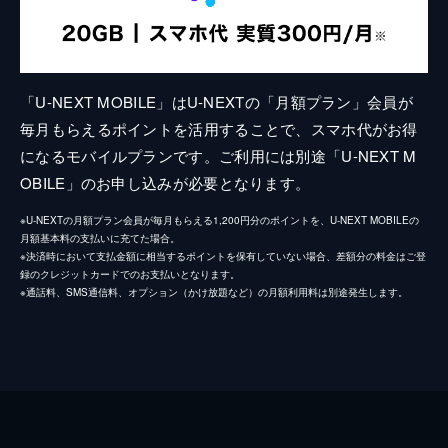
「U-NEXT MOBILE」はU-NEXTの「月額プラン」会員が
毎月もらえるポイントを活用することで、スマホ代がお得
になるモバイルプランです。ご利用には別途「U-NEXT M
OBILE」のお申し込みが必要となります。
※U-NEXTの月額プラン会員が毎月もらえる1,200円分のポイントを、U-NEXT MOBILEの
月額基本料の支払いに充てた場合。
※決済時において支払金額に相当するポイントを保有していない場合、差額分の料金はご登
録のクレジットカードでのお支払いとなります。
※通話料、SMS通信料、オプション（かけ放題など）の月額利用料は別途発生します。