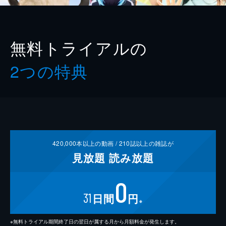
無料トライアルの
2つの特典
420,000
本以上の動画 /
210
誌以上の雑誌が
見放題
読み放題
0
31
日間
円
※
※無料トライアル期間終了日の翌日が属する月から月額料金が発生します。