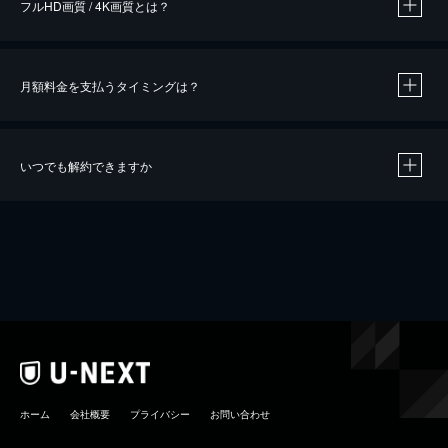
フルHD画質 / 4K画質とは？
月額料金を支払うタイミングは？
※
40％ポイント還元の対象は、クレジットカード決済による作品の購入 / レンタルです。
※
iOSアプリのUコイン決済による作品の購入 / レンタルは、20％のポイント還元です。
※
還元の対象外となる決済方法や商品があります。くわしくは
こちら
をご確認ください。
いつでも解約できますか
こちら
ホーム
会社概要
プライバシー
お問い合わせ