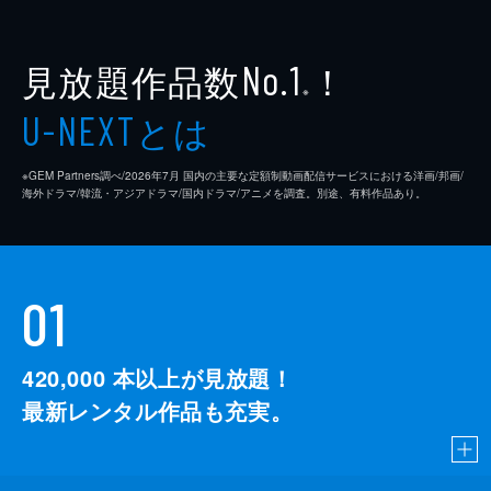
見放題作品数
！
No.1
※
とは
U-NEXT
※GEM Partners調べ/2026年7⽉ 国内の主要な定額制動画配信サービスにおける洋画/邦画/
海外ドラマ/韓流・アジアドラマ/国内ドラマ/アニメを調査。別途、有料作品あり。
01
420,000
本以上が見放題！
最新レンタル作品も充実。