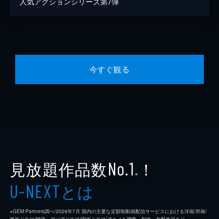
人気アクションシリーズ第7弾
今すぐ観る
見放題作品数
！
No.1
※
とは
U-NEXT
※GEM Partners調べ/2026年7⽉ 国内の主要な定額制動画配信サービスにおける洋画/邦画/