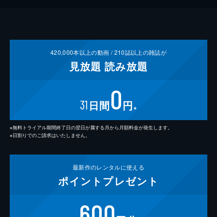
420,000
本以上の動画 /
210
誌以上の雑誌が
見放題
読み放題
0
31
日間
円
※
※無料トライアル期間終了日の翌日が属する月から月額料金が発生します。
※日割りでのご請求はいたしません。
最新作の
レンタルに使える
ポイント
プレゼント
600