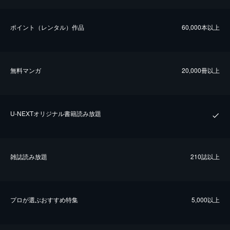
ポイント（レンタル）作品
60,000本以上
無料マンガ
20,000冊以上
U-NEXTオリジナル書籍読み放題
雑誌読み放題
210誌以上
プロが選ぶおすすめ特集
5,000以上