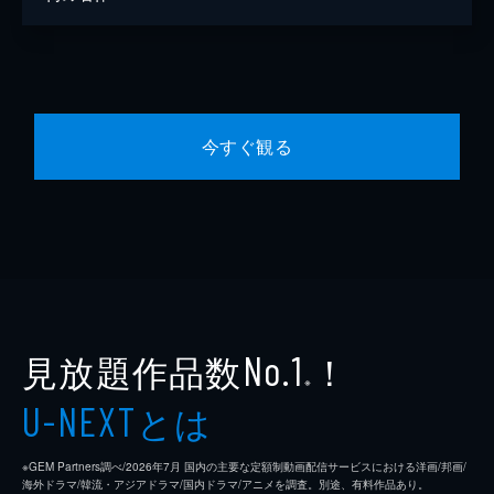
今すぐ観る
見放題作品数
！
No.1
※
とは
U-NEXT
※GEM Partners調べ/2026年7⽉ 国内の主要な定額制動画配信サービスにおける洋画/邦画/
海外ドラマ/韓流・アジアドラマ/国内ドラマ/アニメを調査。別途、有料作品あり。