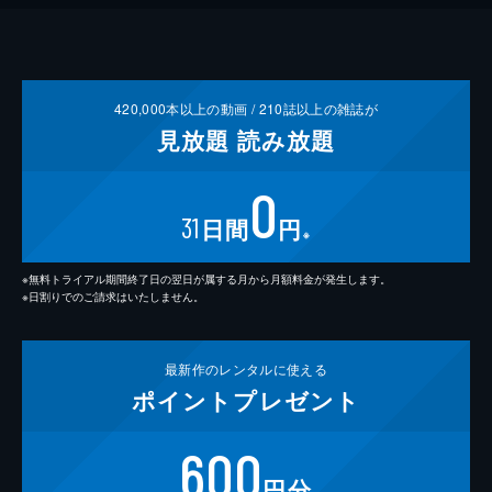
420,000
本以上の動画 /
210
誌以上の雑誌が
見放題
読み放題
0
31
日間
円
※
※無料トライアル期間終了日の翌日が属する月から月額料金が発生します。
※日割りでのご請求はいたしません。
最新作の
レンタルに使える
ポイント
プレゼント
600
円分