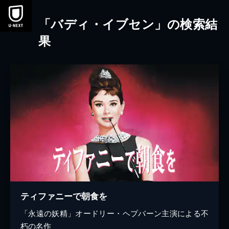
本文へスキップ
「バディ・イブセン」の検索結
果
ティファニーで朝食を
「永遠の妖精」オードリー・ヘプバーン主演による不
朽の名作