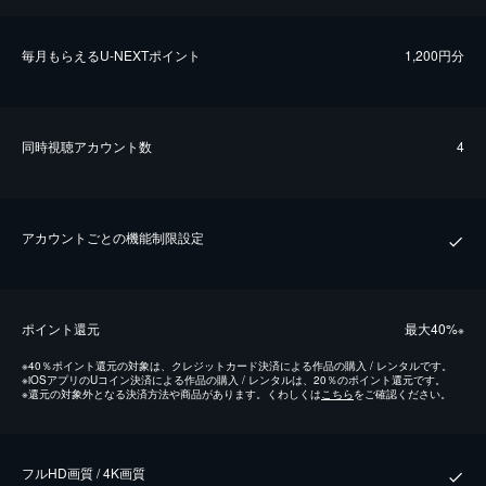
毎⽉もらえるU-NEXTポイント
1,200円分
同時視聴アカウント数
4
アカウントごとの機能制限設定
ポイント還元
最⼤40%
※
※
40％ポイント還元の対象は、クレジットカード決済による作品の購入 / レンタルです。
※
iOSアプリのUコイン決済による作品の購入 / レンタルは、20％のポイント還元です。
※
還元の対象外となる決済方法や商品があります。くわしくは
こちら
をご確認ください。
フルHD画質 / 4K画質