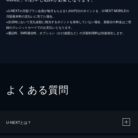
※U-NEXTの月額プラン会員が毎月もらえる1,200円分のポイントを、U-NEXT MOBILEの
月額基本料の支払いに充てた場合。
※決済時において支払金額に相当するポイントを保有していない場合、差額分の料金はご登
録のクレジットカードでのお支払いとなります。
※通話料、SMS通信料、オプション（かけ放題など）の月額利用料は別途発生します。
よくある質問
U-NEXTとは？