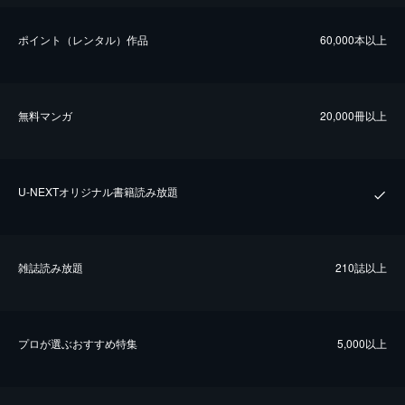
ポイント（レンタル）作品
60,000本以上
無料マンガ
20,000冊以上
U-NEXTオリジナル書籍読み放題
雑誌読み放題
210誌以上
プロが選ぶおすすめ特集
5,000以上