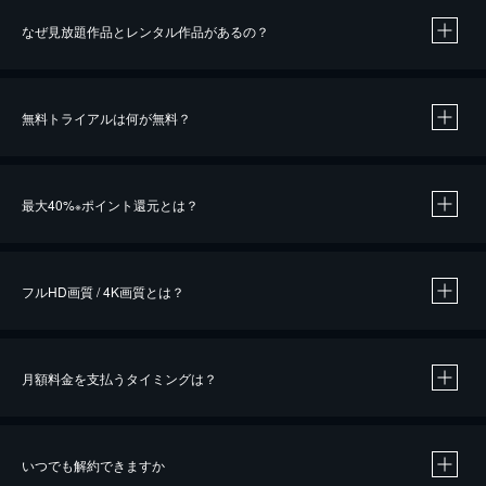
なぜ見放題作品とレンタル作品があるの？
無料トライアルは何が無料？
※
最大40%
ポイント還元とは？
※
※
作品によって必要なポイントが異なります。
フルHD画質 / 4K画質とは？
月額料金を支払うタイミングは？
※
40％ポイント還元の対象は、クレジットカード決済による作品の購入 / レンタルです。
※
iOSアプリのUコイン決済による作品の購入 / レンタルは、20％のポイント還元です。
※
還元の対象外となる決済方法や商品があります。くわしくは
こちら
をご確認ください。
いつでも解約できますか