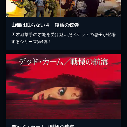
山猫は眠らない４ 復活の銃弾
天才狙撃手の才能を受け継いだベケットの息子が登場
するシリーズ第4弾！
デッド・カーム／戦慄の航海