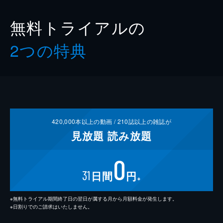
無料トライアルの
2つの特典
420,000
本以上の動画 /
210
誌以上の雑誌が
見放題
読み放題
0
31
日間
円
※
※無料トライアル期間終了日の翌日が属する月から月額料金が発生します。
※日割りでのご請求はいたしません。