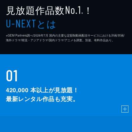
見放題作品数
！
No.1
※
とは
U-NEXT
※GEM Partners調べ/2026年7⽉ 国内の主要な定額制動画配信サービスにおける洋画/邦画/
海外ドラマ/韓流・アジアドラマ/国内ドラマ/アニメを調査。別途、有料作品あり。
01
420,000
本以上が見放題！
最新レンタル作品も充実。