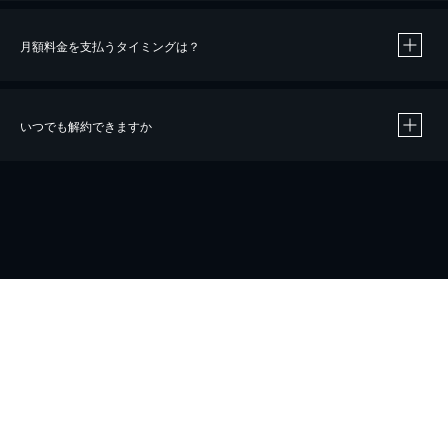
月額料金を支払うタイミングは？
※
40％ポイント還元の対象は、クレジットカード決済による作品の購入 / レンタルです。
※
iOSアプリのUコイン決済による作品の購入 / レンタルは、20％のポイント還元です。
※
還元の対象外となる決済方法や商品があります。くわしくは
こちら
をご確認ください。
いつでも解約できますか
こちら
ホーム
会社概要
プライバシー
お問い合わせ