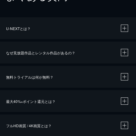
U-NEXTとは？
なぜ見放題作品とレンタル作品があるの？
無料トライアルは何が無料？
※
最大40%
ポイント還元とは？
※
※
作品によって必要なポイントが異なります。
フルHD画質 / 4K画質とは？