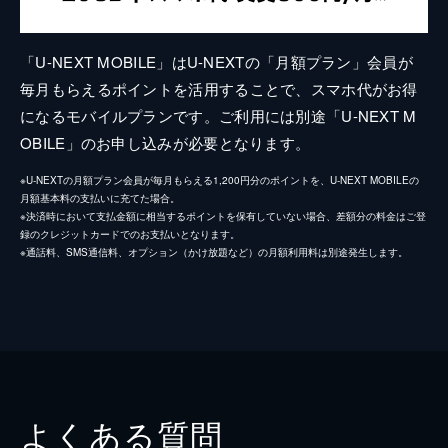
「U-NEXT MOBILE」はU-NEXTの「月額プラン」会員が
毎月もらえるポイントを活用することで、スマホ代がお得
になるモバイルプランです。ご利用には別途「U-NEXT M
OBILE」のお申し込みが必要となります。
※U-NEXTの月額プラン会員が毎月もらえる1,200円分のポイントを、U-NEXT MOBILEの
月額基本料の支払いに充てた場合。
※決済時において支払金額に相当するポイントを保有していない場合、差額分の料金はご登
録のクレジットカードでのお支払いとなります。
※通話料、SMS通信料、オプション（かけ放題など）の月額利用料は別途発生します。
よくある質問