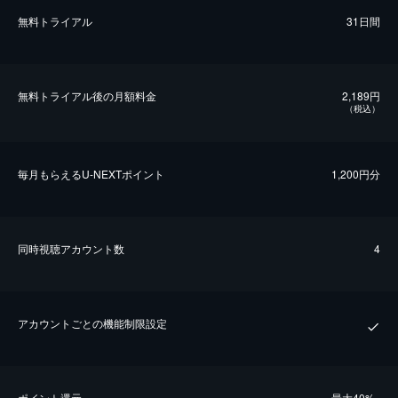
無料トライアル
31日間
無料トライアル後の⽉額料金
2,189円
（税込）
毎⽉もらえるU-NEXTポイント
1,200円分
同時視聴アカウント数
4
アカウントごとの機能制限設定
ポイント還元
最⼤40%