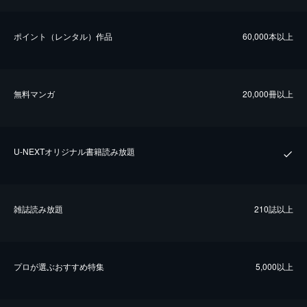
ポイント（レンタル）作品
60,000本以上
無料マンガ
20,000冊以上
U-NEXTオリジナル書籍読み放題
雑誌読み放題
210誌以上
プロが選ぶおすすめ特集
5,000以上