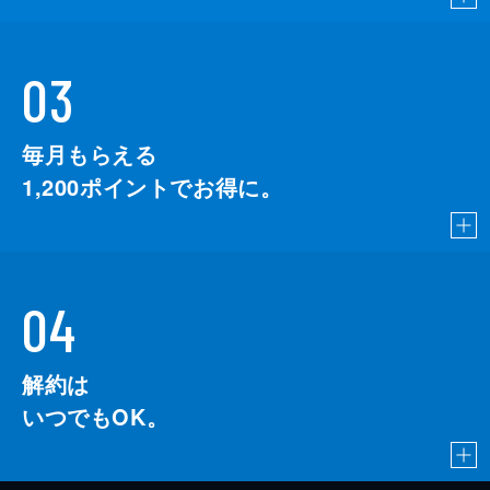
03
毎月もらえる
1,200
ポイントでお得に。
04
解約は
いつでもOK。