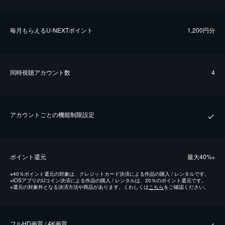
毎⽉もらえるU-NEXTポイント
1,200円分
同時視聴アカウント数
4
アカウントごとの機能制限設定
ポイント還元
最⼤40%
※
※
40％ポイント還元の対象は、クレジットカード決済による作品の購入 / レンタルです。
※
iOSアプリのUコイン決済による作品の購入 / レンタルは、20％のポイント還元です。
※
還元の対象外となる決済方法や商品があります。くわしくは
こちら
をご確認ください。
フルHD画質 / 4K画質