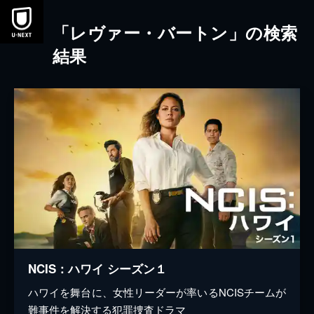
本文へスキップ
「レヴァー・バートン」の検索
結果
NCIS：ハワイ シーズン１
ハワイを舞台に、女性リーダーが率いるNCISチームが
難事件を解決する犯罪捜査ドラマ