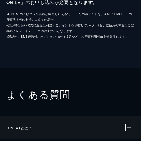
OBILE」のお申し込みが必要となります。
※U-NEXTの月額プラン会員が毎月もらえる1,200円分のポイントを、U-NEXT MOBILEの
月額基本料の支払いに充てた場合。
※決済時において支払金額に相当するポイントを保有していない場合、差額分の料金はご登
録のクレジットカードでのお支払いとなります。
※通話料、SMS通信料、オプション（かけ放題など）の月額利用料は別途発生します。
よくある質問
U-NEXTとは？