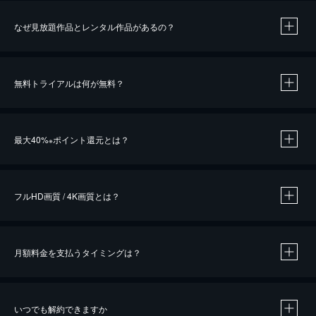
なぜ見放題作品とレンタル作品があるの？
無料トライアルは何が無料？
※
最大40%
ポイント還元とは？
※
※
作品によって必要なポイントが異なります。
フルHD画質 / 4K画質とは？
月額料金を支払うタイミングは？
※
40％ポイント還元の対象は、クレジットカード決済による作品の購入 / レンタルです。
※
iOSアプリのUコイン決済による作品の購入 / レンタルは、20％のポイント還元です。
※
還元の対象外となる決済方法や商品があります。くわしくは
こちら
をご確認ください。
いつでも解約できますか