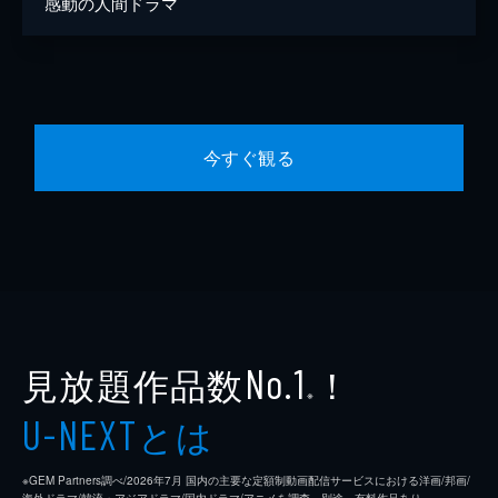
感動の人間ドラマ
今すぐ観る
見放題作品数
！
No.1
※
とは
U-NEXT
※GEM Partners調べ/2026年7⽉ 国内の主要な定額制動画配信サービスにおける洋画/邦画/