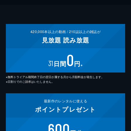
420,000
本以上の動画 /
210
誌以上の雑誌が
見放題
読み放題
0
31
日間
円
※
※無料トライアル期間終了日の翌日が属する月から月額料金が発生します。
※日割りでのご請求はいたしません。
最新作の
レンタルに使える
ポイント
プレゼント
600