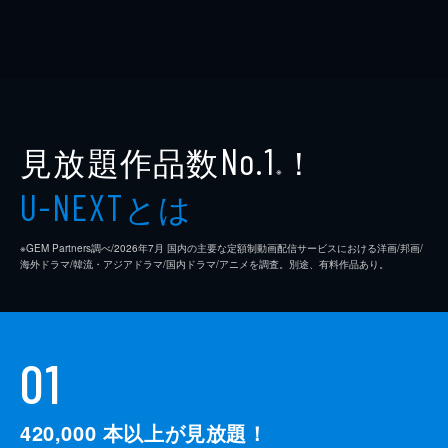
見放題作品数
！
No.1
※
とは
U-NEXT
※GEM Partners調べ/2026年7⽉ 国内の主要な定額制動画配信サービスにおける洋画/邦画/
海外ドラマ/韓流・アジアドラマ/国内ドラマ/アニメを調査。別途、有料作品あり。
01
420,000
本以上が見放題！