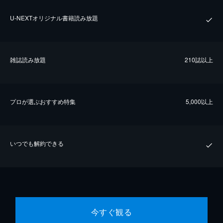
U-NEXTオリジナル書籍読み放題
雑誌読み放題
210誌以上
プロが選ぶおすすめ特集
5,000以上
いつでも解約できる
今すぐ観る