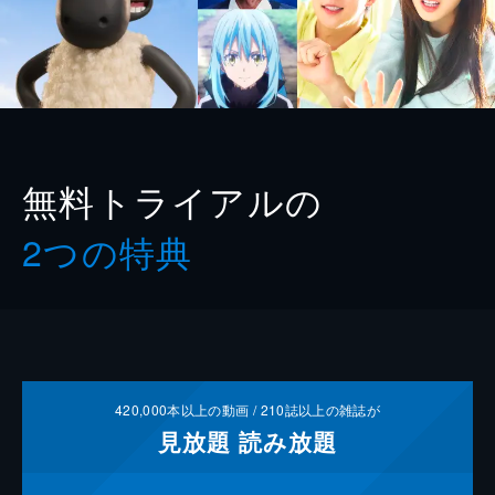
無料トライアルの
2つの特典
420,000
本以上の動画 /
210
誌以上の雑誌が
見放題
読み放題