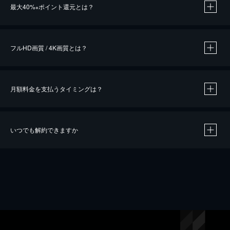
最大40%
ポイント還元とは？
※
※
作品によって必要なポイントが異なります。
フルHD画質 / 4K画質とは？
月額料金を支払うタイミングは？
※
40％ポイント還元の対象は、クレジットカード決済による作品の購入 / レンタルです。
※
iOSアプリのUコイン決済による作品の購入 / レンタルは、20％のポイント還元です。
※
還元の対象外となる決済方法や商品があります。くわしくは
こちら
をご確認ください。
いつでも解約できますか
こちら