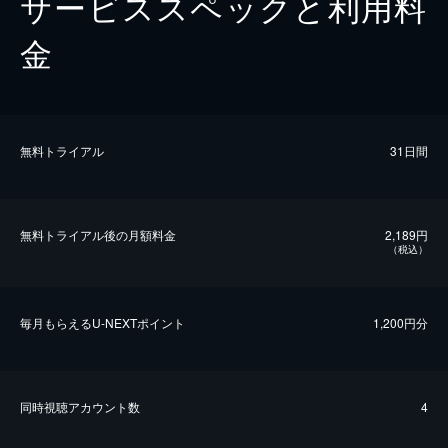
サービススペックと利用料
金
無料トライアル
31日間
無料トライアル後の⽉額料金
2,189円
（税込）
毎⽉もらえるU-NEXTポイント
1,200円分
同時視聴アカウント数
4