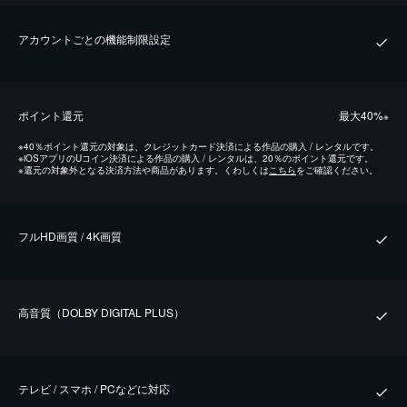
アカウントごとの機能制限設定
ポイント還元
最⼤40%
※
※
40％ポイント還元の対象は、クレジットカード決済による作品の購入 / レンタルです。
※
iOSアプリのUコイン決済による作品の購入 / レンタルは、20％のポイント還元です。
※
還元の対象外となる決済方法や商品があります。くわしくは
こちら
をご確認ください。
フルHD画質 / 4K画質
⾼⾳質（DOLBY DIGITAL PLUS）
テレビ / スマホ / PCなどに対応