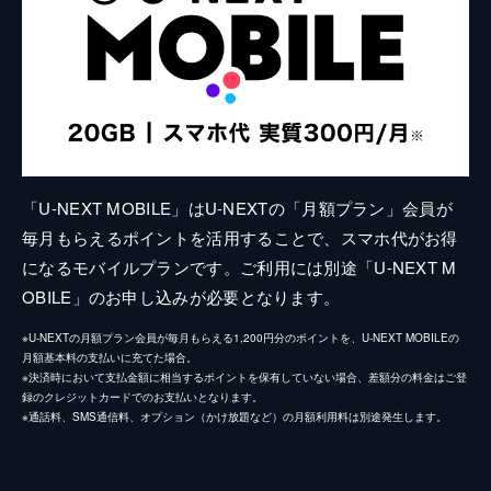
「U-NEXT MOBILE」はU-NEXTの「月額プラン」会員が
毎月もらえるポイントを活用することで、スマホ代がお得
になるモバイルプランです。ご利用には別途「U-NEXT M
OBILE」のお申し込みが必要となります。
※U-NEXTの月額プラン会員が毎月もらえる1,200円分のポイントを、U-NEXT MOBILEの
月額基本料の支払いに充てた場合。
※決済時において支払金額に相当するポイントを保有していない場合、差額分の料金はご登
録のクレジットカードでのお支払いとなります。
※通話料、SMS通信料、オプション（かけ放題など）の月額利用料は別途発生します。