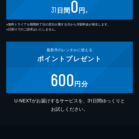
0
31
日間
円
※
※無料トライアル期間終了日の翌日が属する月から月額料金が発生します。
※日割りでのご請求はいたしません。
最新作の
レンタルに使える
ポイント
プレゼント
600
円分
U-NEXTがお届けするサービスを、31日間ゆっくりと
お試しください。