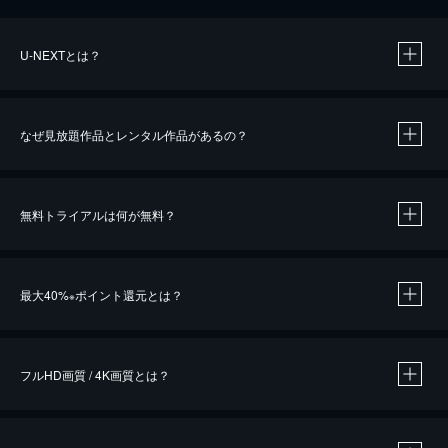
U-NEXTとは？
なぜ見放題作品とレンタル作品があるの？
無料トライアルは何が無料？
※
最大40%
ポイント還元とは？
※
※
作品によって必要なポイントが異なります。
フルHD画質 / 4K画質とは？