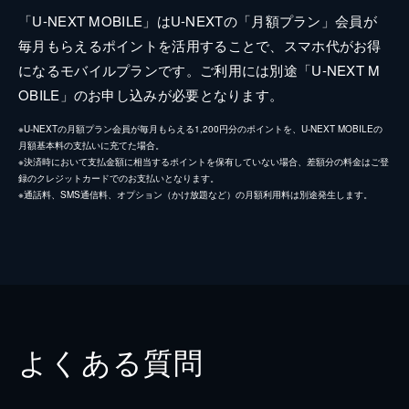
「U-NEXT MOBILE」はU-NEXTの「月額プラン」会員が
毎月もらえるポイントを活用することで、スマホ代がお得
になるモバイルプランです。ご利用には別途「U-NEXT M
OBILE」のお申し込みが必要となります。
※U-NEXTの月額プラン会員が毎月もらえる1,200円分のポイントを、U-NEXT MOBILEの
月額基本料の支払いに充てた場合。
※決済時において支払金額に相当するポイントを保有していない場合、差額分の料金はご登
録のクレジットカードでのお支払いとなります。
※通話料、SMS通信料、オプション（かけ放題など）の月額利用料は別途発生します。
よくある質問