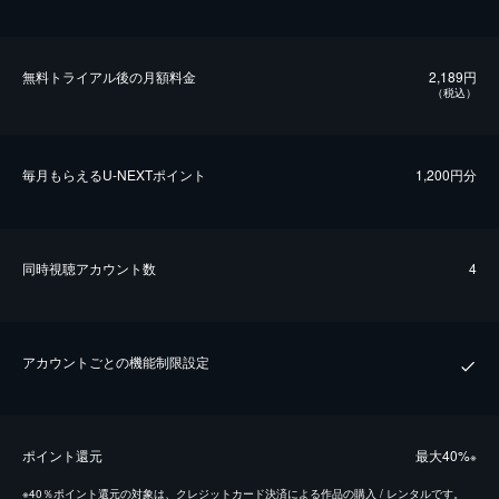
無料トライアル後の⽉額料金
2,189円
（税込）
毎⽉もらえるU-NEXTポイント
1,200円分
同時視聴アカウント数
4
アカウントごとの機能制限設定
ポイント還元
最⼤40%
※
※
40％ポイント還元の対象は、クレジットカード決済による作品の購入 / レンタルです。