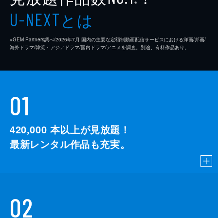
※
とは
U-NEXT
※GEM Partners調べ/2026年7⽉ 国内の主要な定額制動画配信サービスにおける洋画/邦画/
海外ドラマ/韓流・アジアドラマ/国内ドラマ/アニメを調査。別途、有料作品あり。
01
420,000
本以上が見放題！
最新レンタル作品も充実。
02