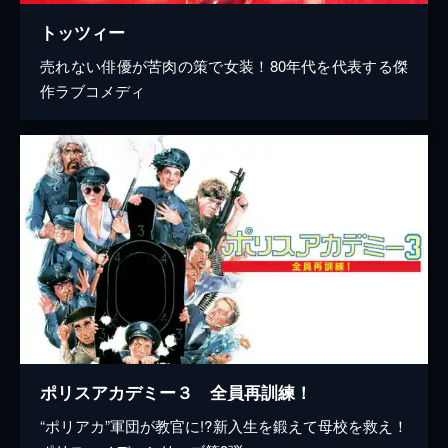
トッツィー
売れない俳優が苦肉の策で女装！80年代を代表する傑
作ラブコメディ
ポリスアカデミー３ 全員再訓練！
“ポリアカ”軍団が教官に!?新入生を鍛えて母校を救え！