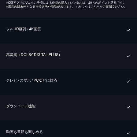
※
iOSアプリのUコイン決済による作品の購入 / レンタルは、20％のポイント還元です。
※
還元の対象外となる決済方法や商品があります。くわしくは
こちら
をご確認ください。
フルHD画質 / 4K画質
⾼⾳質（DOLBY DIGITAL PLUS）
テレビ / スマホ / PCなどに対応
ダウンロード機能
動画も書籍も楽しめる