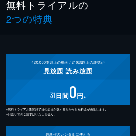
無料トライアルの
2つの特典
420,000
本以上の動画 /
210
誌以上の雑誌が
見放題
読み放題
0
31
日間
円
※
※無料トライアル期間終了日の翌日が属する月から月額料金が発生します。
※日割りでのご請求はいたしません。
最新作の
レンタルに使える