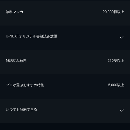
無料マンガ
20,000冊以上
U-NEXTオリジナル書籍読み放題
雑誌読み放題
210誌以上
プロが選ぶおすすめ特集
5,000以上
いつでも解約できる