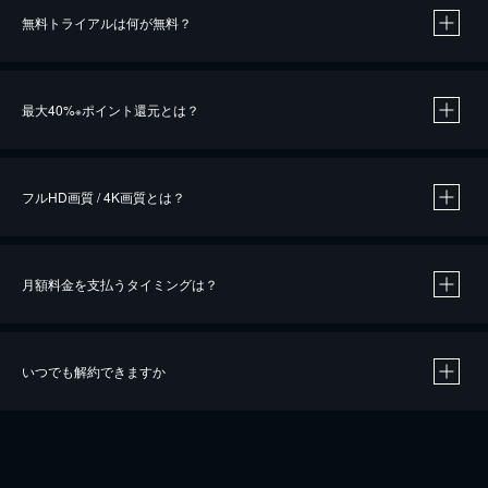
無料トライアルは何が無料？
※
最大40%
ポイント還元とは？
※
※
作品によって必要なポイントが異なります。
フルHD画質 / 4K画質とは？
月額料金を支払うタイミングは？
※
40％ポイント還元の対象は、クレジットカード決済による作品の購入 / レンタルです。
※
iOSアプリのUコイン決済による作品の購入 / レンタルは、20％のポイント還元です。
※
還元の対象外となる決済方法や商品があります。くわしくは
こちら
をご確認ください。
いつでも解約できますか