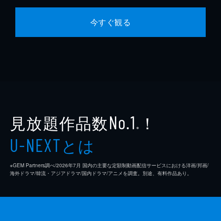
今すぐ観る
見放題作品数
！
No.1
※
とは
U-NEXT
※GEM Partners調べ/2026年7⽉ 国内の主要な定額制動画配信サービスにおける洋画/邦画/
海外ドラマ/韓流・アジアドラマ/国内ドラマ/アニメを調査。別途、有料作品あり。