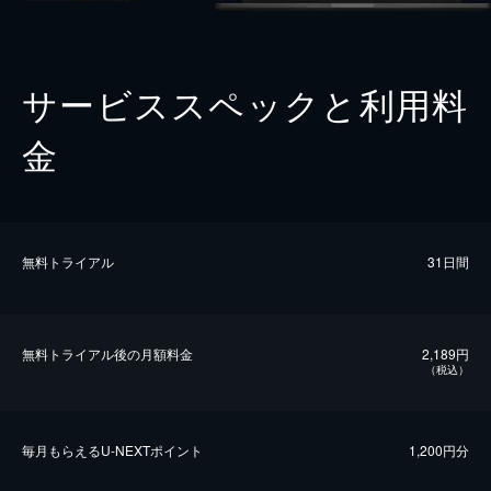
サービススペックと利用料
金
無料トライアル
31日間
無料トライアル後の⽉額料金
2,189円
（税込）
毎⽉もらえるU-NEXTポイント
1,200円分