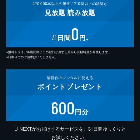
420,000
本以上の動画 /
210
誌以上の雑誌が
見放題
読み放題
0
31
日間
円
※
※無料トライアル期間終了日の翌日が属する月から月額料金が発生します。
※日割りでのご請求はいたしません。
最新作の
レンタルに使える
ポイント
プレゼント
600
円分
U-NEXTがお届けするサービスを、31日間ゆっくりと
お試しください。