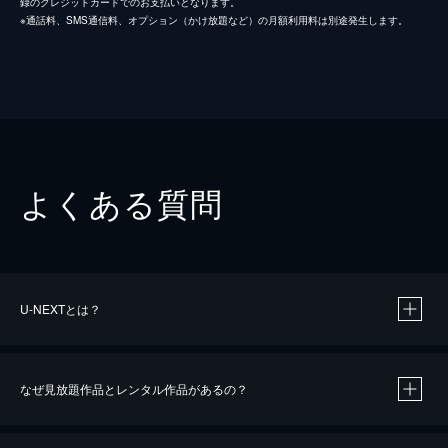
録のクレジットカードでのお支払いとなります。
※通話料、SMS通信料、オプション（かけ放題など）の月額利用料は別途発生します。
よくある質問
U-NEXTとは？
なぜ見放題作品とレンタル作品があるの？