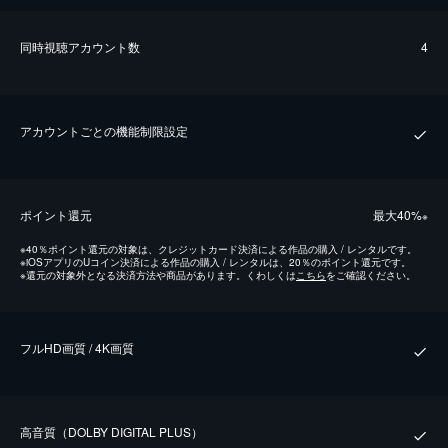
同時視聴アカウント数
4
アカウントごとの機能制限設定
ポイント還元
最⼤40%
※
※
40％ポイント還元の対象は、クレジットカード決済による作品の購入 / レンタルです。
※
iOSアプリのUコイン決済による作品の購入 / レンタルは、20％のポイント還元です。
※
還元の対象外となる決済方法や商品があります。くわしくは
こちら
をご確認ください。
フルHD画質 / 4K画質
⾼⾳質（DOLBY DIGITAL PLUS）