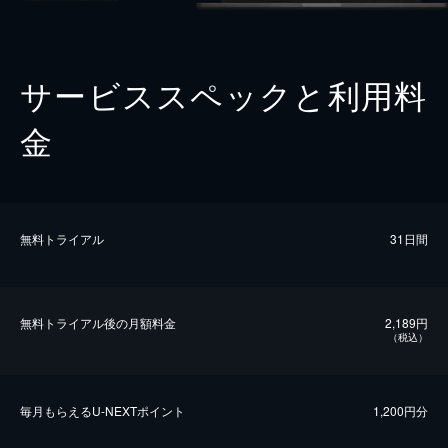
サービススペックと利用料
金
無料トライアル
31日間
無料トライアル後の⽉額料金
2,189円
（税込）
毎⽉もらえるU-NEXTポイント
1,200円分