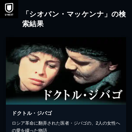
本文へスキップ
「シオバン・マッケンナ」の検
索結果
ドクトル・ジバゴ
ロシア革命に翻弄された医者・ジバゴの、2人の女性へ
の愛を綴った物語