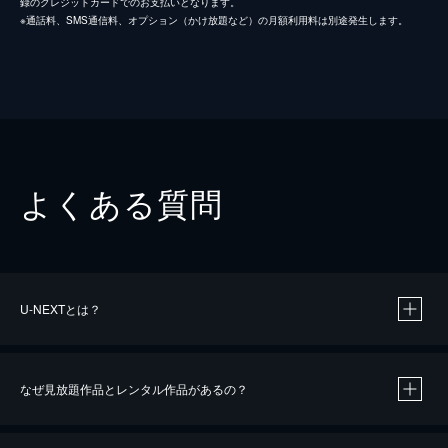
録のクレジットカードでのお支払いとなります。
※通話料、SMS通信料、オプション（かけ放題など）の月額利用料は別途発生します。
よくある質問
U-NEXTとは？
なぜ見放題作品とレンタル作品があるの？