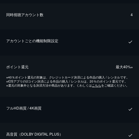
同時視聴アカウント数
4
アカウントごとの機能制限設定
ポイント還元
最⼤40%
※
※
40％ポイント還元の対象は、クレジットカード決済による作品の購入 / レンタルです。
※
iOSアプリのUコイン決済による作品の購入 / レンタルは、20％のポイント還元です。
※
還元の対象外となる決済方法や商品があります。くわしくは
こちら
をご確認ください。
フルHD画質 / 4K画質
⾼⾳質（DOLBY DIGITAL PLUS）