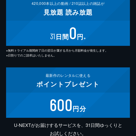
420,000
本以上の動画 /
210
誌以上の雑誌が
見放題
読み放題
0
31
日間
円
※
※無料トライアル期間終了日の翌日が属する月から月額料金が発生します。
※日割りでのご請求はいたしません。
最新作の
レンタルに使える
ポイント
プレゼント
600
円分
U-NEXTがお届けするサービスを、31日間ゆっくりと
お試しください。