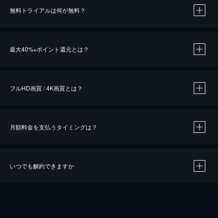
無料トライアルは何が無料？
※
最大40%
ポイント還元とは？
※
※
作品によって必要なポイントが異なります。
フルHD画質 / 4K画質とは？
月額料金を支払うタイミングは？
※
40％ポイント還元の対象は、クレジットカード決済による作品の購入 / レンタルです。
※
iOSアプリのUコイン決済による作品の購入 / レンタルは、20％のポイント還元です。
※
還元の対象外となる決済方法や商品があります。くわしくは
こちら
をご確認ください。
いつでも解約できますか