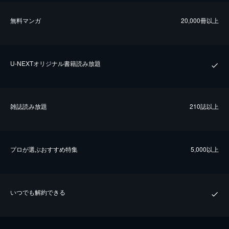
無料マンガ
20,000冊以上
U-NEXTオリジナル書籍読み放題
雑誌読み放題
210誌以上
プロが選ぶおすすめ特集
5,000以上
いつでも解約できる