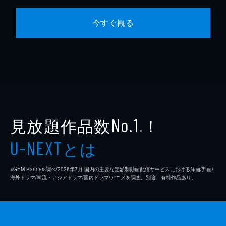
今すぐ観る
見放題作品数
！
No.1
※
とは
U-NEXT
※GEM Partners調べ/2026年7⽉ 国内の主要な定額制動画配信サービスにおける洋画/邦画/
海外ドラマ/韓流・アジアドラマ/国内ドラマ/アニメを調査。別途、有料作品あり。