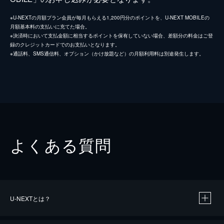
※U-NEXTの月額プラン会員が毎月もらえる1,200円分のポイントを、U-NEXT MOBILEの
月額基本料の支払いに充てた場合。
※決済時において支払金額に相当するポイントを保有していない場合、差額分の料金はご登
録のクレジットカードでのお支払いとなります。
※通話料、SMS通信料、オプション（かけ放題など）の月額利用料は別途発生します。
よくある質問
U-NEXTとは？