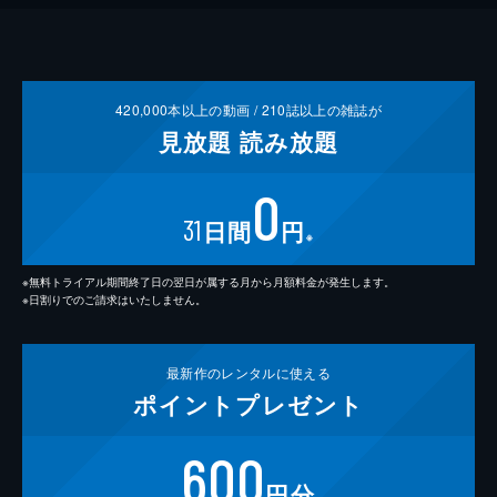
420,000
本以上の動画 /
210
誌以上の雑誌が
見放題
読み放題
0
31
日間
円
※
※無料トライアル期間終了日の翌日が属する月から月額料金が発生します。
※日割りでのご請求はいたしません。
最新作の
レンタルに使える
ポイント
プレゼント
600
円分