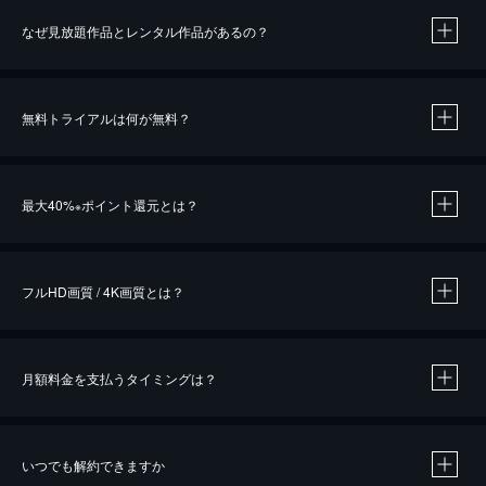
なぜ見放題作品とレンタル作品があるの？
無料トライアルは何が無料？
※
最大40%
ポイント還元とは？
※
※
作品によって必要なポイントが異なります。
フルHD画質 / 4K画質とは？
月額料金を支払うタイミングは？
※
40％ポイント還元の対象は、クレジットカード決済による作品の購入 / レンタルです。
※
iOSアプリのUコイン決済による作品の購入 / レンタルは、20％のポイント還元です。
※
還元の対象外となる決済方法や商品があります。くわしくは
こちら
をご確認ください。
いつでも解約できますか