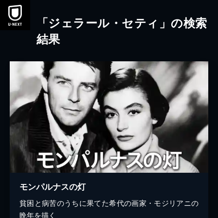
本文へスキップ
「ジェラール・セティ」の検索
結果
モンパルナスの灯
貧困と病苦のうちに果てた希代の画家・モジリアニの
晩年を描く