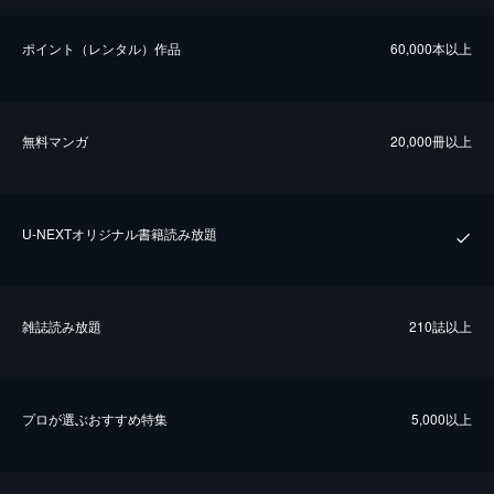
ポイント（レンタル）作品
60,000本以上
無料マンガ
20,000冊以上
U-NEXTオリジナル書籍読み放題
雑誌読み放題
210誌以上
プロが選ぶおすすめ特集
5,000以上