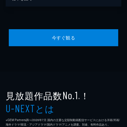
今すぐ観る
見放題作品数
！
No.1
※
とは
U-NEXT
※GEM Partners調べ/2026年7⽉ 国内の主要な定額制動画配信サービスにおける洋画/邦画/
海外ドラマ/韓流・アジアドラマ/国内ドラマ/アニメを調査。別途、有料作品あり。