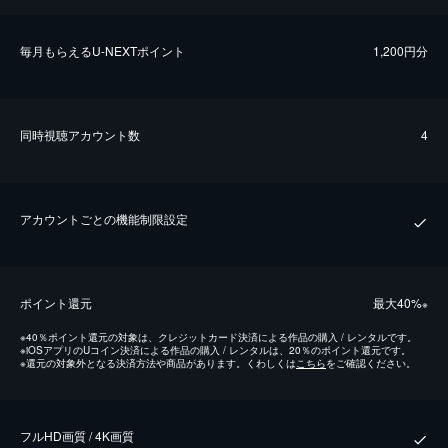
毎⽉もらえるU-NEXTポイント
1,200円分
同時視聴アカウント数
4
アカウントごとの機能制限設定
ポイント還元
最⼤40%
※
※
40％ポイント還元の対象は、クレジットカード決済による作品の購入 / レンタルです。
※
iOSアプリのUコイン決済による作品の購入 / レンタルは、20％のポイント還元です。
※
還元の対象外となる決済方法や商品があります。くわしくは
こちら
をご確認ください。
フルHD画質 / 4K画質