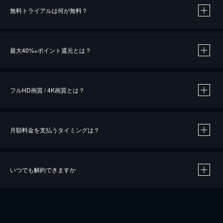
無料トライアルは何が無料？
※
最大40%
ポイント還元とは？
※
※
作品によって必要なポイントが異なります。
フルHD画質 / 4K画質とは？
月額料金を支払うタイミングは？
※
40％ポイント還元の対象は、クレジットカード決済による作品の購入 / レンタルです。
※
iOSアプリのUコイン決済による作品の購入 / レンタルは、20％のポイント還元です。
※
還元の対象外となる決済方法や商品があります。くわしくは
こちら
をご確認ください。
いつでも解約できますか