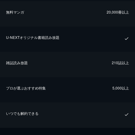
無料マンガ
20,000冊以上
U-NEXTオリジナル書籍読み放題
雑誌読み放題
210誌以上
プロが選ぶおすすめ特集
5,000以上
いつでも解約できる