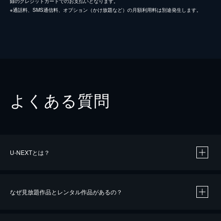
録のクレジットカードでのお支払いとなります。
※通話料、SMS通信料、オプション（かけ放題など）の月額利用料は別途発生します。
よくある質問
U-NEXTとは？
なぜ見放題作品とレンタル作品があるの？