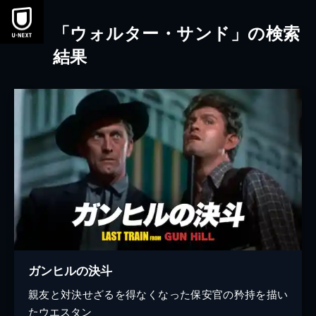
本文へスキップ
「ウォルター・サンド」の検索
結果
ガンヒルの決斗
親友と対決せざるを得なくなった保安官の矜持を描い
たウエスタン