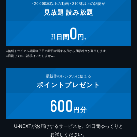
420,000
本以上の動画 /
210
誌以上の雑誌が
見放題
読み放題
0
31
日間
円
※
※無料トライアル期間終了日の翌日が属する月から月額料金が発生します。
※日割りでのご請求はいたしません。
最新作の
レンタルに使える
ポイント
プレゼント
600
円分
U-NEXTがお届けするサービスを、31日間ゆっくりと
お試しください。