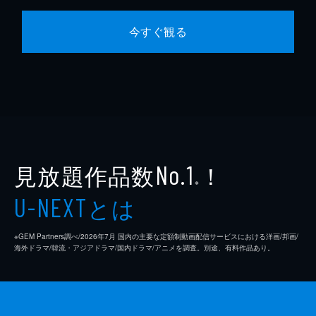
今すぐ観る
見放題作品数
！
No.1
※
とは
U-NEXT
※GEM Partners調べ/2026年7⽉ 国内の主要な定額制動画配信サービスにおける洋画/邦画/
海外ドラマ/韓流・アジアドラマ/国内ドラマ/アニメを調査。別途、有料作品あり。