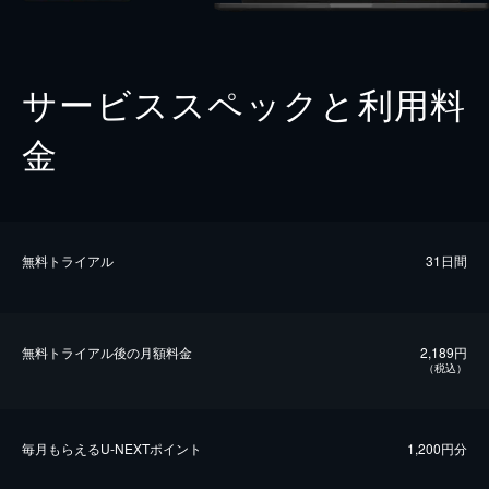
サービススペックと利用料
金
無料トライアル
31日間
無料トライアル後の⽉額料金
2,189円
（税込）
毎⽉もらえるU-NEXTポイント
1,200円分