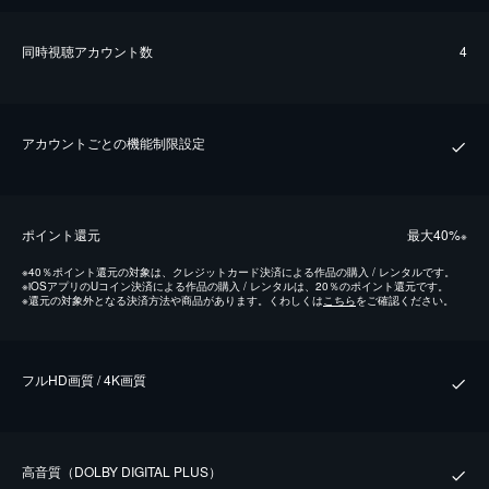
同時視聴アカウント数
4
アカウントごとの機能制限設定
ポイント還元
最⼤40%
※
※
40％ポイント還元の対象は、クレジットカード決済による作品の購入 / レンタルです。
※
iOSアプリのUコイン決済による作品の購入 / レンタルは、20％のポイント還元です。
※
還元の対象外となる決済方法や商品があります。くわしくは
こちら
をご確認ください。
フルHD画質 / 4K画質
⾼⾳質（DOLBY DIGITAL PLUS）