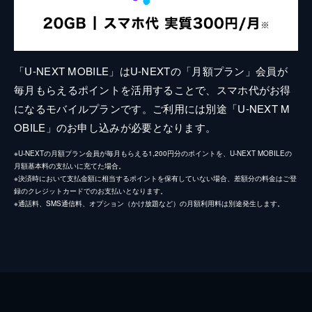
「U-NEXT MOBILE」はU-NEXTの「月額プラン」会員が
毎月もらえるポイントを活用することで、スマホ代がお得
になるモバイルプランです。ご利用には別途「U-NEXT M
OBILE」のお申し込みが必要となります。
※U-NEXTの月額プラン会員が毎月もらえる1,200円分のポイントを、U-NEXT MOBILEの
月額基本料の支払いに充てた場合。
※決済時において支払金額に相当するポイントを保有していない場合、差額分の料金はご登
録のクレジットカードでのお支払いとなります。
※通話料、SMS通信料、オプション（かけ放題など）の月額利用料は別途発生します。