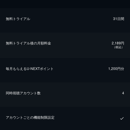
無料トライアル
31日間
無料トライアル後の⽉額料金
2,189円
（税込）
毎⽉もらえるU-NEXTポイント
1,200円分
同時視聴アカウント数
4
アカウントごとの機能制限設定