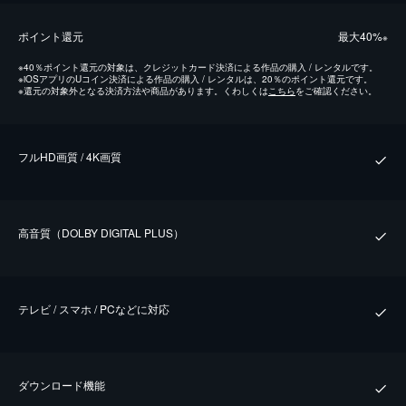
ポイント還元
最⼤40%
※
※
40％ポイント還元の対象は、クレジットカード決済による作品の購入 / レンタルです。
※
iOSアプリのUコイン決済による作品の購入 / レンタルは、20％のポイント還元です。
※
還元の対象外となる決済方法や商品があります。くわしくは
こちら
をご確認ください。
フルHD画質 / 4K画質
⾼⾳質（DOLBY DIGITAL PLUS）
テレビ / スマホ / PCなどに対応
ダウンロード機能