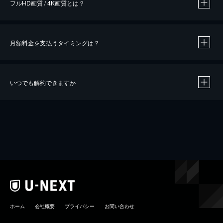
フルHD画質 / 4K画質とは？
月額料金を支払うタイミングは？
※
40％ポイント還元の対象は、クレジットカード決済による作品の購入 / レンタルです。
※
iOSアプリのUコイン決済による作品の購入 / レンタルは、20％のポイント還元です。
※
還元の対象外となる決済方法や商品があります。くわしくは
こちら
をご確認ください。
いつでも解約できますか
こちら
ホーム
会社概要
プライバシー
お問い合わせ