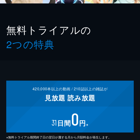
無料トライアルの
2つの特典
420,000
本以上の動画 /
210
誌以上の雑誌が
見放題
読み放題
0
31
日間
円
※
※無料トライアル期間終了日の翌日が属する月から月額料金が発生します。