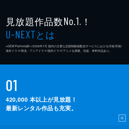
見放題作品数
！
No.1
※
とは
U-NEXT
※GEM Partners調べ/2026年7⽉ 国内の主要な定額制動画配信サービスにおける洋画/邦画/
海外ドラマ/韓流・アジアドラマ/国内ドラマ/アニメを調査。別途、有料作品あり。
01
420,000
本以上が見放題！
最新レンタル作品も充実。