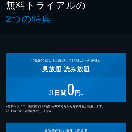
無料トライアルの
2つの特典
420,000
本以上の動画 /
210
誌以上の雑誌が
見放題
読み放題
0
31
日間
円
※
※無料トライアル期間終了日の翌日が属する月から月額料金が発生します。
※日割りでのご請求はいたしません。
最新作の
レンタルに使える