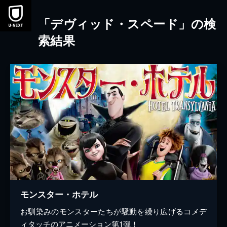
本文へスキップ
「デヴィッド・スペード」の検
索結果
モンスター・ホテル
お馴染みのモンスターたちが騒動を繰り広げるコメデ
ィタッチのアニメーション第1弾！