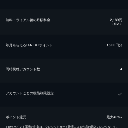
無料トライアル後の⽉額料金
2,189円
（税込）
毎⽉もらえるU-NEXTポイント
1,200円分
同時視聴アカウント数
4
アカウントごとの機能制限設定
ポイント還元
最⼤40%
※
※
40％ポイント還元の対象は、クレジットカード決済による作品の購入 / レンタルです。