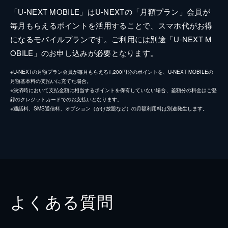
「U-NEXT MOBILE」はU-NEXTの「月額プラン」会員が
毎月もらえるポイントを活用することで、スマホ代がお得
になるモバイルプランです。ご利用には別途「U-NEXT M
OBILE」のお申し込みが必要となります。
※U-NEXTの月額プラン会員が毎月もらえる1,200円分のポイントを、U-NEXT MOBILEの
月額基本料の支払いに充てた場合。
※決済時において支払金額に相当するポイントを保有していない場合、差額分の料金はご登
録のクレジットカードでのお支払いとなります。
※通話料、SMS通信料、オプション（かけ放題など）の月額利用料は別途発生します。
よくある質問