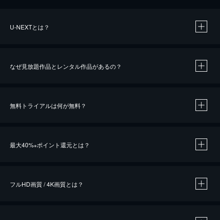
U-NEXTとは？
なぜ見放題作品とレンタル作品があるの？
無料トライアルは何が無料？
※
最大40%
ポイント還元とは？
※
※
作品によって必要なポイントが異なります。
フルHD画質 / 4K画質とは？