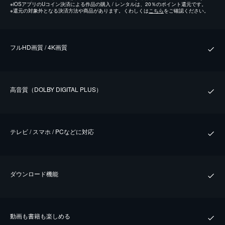
※
iOSアプリのUコイン決済による作品の購入 / レンタルは、20％のポイント還元です。
※
還元の対象外となる決済方法や商品があります。くわしくは
こちら
をご確認ください。
フルHD画質 / 4K画質
⾼⾳質（DOLBY DIGITAL PLUS）
テレビ / スマホ / PCなどに対応
ダウンロード機能
動画も書籍も楽しめる