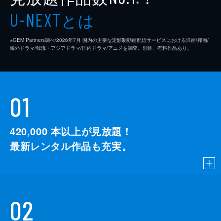
※
とは
U-NEXT
※GEM Partners調べ/2026年7⽉ 国内の主要な定額制動画配信サービスにおける洋画/邦画/
海外ドラマ/韓流・アジアドラマ/国内ドラマ/アニメを調査。別途、有料作品あり。
01
420,000
本以上が見放題！
最新レンタル作品も充実。
02