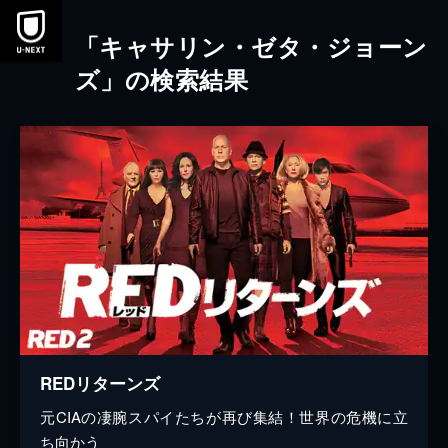
本文へスキップ
「キャサリン・ゼタ・ジョーン
ズ」の検索結果
REDリターンズ
元CIAの凄腕スパイたちが再び集結！世界の危機に立
ち向かう