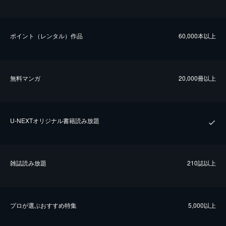
ポイント（レンタル）作品
60,000本以上
無料マンガ
20,000冊以上
U-NEXTオリジナル書籍読み放題
雑誌読み放題
210誌以上
プロが選ぶおすすめ特集
5,000以上