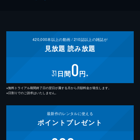
420,000
本以上の動画 /
210
誌以上の雑誌が
見放題
読み放題
0
31
日間
円
※
※無料トライアル期間終了日の翌日が属する月から月額料金が発生します。
※日割りでのご請求はいたしません。
最新作の
レンタルに使える
ポイント
プレゼント