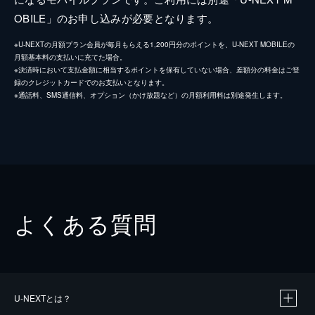
OBILE」のお申し込みが必要となります。
※U-NEXTの月額プラン会員が毎月もらえる1,200円分のポイントを、U-NEXT MOBILEの
月額基本料の支払いに充てた場合。
※決済時において支払金額に相当するポイントを保有していない場合、差額分の料金はご登
録のクレジットカードでのお支払いとなります。
※通話料、SMS通信料、オプション（かけ放題など）の月額利用料は別途発生します。
よくある質問
U-NEXTとは？