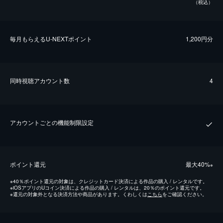
（税込）
毎⽉もらえるU-NEXTポイント
1,200円分
同時視聴アカウント数
4
アカウントごとの機能制限設定
ポイント還元
最⼤40%
※
※
40％ポイント還元の対象は、クレジットカード決済による作品の購入 / レンタルです。
※
iOSアプリのUコイン決済による作品の購入 / レンタルは、20％のポイント還元です。
※
還元の対象外となる決済方法や商品があります。くわしくは
こちら
をご確認ください。