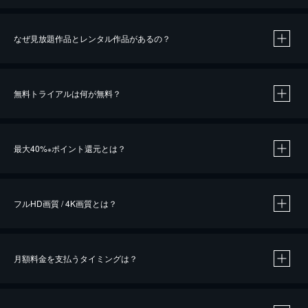
なぜ見放題作品とレンタル作品があるの？
無料トライアルは何が無料？
※
最大40%
ポイント還元とは？
※
※
作品によって必要なポイントが異なります。
フルHD画質 / 4K画質とは？
月額料金を支払うタイミングは？
※
40％ポイント還元の対象は、クレジットカード決済による作品の購入 / レンタルです。
※
iOSアプリのUコイン決済による作品の購入 / レンタルは、20％のポイント還元です。
※
還元の対象外となる決済方法や商品があります。くわしくは
こちら
をご確認ください。