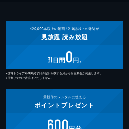
420,000
本以上の動画 /
210
誌以上の雑誌が
見放題
読み放題
0
31
日間
円
※
※無料トライアル期間終了日の翌日が属する月から月額料金が発生します。
※日割りでのご請求はいたしません。
最新作の
レンタルに使える
ポイント
プレゼント
600
円分