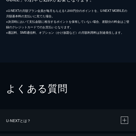
※U-NEXTの月額プラン会員が毎月もらえる1,200円分のポイントを、U-NEXT MOBILEの
月額基本料の支払いに充てた場合。
※決済時において支払金額に相当するポイントを保有していない場合、差額分の料金はご登
録のクレジットカードでのお支払いとなります。
※通話料、SMS通信料、オプション（かけ放題など）の月額利用料は別途発生します。
よくある質問
U-NEXTとは？