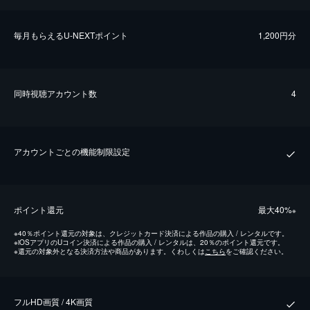
毎⽉もらえるU-NEXTポイント
1,200円分
同時視聴アカウント数
4
アカウントごとの機能制限設定
ポイント還元
最⼤40%
※
※
40％ポイント還元の対象は、クレジットカード決済による作品の購入 / レンタルです。
※
iOSアプリのUコイン決済による作品の購入 / レンタルは、20％のポイント還元です。
※
還元の対象外となる決済方法や商品があります。くわしくは
こちら
をご確認ください。
フルHD画質 / 4K画質