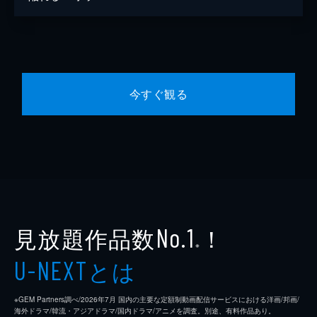
今すぐ観る
見放題作品数
！
No.1
※
とは
U-NEXT
※GEM Partners調べ/2026年7⽉ 国内の主要な定額制動画配信サービスにおける洋画/邦画/
海外ドラマ/韓流・アジアドラマ/国内ドラマ/アニメを調査。別途、有料作品あり。