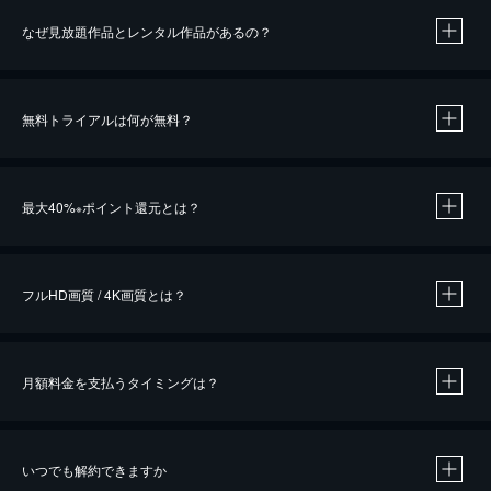
なぜ見放題作品とレンタル作品があるの？
無料トライアルは何が無料？
※
最大40%
ポイント還元とは？
※
※
作品によって必要なポイントが異なります。
フルHD画質 / 4K画質とは？
月額料金を支払うタイミングは？
※
40％ポイント還元の対象は、クレジットカード決済による作品の購入 / レンタルです。
※
iOSアプリのUコイン決済による作品の購入 / レンタルは、20％のポイント還元です。
※
還元の対象外となる決済方法や商品があります。くわしくは
こちら
をご確認ください。
いつでも解約できますか