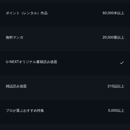
ポイント（レンタル）作品
60,000本以上
無料マンガ
20,000冊以上
U-NEXTオリジナル書籍読み放題
雑誌読み放題
210誌以上
プロが選ぶおすすめ特集
5,000以上