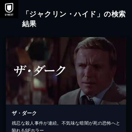
本文へスキップ
「ジャクリン・ハイド」の検索
結果
ザ・ダーク
残忍な殺人事件が連続。不気味な暗闇が死の恐怖へと
陥れるSFホラー