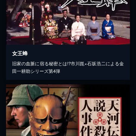
女王蜂
旧家の血脈に宿る秘密とは!?市川崑×石坂浩二による金
田一耕助シリーズ第4弾