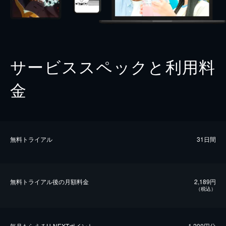
サービススペックと利用料
金
無料トライアル
31日間
無料トライアル後の⽉額料金
2,189円
（税込）
毎⽉もらえるU-NEXTポイント
1,200円分