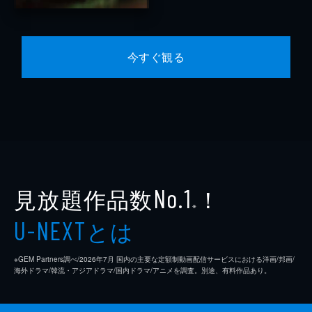
今すぐ観る
見放題作品数
！
No.1
※
とは
U-NEXT
※GEM Partners調べ/2026年7⽉ 国内の主要な定額制動画配信サービスにおける洋画/邦画/
海外ドラマ/韓流・アジアドラマ/国内ドラマ/アニメを調査。別途、有料作品あり。