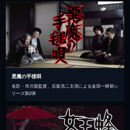
悪魔の手毬唄
名匠・市川崑監督、石坂浩二主演による金田一耕助シ
リーズ第2弾