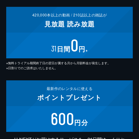
420,000
本以上の動画 /
210
誌以上の雑誌が
見放題
読み放題
0
31
日間
円
※
※無料トライアル期間終了日の翌日が属する月から月額料金が発生します。
※日割りでのご請求はいたしません。
最新作の
レンタルに使える
ポイント
プレゼント
600
円分