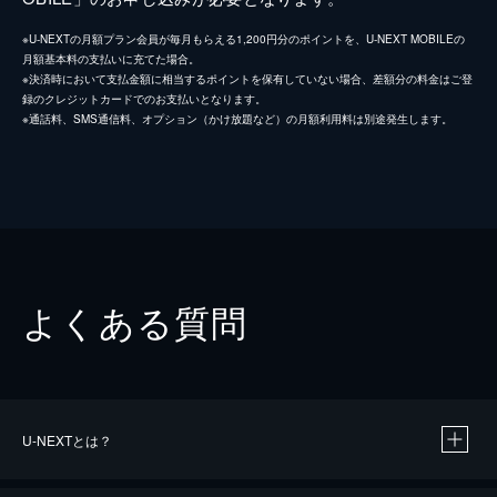
※U-NEXTの月額プラン会員が毎月もらえる1,200円分のポイントを、U-NEXT MOBILEの
月額基本料の支払いに充てた場合。
※決済時において支払金額に相当するポイントを保有していない場合、差額分の料金はご登
録のクレジットカードでのお支払いとなります。
※通話料、SMS通信料、オプション（かけ放題など）の月額利用料は別途発生します。
よくある質問
U-NEXTとは？