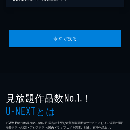
今すぐ観る
見放題作品数
！
No.1
※
とは
U-NEXT
※GEM Partners調べ/2026年7⽉ 国内の主要な定額制動画配信サービスにおける洋画/邦画/
海外ドラマ/韓流・アジアドラマ/国内ドラマ/アニメを調査。別途、有料作品あり。