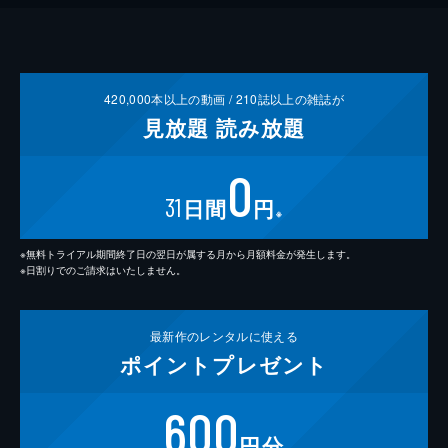
420,000
本以上の動画 /
210
誌以上の雑誌が
見放題
読み放題
0
31
日間
円
※
※無料トライアル期間終了日の翌日が属する月から月額料金が発生します。
※日割りでのご請求はいたしません。
最新作の
レンタルに使える
ポイント
プレゼント
600
円分