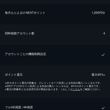
毎⽉もらえるU-NEXTポイント
1,200円分
同時視聴アカウント数
4
アカウントごとの機能制限設定
ポイント還元
最⼤40%
※
※
40％ポイント還元の対象は、クレジットカード決済による作品の購入 / レンタルです。
※
iOSアプリのUコイン決済による作品の購入 / レンタルは、20％のポイント還元です。
※
還元の対象外となる決済方法や商品があります。くわしくは
こちら
をご確認ください。
フルHD画質 / 4K画質