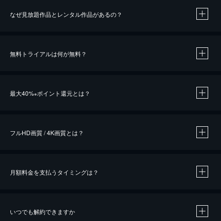
なぜ見放題作品とレンタル作品があるの？
無料トライアルは何が無料？
※
最大40%
ポイント還元とは？
※
※
作品によって必要なポイントが異なります。
フルHD画質 / 4K画質とは？
月額料金を支払うタイミングは？
※
40％ポイント還元の対象は、クレジットカード決済による作品の購入 / レンタルです。
※
iOSアプリのUコイン決済による作品の購入 / レンタルは、20％のポイント還元です。
※
還元の対象外となる決済方法や商品があります。くわしくは
こちら
をご確認ください。
いつでも解約できますか