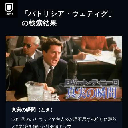
本文へスキップ
「パトリシア・ウェティグ」
の検索結果
真実の瞬間（とき）
'50年代のハリウッドで主人公が理不尽な赤狩りに毅然
と挑む姿を描いた社会派ドラマ