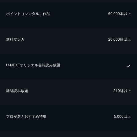
ポイント（レンタル）作品
60,000本以上
無料マンガ
20,000冊以上
U-NEXTオリジナル書籍読み放題
雑誌読み放題
210誌以上
プロが選ぶおすすめ特集
5,000以上