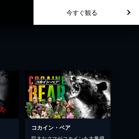
今すぐ観る
コカイン・ベア
……。
巨大なクマがコカインを大量摂