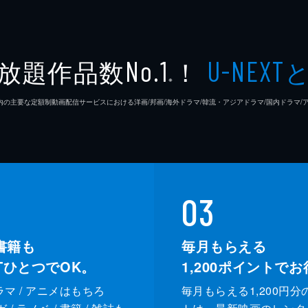
放題作品数
！
No.1
U-NEXT
※
26年7⽉ 国内の主要な定額制動画配信サービスにおける洋画/邦画/海外ドラマ/韓流・アジアドラマ/国内ドラ
03
書籍も
毎月もらえる
XTひとつでOK。
1,200
ポイントでお
ドラマ / アニメはもちろ
毎月もらえる1,200円分