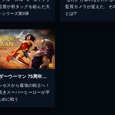
監督が初タッグを組んだ大
監視カメラが捉えた、そ
トシリーズ第3弾
とは!?
ワンダーウーマン 75周年記念エディション
ンセスから最強の戦士へ！
高きスーパーヒーローが平
ために戦う