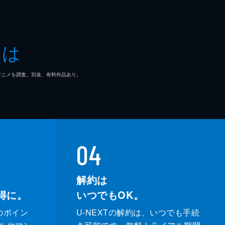
とは
マ/アニメを調査。別途、有料作品あり。
04
解約は
得に。
いつでもOK。
のポイン
U-NEXTの解約は、いつでも手続