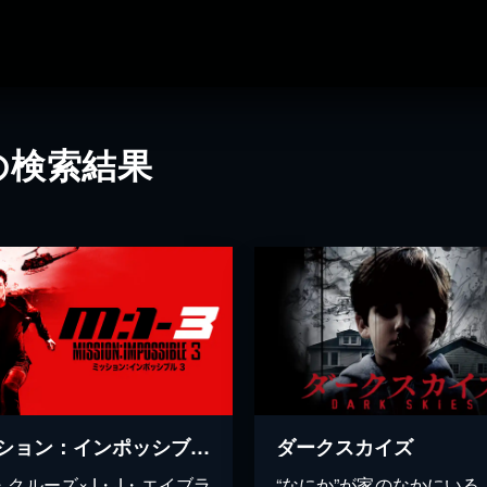
の検索結果
ミッション：インポッシブル３
ダークスカイズ
・クルーズ×J・J・エイブラ
“なにか”が家のなかにいる