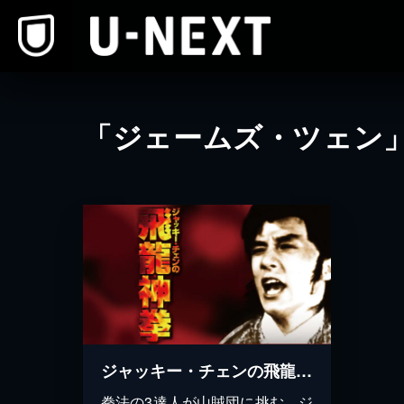
本文へスキップ
「ジェームズ・ツェン
ジャッキー・チェンの飛龍神拳
拳法の3達人が山賊団に挑む、ジ