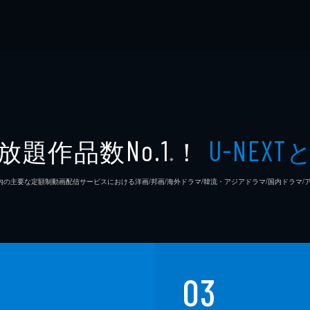
放題作品数
！
No.1
U-NEXT
※
26年7⽉ 国内の主要な定額制動画配信サービスにおける洋画/邦画/海外ドラマ/韓流・アジアドラマ/国内ドラ
03