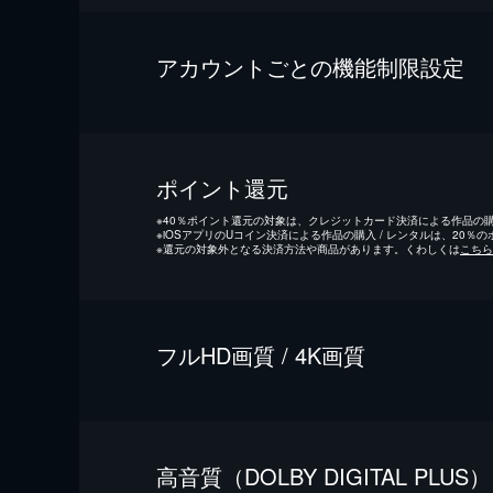
アカウントごとの機能制限設定
ポイント還元
※
40％ポイント還元の対象は、クレジットカード決済による作品の購入
※
iOSアプリのUコイン決済による作品の購入 / レンタルは、20％
※
還元の対象外となる決済方法や商品があります。くわしくは
こちら
フルHD画質 / 4K画質
⾼⾳質（DOLBY DIGITAL PLUS）