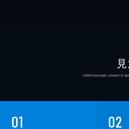
見
※GEM Partners調べ/20
01
02