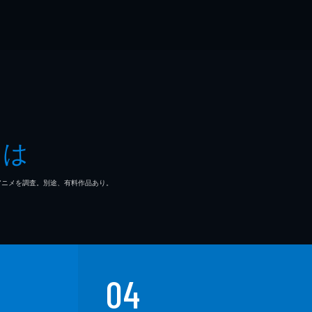
とは
マ/アニメを調査。別途、有料作品あり。
04