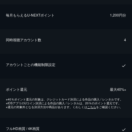
毎⽉もらえるU-NEXTポイント
1,200円分
同時視聴アカウント数
4
アカウントごとの機能制限設定
ポイント還元
最⼤40%
※
※
40％ポイント還元の対象は、クレジットカード決済による作品の購入 / レンタルです。
※
iOSアプリのUコイン決済による作品の購入 / レンタルは、20％のポイント還元です。
※
還元の対象外となる決済方法や商品があります。くわしくは
こちら
をご確認ください。
フルHD画質 / 4K画質