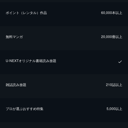
ポイント（レンタル）作品
60,000本以上
無料マンガ
20,000冊以上
U-NEXTオリジナル書籍読み放題
雑誌読み放題
210誌以上
プロが選ぶおすすめ特集
5,000以上