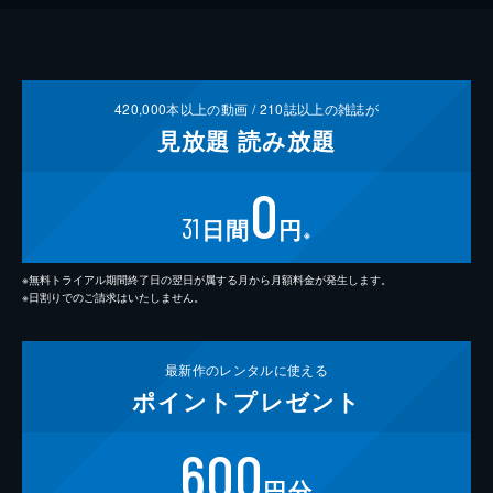
420,000
本以上の動画 /
210
誌以上の雑誌が
見放題
読み放題
0
31
日間
円
※
※無料トライアル期間終了日の翌日が属する月から月額料金が発生します。
※日割りでのご請求はいたしません。
最新作の
レンタルに使える
ポイント
プレゼント
600
円分