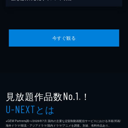
今すぐ観る
見放題作品数
！
No.1
※
とは
U-NEXT
※GEM Partners調べ/2026年7⽉ 国内の主要な定額制動画配信サービスにおける洋画/邦画/
海外ドラマ/韓流・アジアドラマ/国内ドラマ/アニメを調査。別途、有料作品あり。