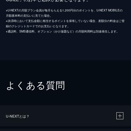
※U-NEXTの月額プラン会員が毎月もらえる1,200円分のポイントを、U-NEXT MOBILEの
月額基本料の支払いに充てた場合。
※決済時において支払金額に相当するポイントを保有していない場合、差額分の料金はご登
録のクレジットカードでのお支払いとなります。
※通話料、SMS通信料、オプション（かけ放題など）の月額利用料は別途発生します。
よくある質問
U-NEXTとは？