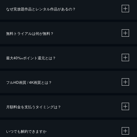
なぜ見放題作品とレンタル作品があるの？
無料トライアルは何が無料？
※
最大40%
ポイント還元とは？
※
※
作品によって必要なポイントが異なります。
フルHD画質 / 4K画質とは？
月額料金を支払うタイミングは？
※
40％ポイント還元の対象は、クレジットカード決済による作品の購入 / レンタルです。
※
iOSアプリのUコイン決済による作品の購入 / レンタルは、20％のポイント還元です。
※
還元の対象外となる決済方法や商品があります。くわしくは
こちら
をご確認ください。
いつでも解約できますか