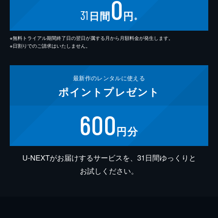
0
31
日間
円
※
※無料トライアル期間終了日の翌日が属する月から月額料金が発生します。
※日割りでのご請求はいたしません。
最新作の
レンタルに使える
ポイント
プレゼント
600
円分
U-NEXTがお届けするサービスを、31日間ゆっくりと
お試しください。