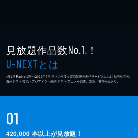
見放題作品数
！
No.1
※
とは
U-NEXT
※GEM Partners調べ/2026年7⽉ 国内の主要な定額制動画配信サービスにおける洋画/邦画/
海外ドラマ/韓流・アジアドラマ/国内ドラマ/アニメを調査。別途、有料作品あり。
01
420,000
本以上が見放題！