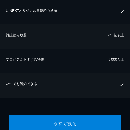
U-NEXTオリジナル書籍読み放題
雑誌読み放題
210誌以上
プロが選ぶおすすめ特集
5,000以上
いつでも解約できる
今すぐ観る