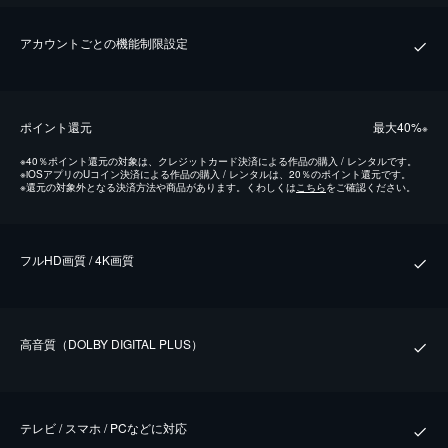
アカウントごとの機能制限設定
ポイント還元
最⼤40%
※
※
40％ポイント還元の対象は、クレジットカード決済による作品の購入 / レンタルです。
※
iOSアプリのUコイン決済による作品の購入 / レンタルは、20％のポイント還元です。
※
還元の対象外となる決済方法や商品があります。くわしくは
こちら
をご確認ください。
フルHD画質 / 4K画質
⾼⾳質（DOLBY DIGITAL PLUS）
テレビ / スマホ / PCなどに対応