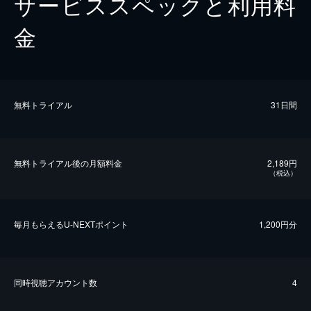
サービススペックと利用料
金
無料トライアル
31日間
無料トライアル後の⽉額料金
2,189円
（税込）
毎⽉もらえるU-NEXTポイント
1,200円分
同時視聴アカウント数
4