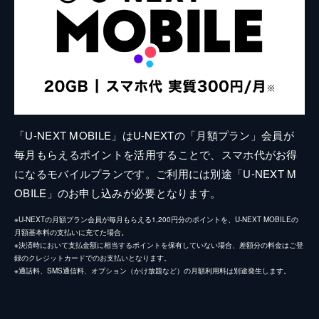
「U-NEXT MOBILE」はU-NEXTの「月額プラン」会員が
毎月もらえるポイントを活用することで、スマホ代がお得
になるモバイルプランです。ご利用には別途「U-NEXT M
OBILE」のお申し込みが必要となります。
※U-NEXTの月額プラン会員が毎月もらえる1,200円分のポイントを、U-NEXT MOBILEの
月額基本料の支払いに充てた場合。
※決済時において支払金額に相当するポイントを保有していない場合、差額分の料金はご登
録のクレジットカードでのお支払いとなります。
※通話料、SMS通信料、オプション（かけ放題など）の月額利用料は別途発生します。