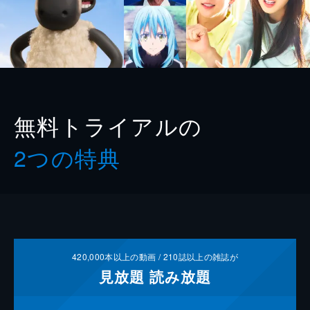
無料トライアルの
2つの特典
420,000
本以上の動画 /
210
誌以上の雑誌が
見放題
読み放題