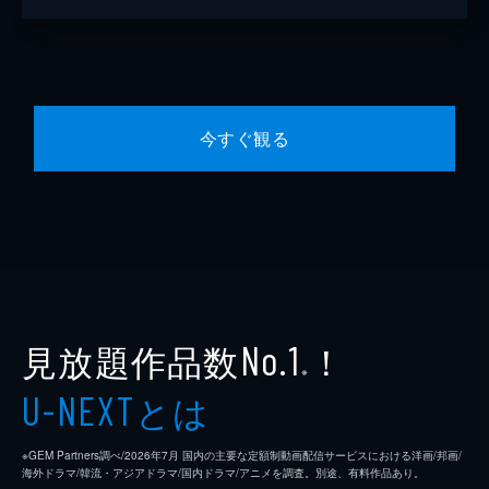
今すぐ観る
見放題作品数
！
No.1
※
とは
U-NEXT
※GEM Partners調べ/2026年7⽉ 国内の主要な定額制動画配信サービスにおける洋画/邦画/
海外ドラマ/韓流・アジアドラマ/国内ドラマ/アニメを調査。別途、有料作品あり。