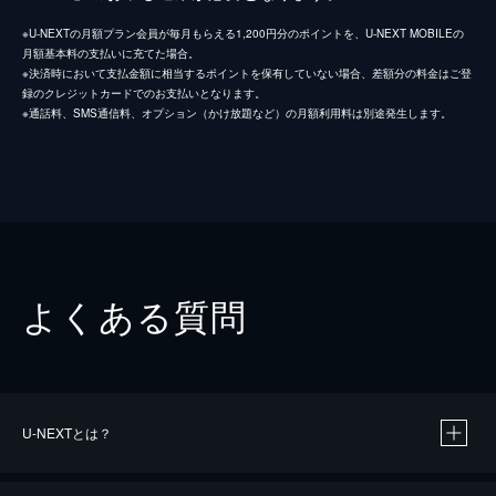
※U-NEXTの月額プラン会員が毎月もらえる1,200円分のポイントを、U-NEXT MOBILEの
月額基本料の支払いに充てた場合。
※決済時において支払金額に相当するポイントを保有していない場合、差額分の料金はご登
録のクレジットカードでのお支払いとなります。
※通話料、SMS通信料、オプション（かけ放題など）の月額利用料は別途発生します。
よくある質問
U-NEXTとは？