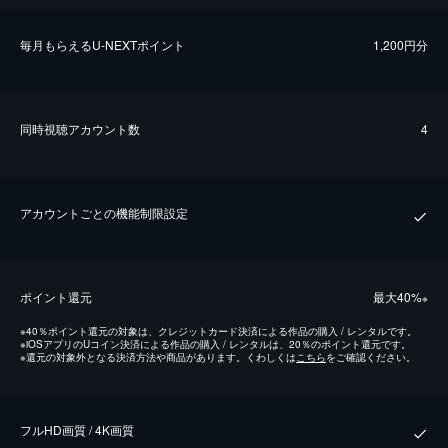
毎⽉もらえるU-NEXTポイント
1,200円分
同時視聴アカウント数
4
アカウントごとの機能制限設定
ポイント還元
最⼤40%
※
※
40％ポイント還元の対象は、クレジットカード決済による作品の購入 / レンタルです。
※
iOSアプリのUコイン決済による作品の購入 / レンタルは、20％のポイント還元です。
※
還元の対象外となる決済方法や商品があります。くわしくは
こちら
をご確認ください。
フルHD画質 / 4K画質