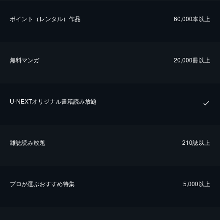
ポイント（レンタル）作品
60,000本以上
無料マンガ
20,000冊以上
U-NEXTオリジナル書籍読み放題
雑誌読み放題
210誌以上
プロが選ぶおすすめ特集
5,000以上