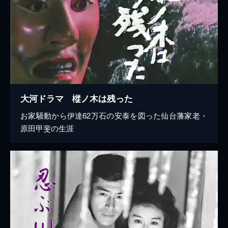
大河ドラマ 樅ノ木は残った
お家騒動から伊達62万石の安泰を図った仙台藩家老・
原田甲斐の生涯