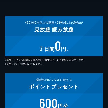
420,000
本以上の動画 /
210
誌以上の雑誌が
見放題
読み放題
0
31
日間
円
※
※無料トライアル期間終了日の翌日が属する月から月額料金が発生します。
※日割りでのご請求はいたしません。
最新作の
レンタルに使える
ポイント
プレゼント
600
円分