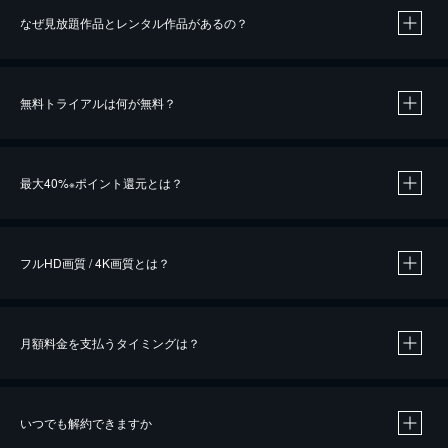
なぜ見放題作品とレンタル作品があるの？
無料トライアルは何が無料？
※
最大40%
ポイント還元とは？
※
※
作品によって必要なポイントが異なります。
フルHD画質 / 4K画質とは？
月額料金を支払うタイミングは？
※
40％ポイント還元の対象は、クレジットカード決済による作品の購入 / レンタルです。
※
iOSアプリのUコイン決済による作品の購入 / レンタルは、20％のポイント還元です。
※
還元の対象外となる決済方法や商品があります。くわしくは
こちら
をご確認ください。
いつでも解約できますか