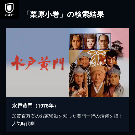
本文へスキップ
「栗原小巻」の検索結果
水戸黄門（1978年）
加賀百万石のお家騒動を知った黄門一行の活躍を描く
人気時代劇