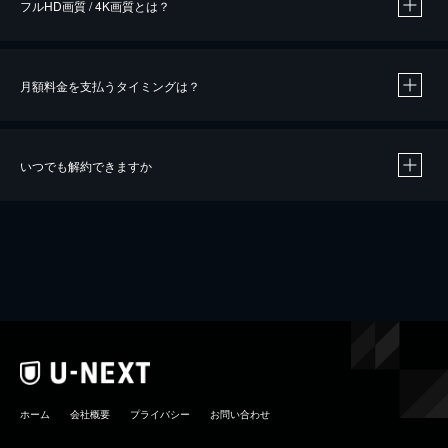
フルHD画質 / 4K画質とは？
月額料金を支払うタイミングは？
※
40％ポイント還元の対象は、クレジットカード決済による作品の購入 / レンタルです。
※
iOSアプリのUコイン決済による作品の購入 / レンタルは、20％のポイント還元です。
※
還元の対象外となる決済方法や商品があります。くわしくは
こちら
をご確認ください。
いつでも解約できますか
こちら
ホーム
会社概要
プライバシー
お問い合わせ