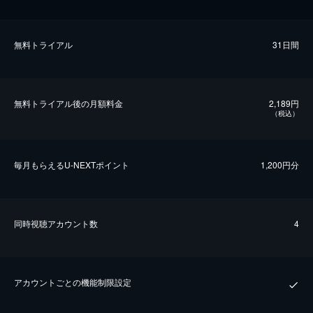
無料トライアル
31日間
無料トライアル後の⽉額料金
2,189円
（税込）
毎⽉もらえるU-NEXTポイント
1,200円分
同時視聴アカウント数
4
アカウントごとの機能制限設定