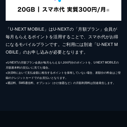
「U-NEXT MOBILE」はU-NEXTの「月額プラン」会員が
毎月もらえるポイントを活用することで、スマホ代がお得
になるモバイルプランです。ご利用には別途「U-NEXT M
OBILE」のお申し込みが必要となります。
※U-NEXTの月額プラン会員が毎月もらえる1,200円分のポイントを、U-NEXT MOBILEの
月額基本料の支払いに充てた場合。
※決済時において支払金額に相当するポイントを保有していない場合、差額分の料金はご登
録のクレジットカードでのお支払いとなります。
※通話料、SMS通信料、オプション（かけ放題など）の月額利用料は別途発生します。