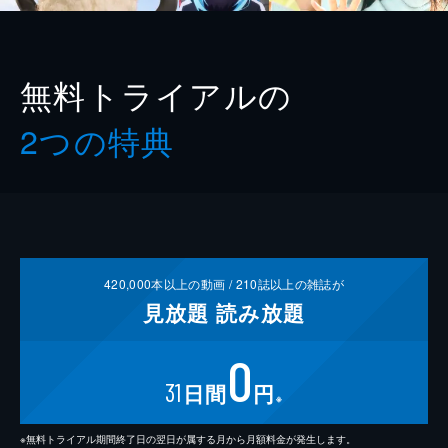
無料トライアルの
2つの特典
420,000
本以上の動画 /
210
誌以上の雑誌が
見放題
読み放題
0
31
日間
円
※
※無料トライアル期間終了日の翌日が属する月から月額料金が発生します。