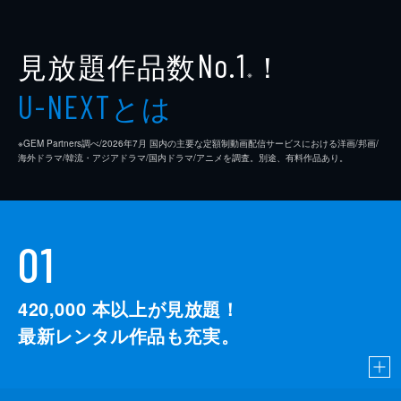
見放題作品数
！
No.1
※
とは
U-NEXT
※GEM Partners調べ/2026年7⽉ 国内の主要な定額制動画配信サービスにおける洋画/邦画/
海外ドラマ/韓流・アジアドラマ/国内ドラマ/アニメを調査。別途、有料作品あり。
01
420,000
本以上が見放題！
最新レンタル作品も充実。