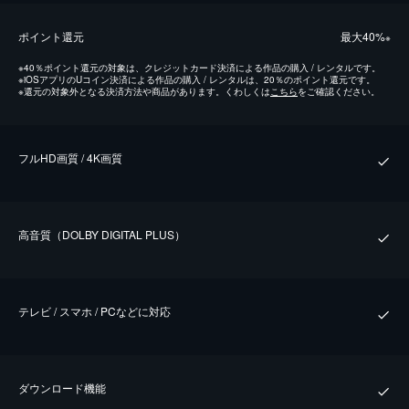
ポイント還元
最⼤40%
※
※
40％ポイント還元の対象は、クレジットカード決済による作品の購入 / レンタルです。
※
iOSアプリのUコイン決済による作品の購入 / レンタルは、20％のポイント還元です。
※
還元の対象外となる決済方法や商品があります。くわしくは
こちら
をご確認ください。
フルHD画質 / 4K画質
⾼⾳質（DOLBY DIGITAL PLUS）
テレビ / スマホ / PCなどに対応
ダウンロード機能