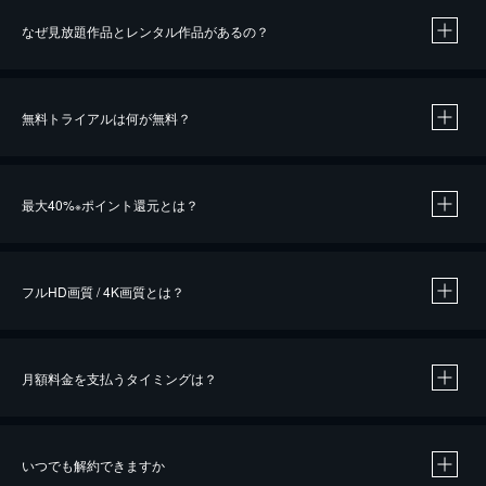
なぜ見放題作品とレンタル作品があるの？
無料トライアルは何が無料？
※
最大40%
ポイント還元とは？
※
※
作品によって必要なポイントが異なります。
フルHD画質 / 4K画質とは？
月額料金を支払うタイミングは？
※
40％ポイント還元の対象は、クレジットカード決済による作品の購入 / レンタルです。
※
iOSアプリのUコイン決済による作品の購入 / レンタルは、20％のポイント還元です。
※
還元の対象外となる決済方法や商品があります。くわしくは
こちら
をご確認ください。
いつでも解約できますか