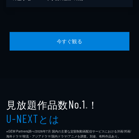
今すぐ観る
見放題作品数
！
No.1
※
とは
U-NEXT
※GEM Partners調べ/2026年7⽉ 国内の主要な定額制動画配信サービスにおける洋画/邦画/
海外ドラマ/韓流・アジアドラマ/国内ドラマ/アニメを調査。別途、有料作品あり。