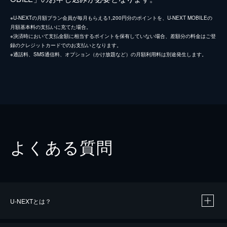
※U-NEXTの月額プラン会員が毎月もらえる1,200円分のポイントを、U-NEXT MOBILEの
月額基本料の支払いに充てた場合。
※決済時において支払金額に相当するポイントを保有していない場合、差額分の料金はご登
録のクレジットカードでのお支払いとなります。
※通話料、SMS通信料、オプション（かけ放題など）の月額利用料は別途発生します。
よくある質問
U-NEXTとは？