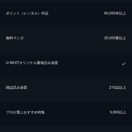
ポイント（レンタル）作品
60,000本以上
無料マンガ
20,000冊以上
U-NEXTオリジナル書籍読み放題
雑誌読み放題
210誌以上
プロが選ぶおすすめ特集
5,000以上