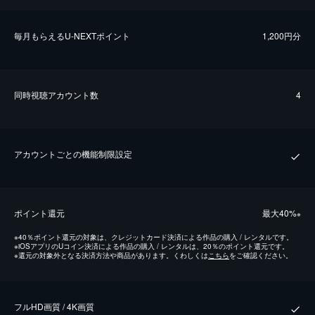
毎⽉もらえるU-NEXTポイント
1,200円分
同時視聴アカウント数
4
アカウントごとの機能制限設定
ポイント還元
最⼤40%
※
※
40％ポイント還元の対象は、クレジットカード決済による作品の購入 / レンタルです。
※
iOSアプリのUコイン決済による作品の購入 / レンタルは、20％のポイント還元です。
※
還元の対象外となる決済方法や商品があります。くわしくは
こちら
をご確認ください。
フルHD画質 / 4K画質