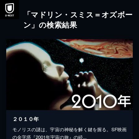
本文へスキップ
「マドリン・スミス＝オズボー
ン」の検索結果
２０１０年
モノリスの謎は、宇宙の神秘を解く鍵を握る。SF映画
の金字塔『2001年宇宙の旅』の続...