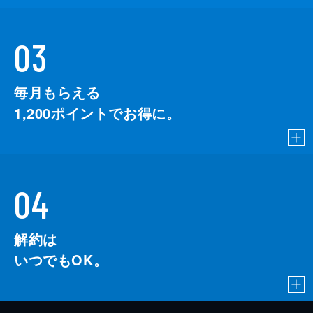
03
毎月もらえる
1,200
ポイントでお得に。
04
解約は
いつでもOK。