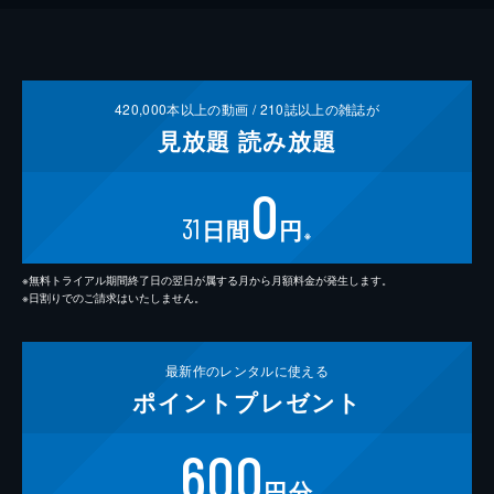
420,000
本以上の動画 /
210
誌以上の雑誌が
見放題
読み放題
0
31
日間
円
※
※無料トライアル期間終了日の翌日が属する月から月額料金が発生します。
※日割りでのご請求はいたしません。
最新作の
レンタルに使える
ポイント
プレゼント
600
円分