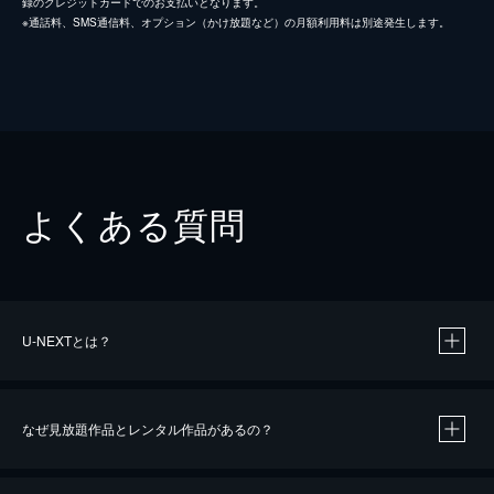
録のクレジットカードでのお支払いとなります。
※通話料、SMS通信料、オプション（かけ放題など）の月額利用料は別途発生します。
よくある質問
U-NEXTとは？
なぜ見放題作品とレンタル作品があるの？