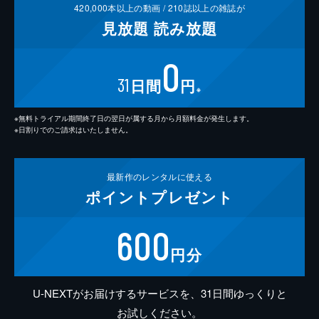
420,000
本以上の動画 /
210
誌以上の雑誌が
見放題
読み放題
0
31
日間
円
※
※無料トライアル期間終了日の翌日が属する月から月額料金が発生します。
※日割りでのご請求はいたしません。
最新作の
レンタルに使える
ポイント
プレゼント
600
円分
U-NEXTがお届けするサービスを、31日間ゆっくりと
お試しください。