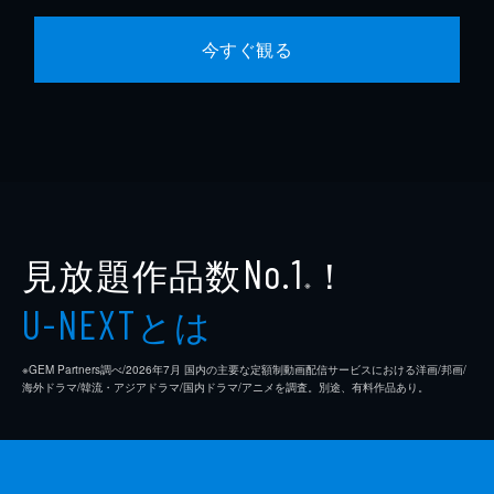
今すぐ観る
見放題作品数
！
No.1
※
とは
U-NEXT
※GEM Partners調べ/2026年7⽉ 国内の主要な定額制動画配信サービスにおける洋画/邦画/
海外ドラマ/韓流・アジアドラマ/国内ドラマ/アニメを調査。別途、有料作品あり。