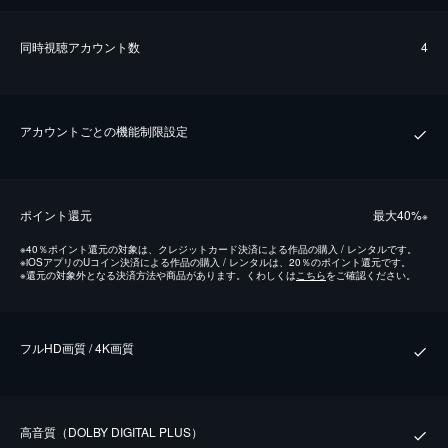
同時視聴アカウント数
4
アカウントごとの機能制限設定
ポイント還元
最⼤40%
※
※
40％ポイント還元の対象は、クレジットカード決済による作品の購入 / レンタルです。
※
iOSアプリのUコイン決済による作品の購入 / レンタルは、20％のポイント還元です。
※
還元の対象外となる決済方法や商品があります。くわしくは
こちら
をご確認ください。
フルHD画質 / 4K画質
⾼⾳質（DOLBY DIGITAL PLUS）