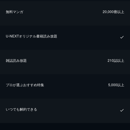
無料マンガ
20,000冊以上
U-NEXTオリジナル書籍読み放題
雑誌読み放題
210誌以上
プロが選ぶおすすめ特集
5,000以上
いつでも解約できる