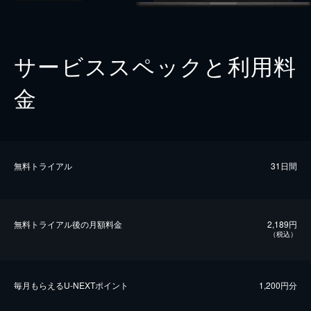
サービススペックと利用料
金
無料トライアル
31日間
無料トライアル後の⽉額料金
2,189円
（税込）
毎⽉もらえるU-NEXTポイント
1,200円分