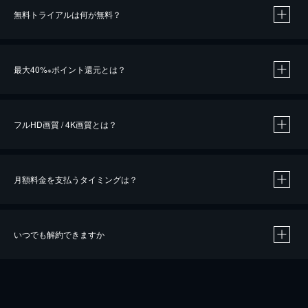
無料トライアルは何が無料？
※
最大40%
ポイント還元とは？
※
※
作品によって必要なポイントが異なります。
フルHD画質 / 4K画質とは？
月額料金を支払うタイミングは？
※
40％ポイント還元の対象は、クレジットカード決済による作品の購入 / レンタルです。
※
iOSアプリのUコイン決済による作品の購入 / レンタルは、20％のポイント還元です。
※
還元の対象外となる決済方法や商品があります。くわしくは
こちら
をご確認ください。
いつでも解約できますか