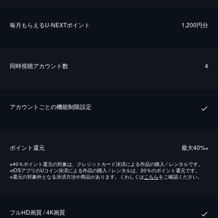
毎⽉もらえるU-NEXTポイント
1,200円分
同時視聴アカウント数
4
アカウントごとの機能制限設定
ポイント還元
最⼤40%
※
※
40％ポイント還元の対象は、クレジットカード決済による作品の購入 / レンタルです。
※
iOSアプリのUコイン決済による作品の購入 / レンタルは、20％のポイント還元です。
※
還元の対象外となる決済方法や商品があります。くわしくは
こちら
をご確認ください。
フルHD画質 / 4K画質