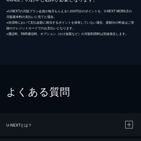
※U-NEXTの月額プラン会員が毎月もらえる1,200円分のポイントを、U-NEXT MOBILEの
月額基本料の支払いに充てた場合。
※決済時において支払金額に相当するポイントを保有していない場合、差額分の料金はご登
録のクレジットカードでのお支払いとなります。
※通話料、SMS通信料、オプション（かけ放題など）の月額利用料は別途発生します。
よくある質問
U-NEXTとは？