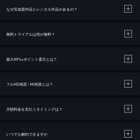
なぜ見放題作品とレンタル作品があるの？
無料トライアルは何が無料？
※
最大40%
ポイント還元とは？
※
※
作品によって必要なポイントが異なります。
フルHD画質 / 4K画質とは？
月額料金を支払うタイミングは？
※
40％ポイント還元の対象は、クレジットカード決済による作品の購入 / レンタルです。
※
iOSアプリのUコイン決済による作品の購入 / レンタルは、20％のポイント還元です。
※
還元の対象外となる決済方法や商品があります。くわしくは
こちら
をご確認ください。
いつでも解約できますか