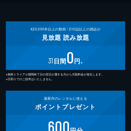
420,000
本以上の動画 /
210
誌以上の雑誌が
見放題
読み放題
0
31
日間
円
※
※無料トライアル期間終了日の翌日が属する月から月額料金が発生します。
※日割りでのご請求はいたしません。
最新作の
レンタルに使える
ポイント
プレゼント
600
円分