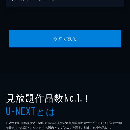
今すぐ観る
見放題作品数
！
No.1
※
とは
U-NEXT
※GEM Partners調べ/2026年7⽉ 国内の主要な定額制動画配信サービスにおける洋画/邦画/
海外ドラマ/韓流・アジアドラマ/国内ドラマ/アニメを調査。別途、有料作品あり。