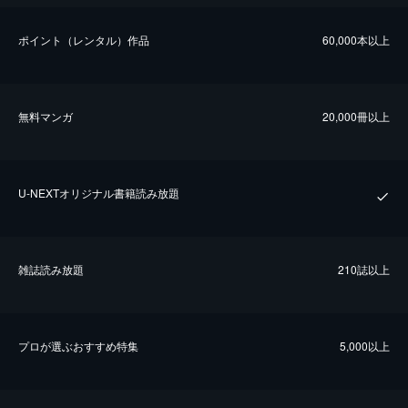
ポイント（レンタル）作品
60,000本以上
無料マンガ
20,000冊以上
U-NEXTオリジナル書籍読み放題
雑誌読み放題
210誌以上
プロが選ぶおすすめ特集
5,000以上