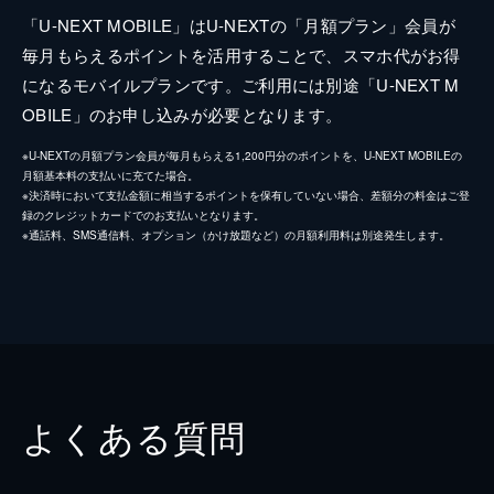
「U-NEXT MOBILE」はU-NEXTの「月額プラン」会員が
毎月もらえるポイントを活用することで、スマホ代がお得
になるモバイルプランです。ご利用には別途「U-NEXT M
OBILE」のお申し込みが必要となります。
※U-NEXTの月額プラン会員が毎月もらえる1,200円分のポイントを、U-NEXT MOBILEの
月額基本料の支払いに充てた場合。
※決済時において支払金額に相当するポイントを保有していない場合、差額分の料金はご登
録のクレジットカードでのお支払いとなります。
※通話料、SMS通信料、オプション（かけ放題など）の月額利用料は別途発生します。
よくある質問