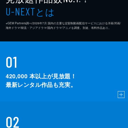
※
とは
U-NEXT
※GEM Partners調べ/2026年7⽉ 国内の主要な定額制動画配信サービスにおける洋画/邦画/
海外ドラマ/韓流・アジアドラマ/国内ドラマ/アニメを調査。別途、有料作品あり。
01
420,000
本以上が見放題！
最新レンタル作品も充実。
02