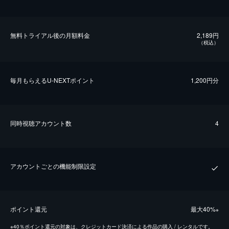
無料トライアル後の⽉額料金
2,189円
（税込）
毎⽉もらえるU-NEXTポイント
1,200円分
同時視聴アカウント数
4
アカウントごとの機能制限設定
ポイント還元
最⼤40%
※
※
40％ポイント還元の対象は、クレジットカード決済による作品の購入 / レンタルです。