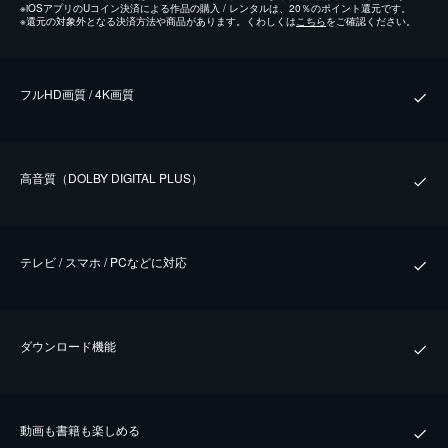
※
iOSアプリのUコイン決済による作品の購入 / レンタルは、20％のポイント還元です。
※
還元の対象外となる決済方法や商品があります。くわしくは
こちら
をご確認ください。
フルHD画質 / 4K画質
⾼⾳質（DOLBY DIGITAL PLUS）
テレビ / スマホ / PCなどに対応
ダウンロード機能
動画も書籍も楽しめる