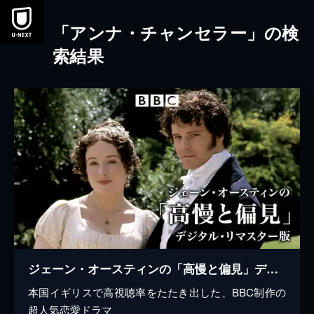
本文へスキップ
「アンナ・チャンセラー」の検
索結果
ジェーン・オースティンの「高慢と偏見」デジタル・リマスター版
本国イギリスで高視聴率をたたき出した、BBC制作の
超人気恋愛ドラマ