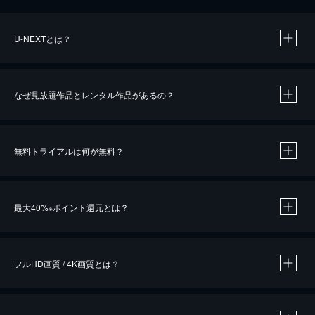
U-NEXTとは？
なぜ見放題作品とレンタル作品があるの？
無料トライアルは何が無料？
※
最大40%
ポイント還元とは？
※
※
作品によって必要なポイントが異なります。
フルHD画質 / 4K画質とは？