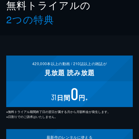
無料トライアルの
2つの特典
420,000
本以上の動画 /
210
誌以上の雑誌が
見放題
読み放題
0
31
日間
円
※
※無料トライアル期間終了日の翌日が属する月から月額料金が発生します。
※日割りでのご請求はいたしません。
最新作の
レンタルに使える