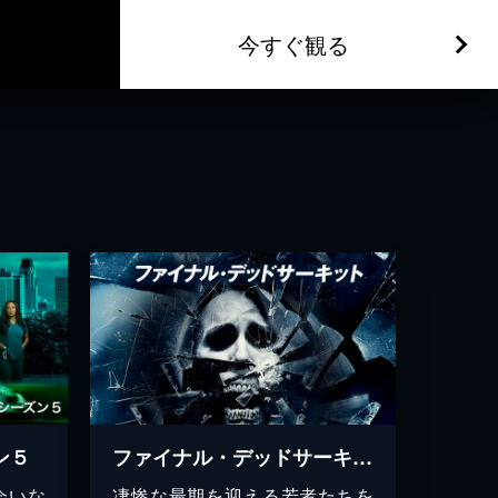
今すぐ観る
ン５
ファイナル・デッドサーキット
会いな
凄惨な最期を迎える若者たちを