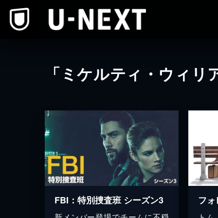
本文へスキップ
「ミケルティ・ウィリ
FBI：特別捜査班 シーズン3
新メンバー登場でチームに不穏
トム