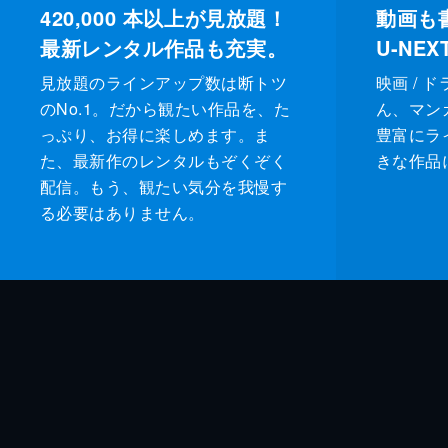
420,000
本以上が見放題！
動画も
最新レンタル作品も充実。
U-NE
見放題のラインアップ数は断トツ
映画 / 
のNo.1。だから観たい作品を、た
ん、マンガ 
っぷり、お得に楽しめます。ま
豊富にラ
た、最新作のレンタルもぞくぞく
きな作品
配信。もう、観たい気分を我慢す
る必要はありません。