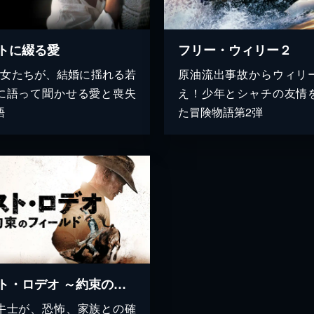
トに綴る愛
フリー・ウィリー２
の女たちが、結婚に揺れる若
原油流出事故からウィリ
に語って聞かせる愛と喪失
え！少年とシャチの友情
語
た冒険物語第2弾
ラスト・ロデオ ～約束のフィールド～
牛士が、恐怖、家族との確