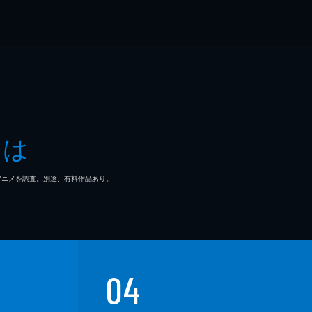
とは
マ/アニメを調査。別途、有料作品あり。
04