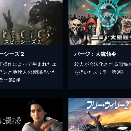
ーシーズ２
パージ：大統領令
子操作によって生まれたエ
殺人が合法化される恐怖
アンと地球人の死闘描いた
を描いたスリラー第3弾
ホラー第2弾