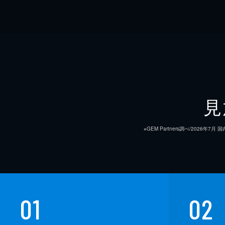
見
※GEM Partners調べ/20
01
02