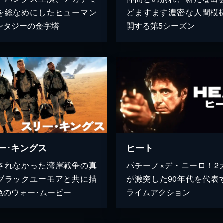
を総なめにしたヒューマン
どますます濃密な人間模
ンタジーの金字塔
開する第5シーズン
ー･キングス
ヒート
されなかった湾岸戦争の真
パチーノ×デ・ニーロ！2
ブラックユーモアと共に描
が激突した90年代を代表
色のウォー･ムービー
ライムアクション