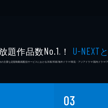
放題作品数
！
No.1
U-NEXT
※
26年7⽉ 国内の主要な定額制動画配信サービスにおける洋画/邦画/海外ドラマ/韓流・アジアドラマ/国内ドラ
03