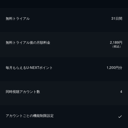
無料トライアル
31日間
無料トライアル後の⽉額料金
2,189円
（税込）
毎⽉もらえるU-NEXTポイント
1,200円分
同時視聴アカウント数
4
アカウントごとの機能制限設定