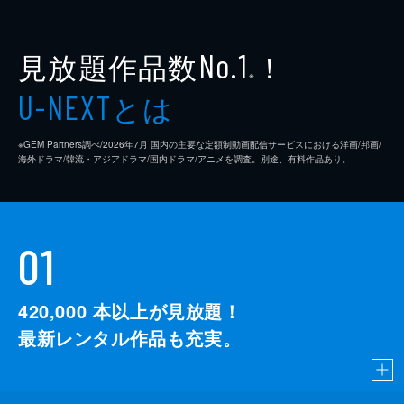
見放題作品数
！
No.1
※
とは
U-NEXT
※GEM Partners調べ/2026年7⽉ 国内の主要な定額制動画配信サービスにおける洋画/邦画/
海外ドラマ/韓流・アジアドラマ/国内ドラマ/アニメを調査。別途、有料作品あり。
01
420,000
本以上が見放題！
最新レンタル作品も充実。