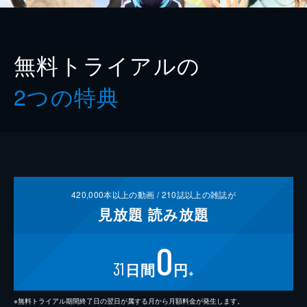
無料トライアルの
2つの特典
420,000
本以上の動画 /
210
誌以上の雑誌が
見放題
読み放題
0
31
日間
円
※
※無料トライアル期間終了日の翌日が属する月から月額料金が発生します。