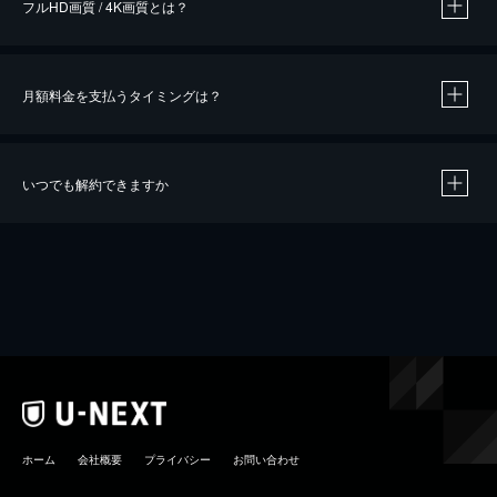
フルHD画質 / 4K画質とは？
月額料金を支払うタイミングは？
※
40％ポイント還元の対象は、クレジットカード決済による作品の購入 / レンタルです。
※
iOSアプリのUコイン決済による作品の購入 / レンタルは、20％のポイント還元です。
※
還元の対象外となる決済方法や商品があります。くわしくは
こちら
をご確認ください。
いつでも解約できますか
こちら
ホーム
会社概要
プライバシー
お問い合わせ