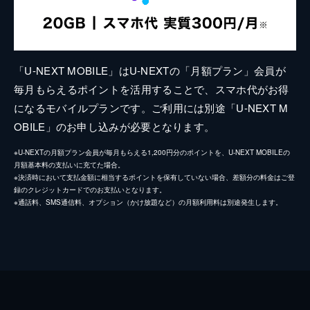
「U-NEXT MOBILE」はU-NEXTの「月額プラン」会員が
毎月もらえるポイントを活用することで、スマホ代がお得
になるモバイルプランです。ご利用には別途「U-NEXT M
OBILE」のお申し込みが必要となります。
※U-NEXTの月額プラン会員が毎月もらえる1,200円分のポイントを、U-NEXT MOBILEの
月額基本料の支払いに充てた場合。
※決済時において支払金額に相当するポイントを保有していない場合、差額分の料金はご登
録のクレジットカードでのお支払いとなります。
※通話料、SMS通信料、オプション（かけ放題など）の月額利用料は別途発生します。