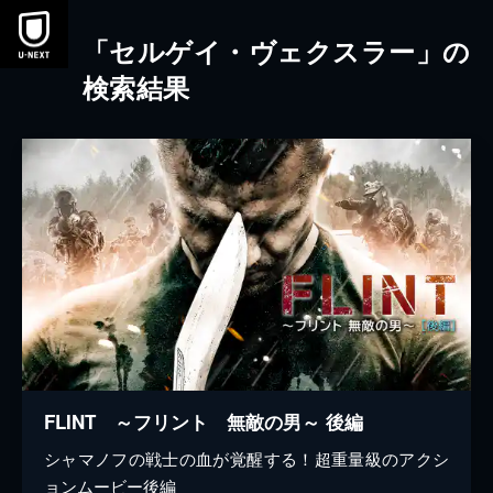
本文へスキップ
「セルゲイ・ヴェクスラー」の
検索結果
FLINT ～フリント 無敵の男～ 後編
シャマノフの戦士の血が覚醒する！超重量級のアクシ
ョンムービー後編