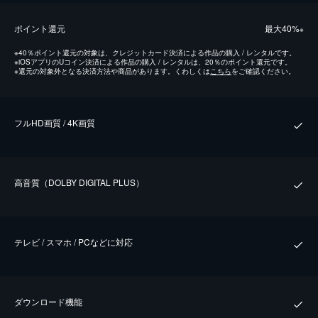
ポイント還元
最⼤40%
※
※
40％ポイント還元の対象は、クレジットカード決済による作品の購入 / レンタルです。
※
iOSアプリのUコイン決済による作品の購入 / レンタルは、20％のポイント還元です。
※
還元の対象外となる決済方法や商品があります。くわしくは
こちら
をご確認ください。
フルHD画質 / 4K画質
⾼⾳質（DOLBY DIGITAL PLUS）
テレビ / スマホ / PCなどに対応
ダウンロード機能