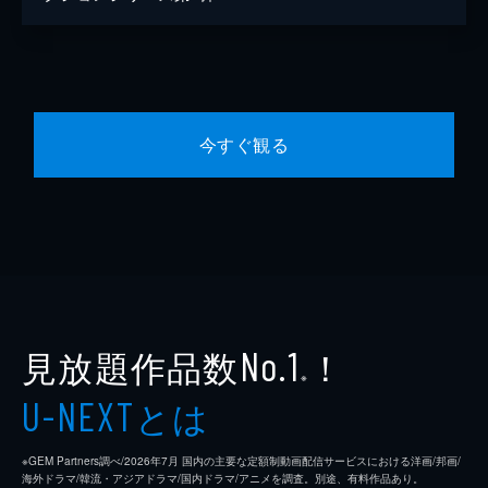
今すぐ観る
見放題作品数
！
No.1
※
とは
U-NEXT
※GEM Partners調べ/2026年7⽉ 国内の主要な定額制動画配信サービスにおける洋画/邦画/
海外ドラマ/韓流・アジアドラマ/国内ドラマ/アニメを調査。別途、有料作品あり。