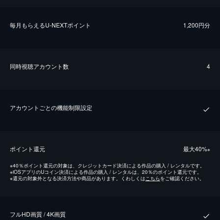
毎⽉もらえるU-NEXTポイント
1,200円分
同時視聴アカウント数
4
アカウントごとの機能制限設定
ポイント還元
最⼤40%
※
※
40％ポイント還元の対象は、クレジットカード決済による作品の購入 / レンタルです。
※
iOSアプリのUコイン決済による作品の購入 / レンタルは、20％のポイント還元です。
※
還元の対象外となる決済方法や商品があります。くわしくは
こちら
をご確認ください。
フルHD画質 / 4K画質