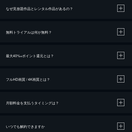
なぜ見放題作品とレンタル作品があるの？
無料トライアルは何が無料？
※
最大40%
ポイント還元とは？
※
※
作品によって必要なポイントが異なります。
フルHD画質 / 4K画質とは？
月額料金を支払うタイミングは？
※
40％ポイント還元の対象は、クレジットカード決済による作品の購入 / レンタルです。
※
iOSアプリのUコイン決済による作品の購入 / レンタルは、20％のポイント還元です。
※
還元の対象外となる決済方法や商品があります。くわしくは
こちら
をご確認ください。
いつでも解約できますか