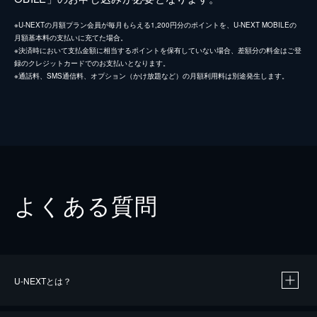
※U-NEXTの月額プラン会員が毎月もらえる1,200円分のポイントを、U-NEXT MOBILEの
月額基本料の支払いに充てた場合。
※決済時において支払金額に相当するポイントを保有していない場合、差額分の料金はご登
録のクレジットカードでのお支払いとなります。
※通話料、SMS通信料、オプション（かけ放題など）の月額利用料は別途発生します。
よくある質問
U-NEXTとは？