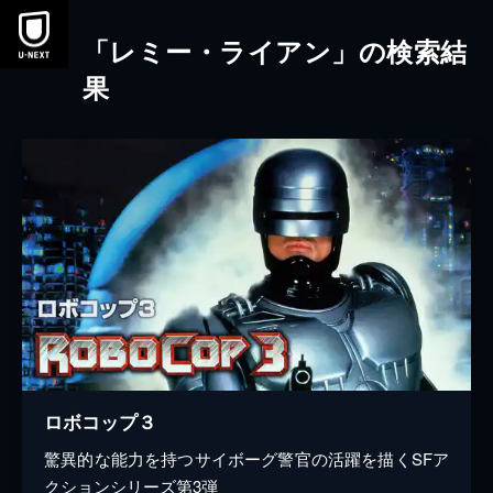
本文へスキップ
「レミー・ライアン」の検索結
果
ロボコップ３
驚異的な能力を持つサイボーグ警官の活躍を描くSFア
クションシリーズ第3弾