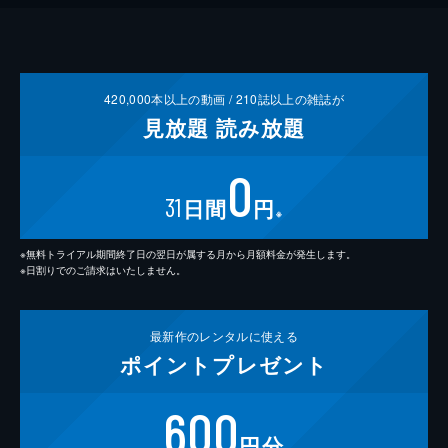
420,000
本以上の動画 /
210
誌以上の雑誌が
見放題
読み放題
0
31
日間
円
※
※無料トライアル期間終了日の翌日が属する月から月額料金が発生します。
※日割りでのご請求はいたしません。
最新作の
レンタルに使える
ポイント
プレゼント
600
円分