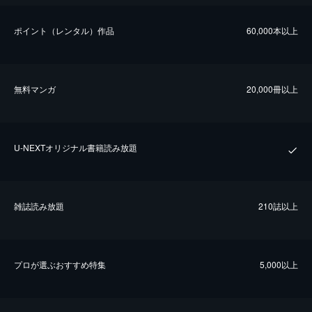
ポイント（レンタル）作品
60,000本以上
無料マンガ
20,000冊以上
U-NEXTオリジナル書籍読み放題
雑誌読み放題
210誌以上
プロが選ぶおすすめ特集
5,000以上