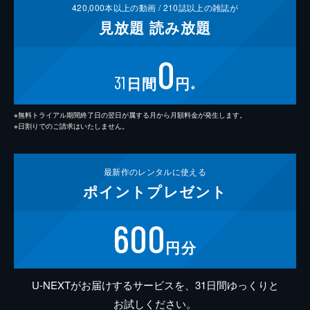
420,000
本以上の動画 /
210
誌以上の雑誌が
見放題
読み放題
0
31
日間
円
※
※無料トライアル期間終了日の翌日が属する月から月額料金が発生します。
※日割りでのご請求はいたしません。
最新作の
レンタルに使える
ポイント
プレゼント
600
円分
U-NEXTがお届けするサービスを、31日間ゆっくりと
お試しください。