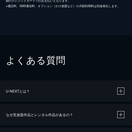
録のクレジットカードでのお支払いとなります。
※通話料、SMS通信料、オプション（かけ放題など）の月額利用料は別途発生します。
よくある質問
U-NEXTとは？
なぜ見放題作品とレンタル作品があるの？