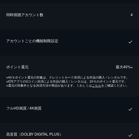
同時視聴アカウント数
4
アカウントごとの機能制限設定
ポイント還元
最⼤40%
※
※
40％ポイント還元の対象は、クレジットカード決済による作品の購入 / レンタルです。
※
iOSアプリのUコイン決済による作品の購入 / レンタルは、20％のポイント還元です。
※
還元の対象外となる決済方法や商品があります。くわしくは
こちら
をご確認ください。
フルHD画質 / 4K画質
⾼⾳質（DOLBY DIGITAL PLUS）