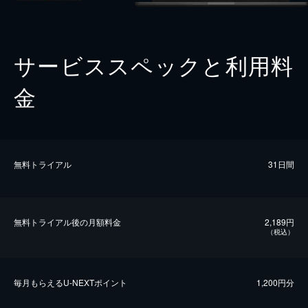
サービススペックと利用料
金
無料トライアル
31日間
無料トライアル後の⽉額料金
2,189円
（税込）
毎⽉もらえるU-NEXTポイント
1,200円分