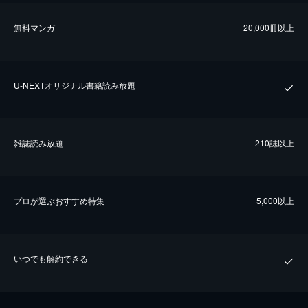
無料マンガ
20,000冊以上
U-NEXTオリジナル書籍読み放題
雑誌読み放題
210誌以上
プロが選ぶおすすめ特集
5,000以上
いつでも解約できる