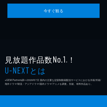
今すぐ観る
見放題作品数
！
No.1
※
とは
U-NEXT
※GEM Partners調べ/2026年7⽉ 国内の主要な定額制動画配信サービスにおける洋画/邦画/
海外ドラマ/韓流・アジアドラマ/国内ドラマ/アニメを調査。別途、有料作品あり。