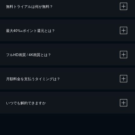
無料トライアルは何が無料？
※
最大40%
ポイント還元とは？
※
※
作品によって必要なポイントが異なります。
フルHD画質 / 4K画質とは？
月額料金を支払うタイミングは？
※
40％ポイント還元の対象は、クレジットカード決済による作品の購入 / レンタルです。
※
iOSアプリのUコイン決済による作品の購入 / レンタルは、20％のポイント還元です。
※
還元の対象外となる決済方法や商品があります。くわしくは
こちら
をご確認ください。
いつでも解約できますか