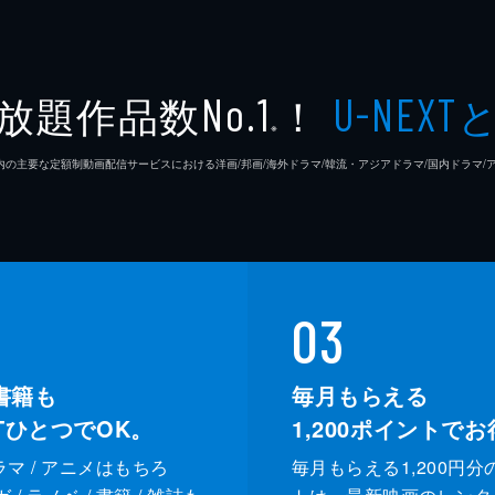
放題作品数
！
No.1
U-NEXT
※
26年7⽉ 国内の主要な定額制動画配信サービスにおける洋画/邦画/海外ドラマ/韓流・アジアドラマ/国内ドラ
03
書籍も
毎月もらえる
XTひとつでOK。
1,200
ポイントでお
ドラマ / アニメはもちろ
毎月もらえる1,200円分