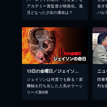
アカデミー賞監督が映画化。孤
化す
児となった少女の運命は？
バル
13日の金曜日／ジェイソンの命日
ジェイソンは何度でも蘇る！新
陪審
機軸を打ち出した人気ホラーシ
判を
リーズ第9弾