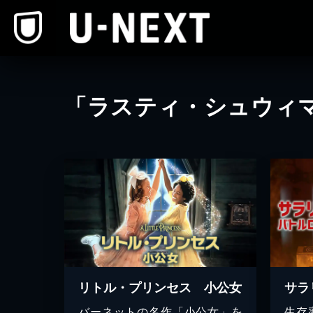
本文へスキップ
「ラスティ・シュウィ
リトル・プリンセス 小公女
バーネットの名作「小公女」を
生存