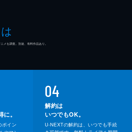
とは
マ/アニメを調査。別途、有料作品あり。
04
解約は
得に。
いつでもOK。
のポイン
U-NEXTの解約は、いつでも手続