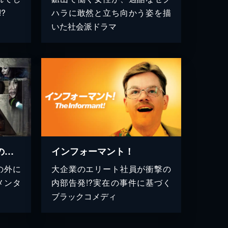
?
ハラに敢然と立ち向かう姿を描
いた社会派ドラマ
フューネラル 大人たちの同窓会
インフォーマント！
の外に
大企業のエリート社員が衝撃の
メンタ
内部告発!?実在の事件に基づく
ブラックコメディ