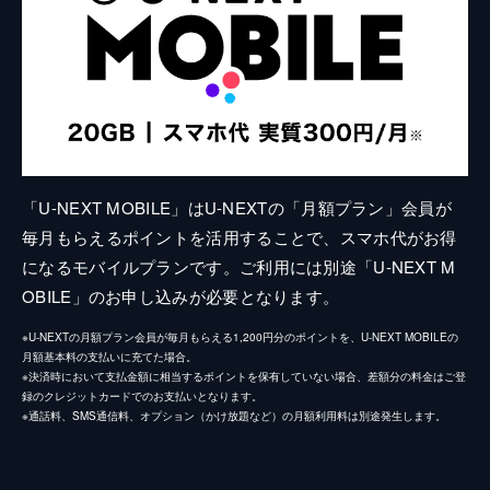
「U-NEXT MOBILE」はU-NEXTの「月額プラン」会員が
毎月もらえるポイントを活用することで、スマホ代がお得
になるモバイルプランです。ご利用には別途「U-NEXT M
OBILE」のお申し込みが必要となります。
※U-NEXTの月額プラン会員が毎月もらえる1,200円分のポイントを、U-NEXT MOBILEの
月額基本料の支払いに充てた場合。
※決済時において支払金額に相当するポイントを保有していない場合、差額分の料金はご登
録のクレジットカードでのお支払いとなります。
※通話料、SMS通信料、オプション（かけ放題など）の月額利用料は別途発生します。