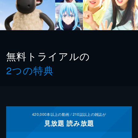
無料トライアルの
2つの特典
420,000
本以上の動画 /
210
誌以上の雑誌が
見放題
読み放題