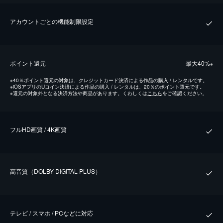
アカウントごとの機能制限設定
ポイント還元
最⼤40%
※
※
40％ポイント還元の対象は、クレジットカード決済による作品の購入 / レンタルです。
※
iOSアプリのUコイン決済による作品の購入 / レンタルは、20％のポイント還元です。
※
還元の対象外となる決済方法や商品があります。くわしくは
こちら
をご確認ください。
フルHD画質 / 4K画質
⾼⾳質（DOLBY DIGITAL PLUS）
テレビ / スマホ / PCなどに対応