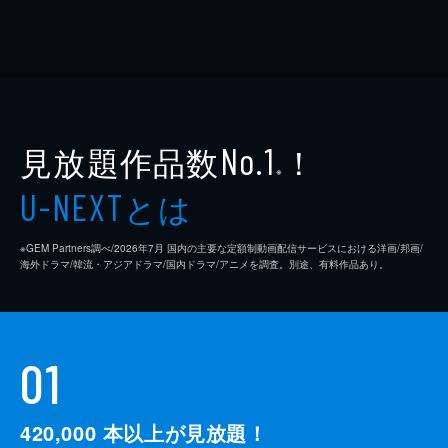
見放題作品数
！
No.1
※
とは
U-NEXT
※GEM Partners調べ/2026年7⽉ 国内の主要な定額制動画配信サービスにおける洋画/邦画/
海外ドラマ/韓流・アジアドラマ/国内ドラマ/アニメを調査。別途、有料作品あり。
01
420,000
本以上が見放題！