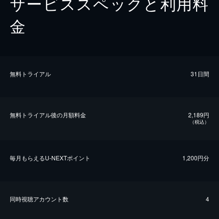
サービススペックと利用料
金
無料トライアル
31日間
無料トライアル後の⽉額料金
2,189円
（税込）
毎⽉もらえるU-NEXTポイント
1,200円分
同時視聴アカウント数
4