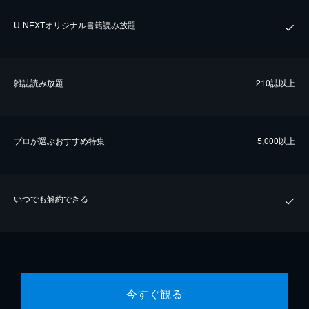
U-NEXTオリジナル書籍読み放題
雑誌読み放題
210誌以上
プロが選ぶおすすめ特集
5,000以上
いつでも解約できる
今すぐ観る