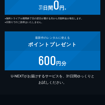
0
31
日間
円
※
※無料トライアル期間終了日の翌日が属する月から月額料金が発生します。
※日割りでのご請求はいたしません。
最新作の
レンタルに使える
ポイント
プレゼント
600
円分
U-NEXTがお届けするサービスを、31日間ゆっくりと
お試しください。