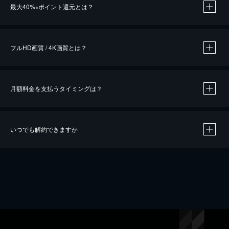
最大40%
ポイント還元とは？
※
※
作品によって必要なポイントが異なります。
フルHD画質 / 4K画質とは？
月額料金を支払うタイミングは？
※
40％ポイント還元の対象は、クレジットカード決済による作品の購入 / レンタルです。
※
iOSアプリのUコイン決済による作品の購入 / レンタルは、20％のポイント還元です。
※
還元の対象外となる決済方法や商品があります。くわしくは
こちら
をご確認ください。
いつでも解約できますか
こちら