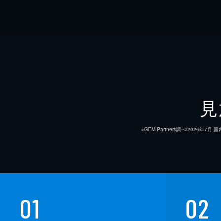
見
※GEM Partners調べ/20
01
02