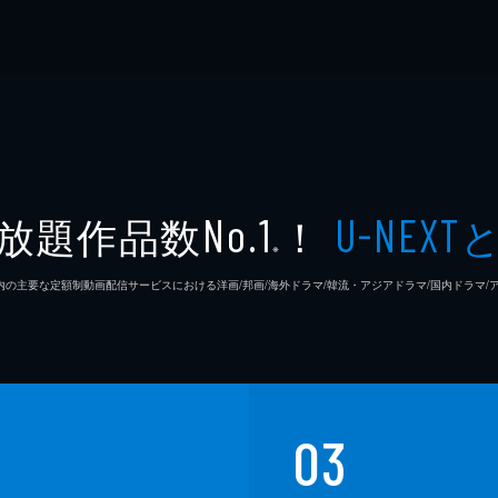
放題作品数
！
No.1
U-NEXT
※
26年7⽉ 国内の主要な定額制動画配信サービスにおける洋画/邦画/海外ドラマ/韓流・アジアドラマ/国内ドラ
03