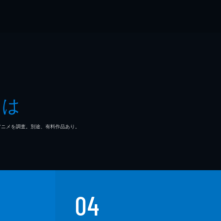
とは
マ/アニメを調査。別途、有料作品あり。
04