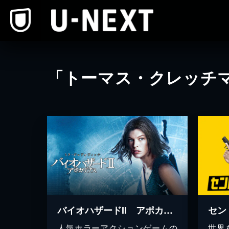
本文へスキップ
「トーマス・クレッチ
バイオハザードII アポカリプス
人気ホラーアクションゲームの
世界