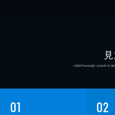
見
※GEM Partners調べ/20
01
02