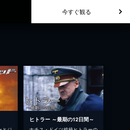
今すぐ観る
ヒトラー ～最期の12日間～
ーとジ
ナチス・ドイツ総統ヒトラーの