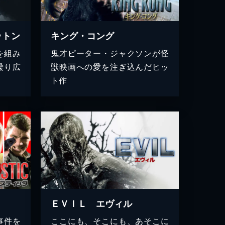
ットン
キング・コング
を組み
鬼才ピーター・ジャクソンが怪
繰り広
獣映画への愛を注ぎ込んだヒッ
ト作
ＥＶＩＬ エヴィル
事件を
ここにも、そこにも、あそこに