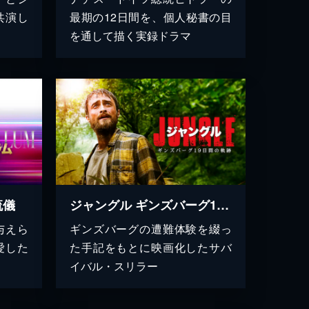
共演し
最期の12日間を、個人秘書の目
を通して描く実録ドラマ
流儀
ジャングル ギンズバーグ19日間の軌跡
与えら
ギンズバーグの遭難体験を綴っ
愛した
た手記をもとに映画化したサバ
イバル・スリラー