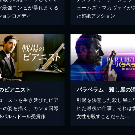
!?最強コンビが暴れまくる
ェームズ・マカヴォイが
ションコメディ
た超絶アクション
のピアニスト
パラベラム 殺し屋の
コーストを生き延びたピア
引退を決意した殺し屋に
トの姿を描く、カンヌ国際
れた最後の仕事。それは
祭パルムドール受賞作
女性を殺すことだった…