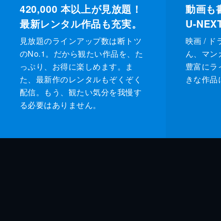
420,000
本以上が見放題！
動画も
最新レンタル作品も充実。
U-NE
見放題のラインアップ数は断トツ
映画 / 
のNo.1。だから観たい作品を、た
ん、マンガ 
っぷり、お得に楽しめます。ま
豊富にラ
た、最新作のレンタルもぞくぞく
きな作品
配信。もう、観たい気分を我慢す
る必要はありません。