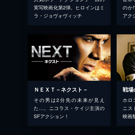
実写映画化第2弾。ヒロインはミ
のか
ラ・ジョヴォヴィッチ
アク
ＮＥＸＴ－ネクスト－
戦場
その男は2分先の未来が見え
ホロ
た…。ニコラス・ケイジ主演の
ニス
SFアクション！
映画