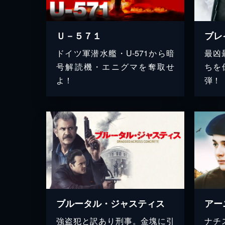
Ｕ－５７１
ブレ
ドイツ軍潜水艦・U-571から暗
最凶
号解読機・エニグマを奪取せ
ちを
よ！
弾！
ブルータル・ジャスティス
アー
強盗犯と訳あり刑事。金塊に引
ナチ