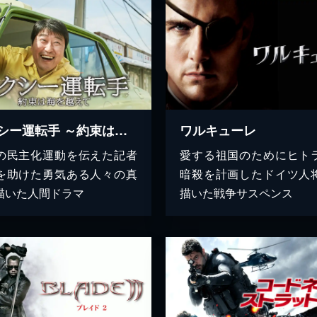
タクシー運転手 ～約束は海を越えて～
ワルキューレ
の民主化運動を伝えた記者
愛する祖国のためにヒト
を助けた勇気ある人々の真
暗殺を計画したドイツ人
描いた人間ドラマ
描いた戦争サスペンス