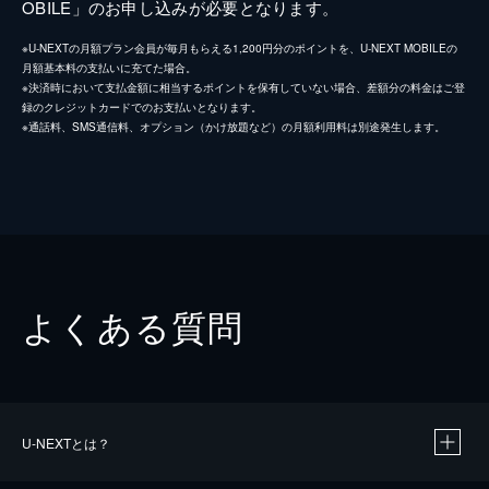
OBILE」のお申し込みが必要となります。
※U-NEXTの月額プラン会員が毎月もらえる1,200円分のポイントを、U-NEXT MOBILEの
月額基本料の支払いに充てた場合。
※決済時において支払金額に相当するポイントを保有していない場合、差額分の料金はご登
録のクレジットカードでのお支払いとなります。
※通話料、SMS通信料、オプション（かけ放題など）の月額利用料は別途発生します。
よくある質問
U-NEXTとは？