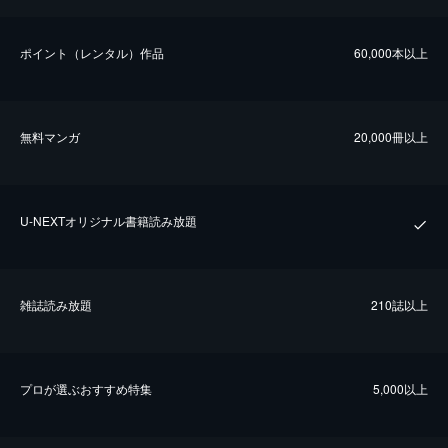
ポイント（レンタル）作品
60,000本以上
無料マンガ
20,000冊以上
U-NEXTオリジナル書籍読み放題
雑誌読み放題
210誌以上
プロが選ぶおすすめ特集
5,000以上