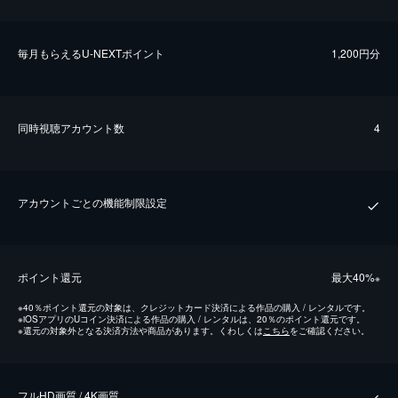
毎⽉もらえるU-NEXTポイント
1,200円分
同時視聴アカウント数
4
アカウントごとの機能制限設定
ポイント還元
最⼤40%
※
※
40％ポイント還元の対象は、クレジットカード決済による作品の購入 / レンタルです。
※
iOSアプリのUコイン決済による作品の購入 / レンタルは、20％のポイント還元です。
※
還元の対象外となる決済方法や商品があります。くわしくは
こちら
をご確認ください。
フルHD画質 / 4K画質