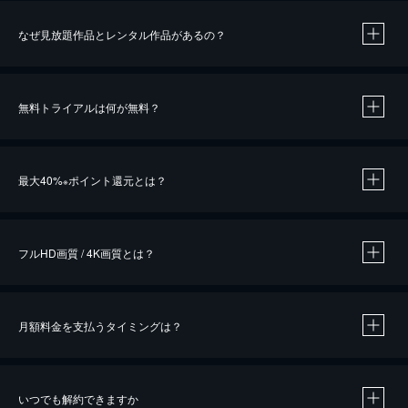
なぜ見放題作品とレンタル作品があるの？
無料トライアルは何が無料？
※
最大40%
ポイント還元とは？
※
※
作品によって必要なポイントが異なります。
フルHD画質 / 4K画質とは？
月額料金を支払うタイミングは？
※
40％ポイント還元の対象は、クレジットカード決済による作品の購入 / レンタルです。
※
iOSアプリのUコイン決済による作品の購入 / レンタルは、20％のポイント還元です。
※
還元の対象外となる決済方法や商品があります。くわしくは
こちら
をご確認ください。
いつでも解約できますか