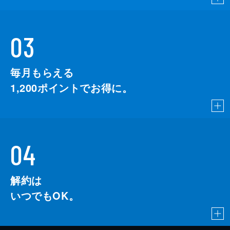
03
毎月もらえる
1,200
ポイントでお得に。
04
解約は
いつでもOK。