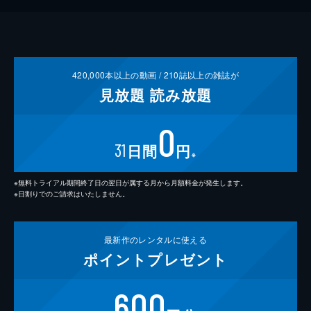
420,000
本以上の動画 /
210
誌以上の雑誌が
見放題
読み放題
0
31
日間
円
※
※無料トライアル期間終了日の翌日が属する月から月額料金が発生します。
※日割りでのご請求はいたしません。
最新作の
レンタルに使える
ポイント
プレゼント
600