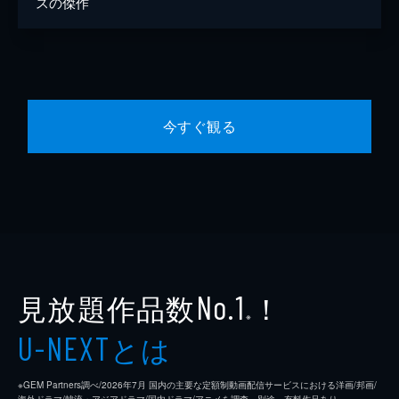
スの傑作
今すぐ観る
見放題作品数
！
No.1
※
とは
U-NEXT
※GEM Partners調べ/2026年7⽉ 国内の主要な定額制動画配信サービスにおける洋画/邦画/