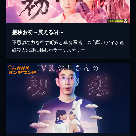
霊験お初～震える岩～
不思議な力を宿す町娘と草食系武士の凸凹バディが連
続殺人の謎に挑むホラーミステリー