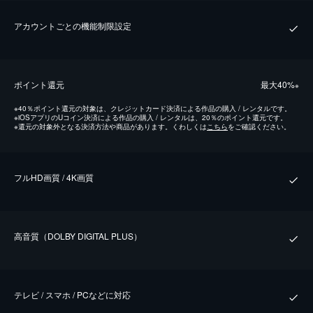
アカウントごとの機能制限設定
ポイント還元
最⼤40%
※
※
40％ポイント還元の対象は、クレジットカード決済による作品の購入 / レンタルです。
※
iOSアプリのUコイン決済による作品の購入 / レンタルは、20％のポイント還元です。
※
還元の対象外となる決済方法や商品があります。くわしくは
こちら
をご確認ください。
フルHD画質 / 4K画質
⾼⾳質（DOLBY DIGITAL PLUS）
テレビ / スマホ / PCなどに対応