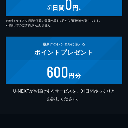
0
31
日間
円
※
※無料トライアル期間終了日の翌日が属する月から月額料金が発生します。
※日割りでのご請求はいたしません。
最新作の
レンタルに使える
ポイント
プレゼント
600
円分
U-NEXTがお届けするサービスを、31日間ゆっくりと
お試しください。