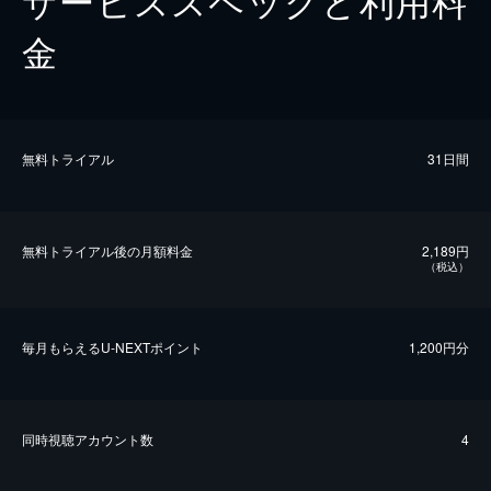
サービススペックと利用料
金
無料トライアル
31日間
無料トライアル後の⽉額料金
2,189円
（税込）
毎⽉もらえるU-NEXTポイント
1,200円分
同時視聴アカウント数
4