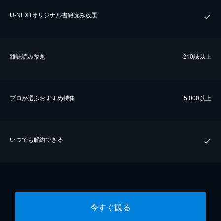
U-NEXTオリジナル書籍読み放題
雑誌読み放題
210誌以上
プロが選ぶおすすめ特集
5,000以上
いつでも解約できる
今すぐ観る