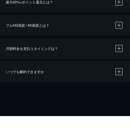
最大40%
ポイント還元とは？
※
※
作品によって必要なポイントが異なります。
フルHD画質 / 4K画質とは？
月額料金を支払うタイミングは？
※
40％ポイント還元の対象は、クレジットカード決済による作品の購入 / レンタルです。
※
iOSアプリのUコイン決済による作品の購入 / レンタルは、20％のポイント還元です。
※
還元の対象外となる決済方法や商品があります。くわしくは
こちら
をご確認ください。
いつでも解約できますか
こちら