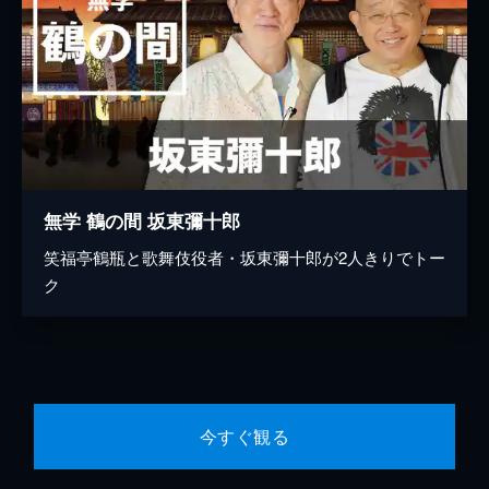
無学 鶴の間 坂東彌十郎
笑福亭鶴瓶と歌舞伎役者・坂東彌十郎が2人きりでトー
ク
今すぐ観る