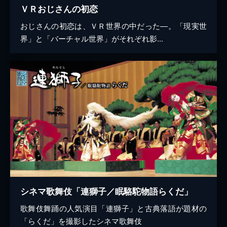
ＶＲおじさんの初恋
おじさんの初恋は、ＶＲ世界の中だった―。「現実世
界」と「バーチャル世界」がそれぞれ影...
シネマ歌舞伎「連獅子／眠駱駝物語らくだ」
歌舞伎舞踊の人気演目「連獅子」と古典落語が題材の
「らくだ」を撮影したシネマ歌舞伎