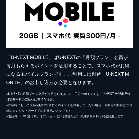
「U-NEXT MOBILE」はU-NEXTの「月額プラン」会員が
毎月もらえるポイントを活用することで、スマホ代がお得
になるモバイルプランです。ご利用には別途「U-NEXT M
OBILE」のお申し込みが必要となります。
※U-NEXTの月額プラン会員が毎月もらえる1,200円分のポイントを、U-NEXT MOBILEの
月額基本料の支払いに充てた場合。
※決済時において支払金額に相当するポイントを保有していない場合、差額分の料金はご登
録のクレジットカードでのお支払いとなります。
※通話料、SMS通信料、オプション（かけ放題など）の月額利用料は別途発生します。