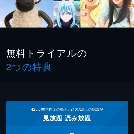
無料トライアルの
2つの特典
420,000
本以上の動画 /
210
誌以上の雑誌が
見放題
読み放題