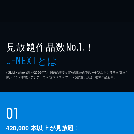
見放題作品数
！
No.1
※
とは
U-NEXT
※GEM Partners調べ/2026年7⽉ 国内の主要な定額制動画配信サービスにおける洋画/邦画/
海外ドラマ/韓流・アジアドラマ/国内ドラマ/アニメを調査。別途、有料作品あり。
01
420,000
本以上が見放題！