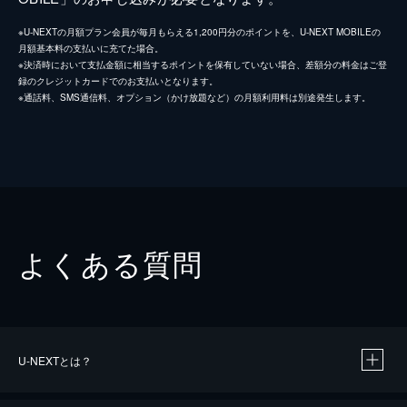
※U-NEXTの月額プラン会員が毎月もらえる1,200円分のポイントを、U-NEXT MOBILEの
月額基本料の支払いに充てた場合。
※決済時において支払金額に相当するポイントを保有していない場合、差額分の料金はご登
録のクレジットカードでのお支払いとなります。
※通話料、SMS通信料、オプション（かけ放題など）の月額利用料は別途発生します。
よくある質問
U-NEXTとは？