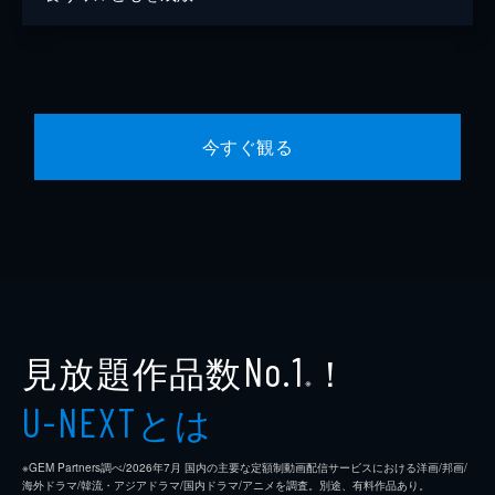
今すぐ観る
見放題作品数
！
No.1
※
とは
U-NEXT
※GEM Partners調べ/2026年7⽉ 国内の主要な定額制動画配信サービスにおける洋画/邦画/
海外ドラマ/韓流・アジアドラマ/国内ドラマ/アニメを調査。別途、有料作品あり。