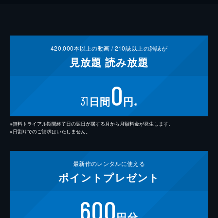
420,000
本以上の動画 /
210
誌以上の雑誌が
見放題
読み放題
0
31
日間
円
※
※無料トライアル期間終了日の翌日が属する月から月額料金が発生します。
※日割りでのご請求はいたしません。
最新作の
レンタルに使える
ポイント
プレゼント
600
円分