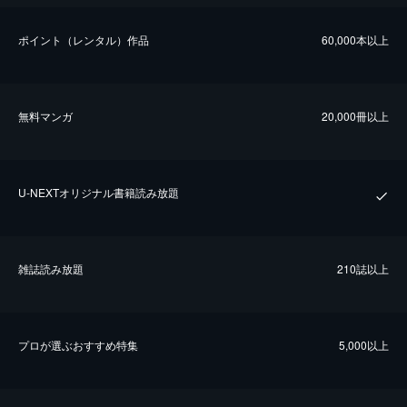
ポイント（レンタル）作品
60,000本以上
無料マンガ
20,000冊以上
U-NEXTオリジナル書籍読み放題
雑誌読み放題
210誌以上
プロが選ぶおすすめ特集
5,000以上