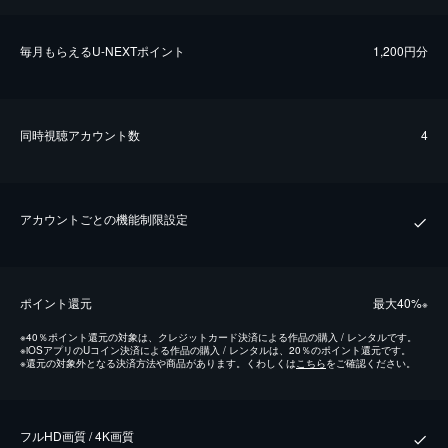
毎⽉もらえるU-NEXTポイント
1,200円分
同時視聴アカウント数
4
アカウントごとの機能制限設定
ポイント還元
最⼤40%
※
※
40％ポイント還元の対象は、クレジットカード決済による作品の購入 / レンタルです。
※
iOSアプリのUコイン決済による作品の購入 / レンタルは、20％のポイント還元です。
※
還元の対象外となる決済方法や商品があります。くわしくは
こちら
をご確認ください。
フルHD画質 / 4K画質