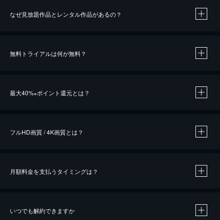
なぜ見放題作品とレンタル作品があるの？
無料トライアルは何が無料？
※
最大40%
ポイント還元とは？
※
※
作品によって必要なポイントが異なります。
フルHD画質 / 4K画質とは？
月額料金を支払うタイミングは？
※
40％ポイント還元の対象は、クレジットカード決済による作品の購入 / レンタルです。
※
iOSアプリのUコイン決済による作品の購入 / レンタルは、20％のポイント還元です。
※
還元の対象外となる決済方法や商品があります。くわしくは
こちら
をご確認ください。
いつでも解約できますか