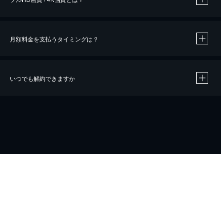
月額料金を支払うタイミングは？
※
40％ポイント還元の対象は、クレジットカード決済による作品の購入 / レンタルです。
※
iOSアプリのUコイン決済による作品の購入 / レンタルは、20％のポイント還元です。
※
還元の対象外となる決済方法や商品があります。くわしくは
こちら
をご確認ください。
いつでも解約できますか
こちら
ホーム
会社概要
プライバシー
お問い合わせ