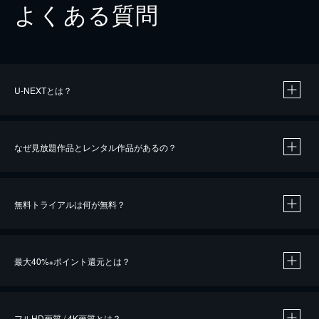
よくある質問
U-NEXTとは？
なぜ見放題作品とレンタル作品があるの？
無料トライアルは何が無料？
※
最大40%
ポイント還元とは？
※
※
作品によって必要なポイントが異なります。
フルHD画質 / 4K画質とは？