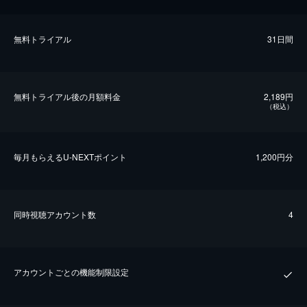
無料トライアル
31日間
無料トライアル後の⽉額料金
2,189円
（税込）
毎⽉もらえるU-NEXTポイント
1,200円分
同時視聴アカウント数
4
アカウントごとの機能制限設定