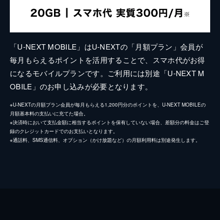
「U-NEXT MOBILE」はU-NEXTの「月額プラン」会員が
毎月もらえるポイントを活用することで、スマホ代がお得
になるモバイルプランです。ご利用には別途「U-NEXT M
OBILE」のお申し込みが必要となります。
※U-NEXTの月額プラン会員が毎月もらえる1,200円分のポイントを、U-NEXT MOBILEの
月額基本料の支払いに充てた場合。
※決済時において支払金額に相当するポイントを保有していない場合、差額分の料金はご登
録のクレジットカードでのお支払いとなります。
※通話料、SMS通信料、オプション（かけ放題など）の月額利用料は別途発生します。