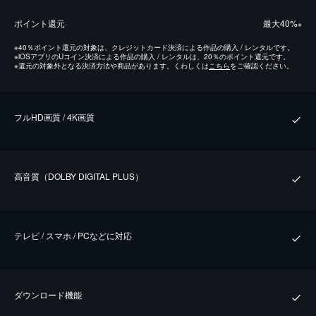
ポイント還元
最⼤40%
※
※
40％ポイント還元の対象は、クレジットカード決済による作品の購入 / レンタルです。
※
iOSアプリのUコイン決済による作品の購入 / レンタルは、20％のポイント還元です。
※
還元の対象外となる決済方法や商品があります。くわしくは
こちら
をご確認ください。
フルHD画質 / 4K画質
⾼⾳質（DOLBY DIGITAL PLUS）
テレビ / スマホ / PCなどに対応
ダウンロード機能