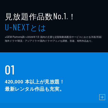
見放題作品数
！
No.1
※
とは
U-NEXT
※GEM Partners調べ/2026年7⽉ 国内の主要な定額制動画配信サービスにおける洋画/邦画/
海外ドラマ/韓流・アジアドラマ/国内ドラマ/アニメを調査。別途、有料作品あり。
01
420,000
本以上が見放題！
最新レンタル作品も充実。