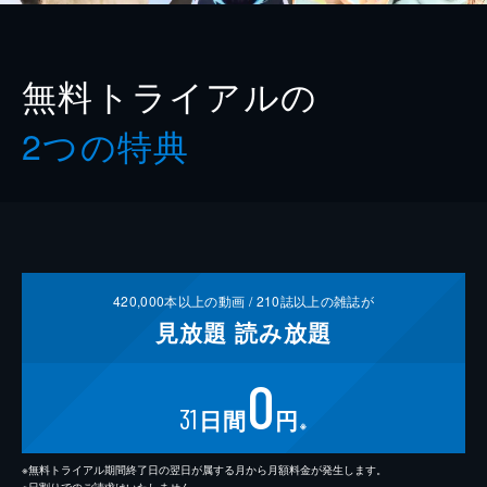
無料トライアルの
2つの特典
420,000
本以上の動画 /
210
誌以上の雑誌が
見放題
読み放題
0
31
日間
円
※
※無料トライアル期間終了日の翌日が属する月から月額料金が発生します。
※日割りでのご請求はいたしません。