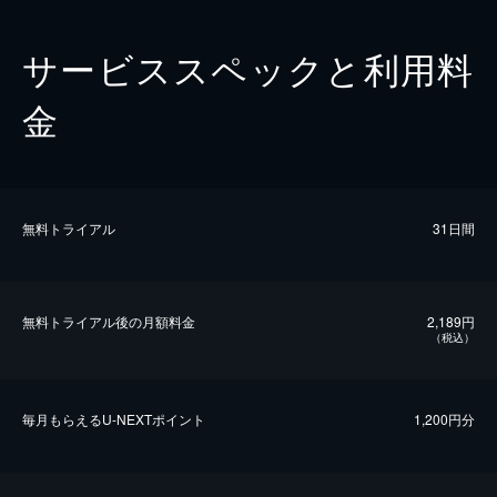
サービススペックと利用料
金
無料トライアル
31日間
無料トライアル後の⽉額料金
2,189円
（税込）
毎⽉もらえるU-NEXTポイント
1,200円分