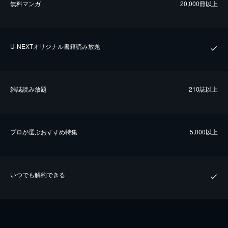
無料マンガ
20,000冊以上
U-NEXTオリジナル書籍読み放題
雑誌読み放題
210誌以上
プロが選ぶおすすめ特集
5,000以上
いつでも解約できる