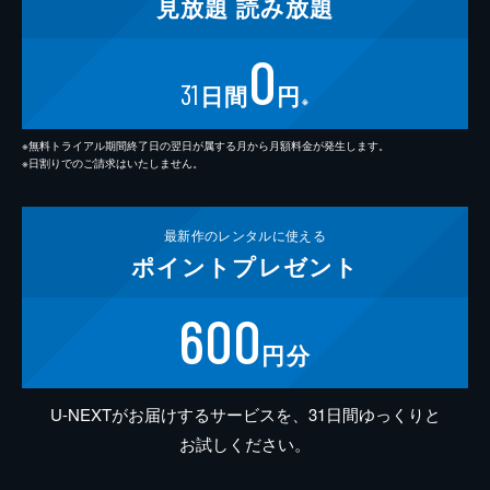
見放題
読み放題
0
31
日間
円
※
※無料トライアル期間終了日の翌日が属する月から月額料金が発生します。
※日割りでのご請求はいたしません。
最新作の
レンタルに使える
ポイント
プレゼント
600
円分
U-NEXTがお届けするサービスを、31日間ゆっくりと
お試しください。