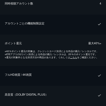
同時視聴アカウント数
4
アカウントごとの機能制限設定
ポイント還元
最⼤40%
※
※
40％ポイント還元の対象は、クレジットカード決済による作品の購入 / レンタルです。
※
iOSアプリのUコイン決済による作品の購入 / レンタルは、20％のポイント還元です。
※
還元の対象外となる決済方法や商品があります。くわしくは
こちら
をご確認ください。
フルHD画質 / 4K画質
⾼⾳質（DOLBY DIGITAL PLUS）