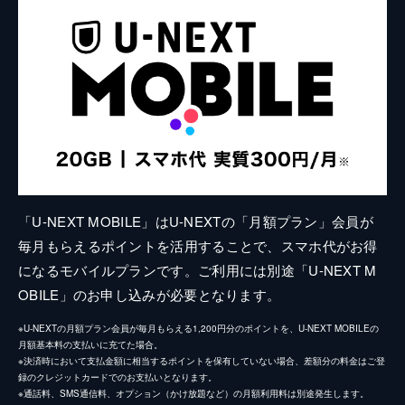
「U-NEXT MOBILE」はU-NEXTの「月額プラン」会員が
毎月もらえるポイントを活用することで、スマホ代がお得
になるモバイルプランです。ご利用には別途「U-NEXT M
OBILE」のお申し込みが必要となります。
※U-NEXTの月額プラン会員が毎月もらえる1,200円分のポイントを、U-NEXT MOBILEの
月額基本料の支払いに充てた場合。
※決済時において支払金額に相当するポイントを保有していない場合、差額分の料金はご登
録のクレジットカードでのお支払いとなります。
※通話料、SMS通信料、オプション（かけ放題など）の月額利用料は別途発生します。