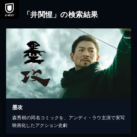
本文へスキップ
「井関惺」の検索結果
墨攻
森秀樹の同名コミックを、アンディ・ラウ主演で実写
映画化したアクション史劇