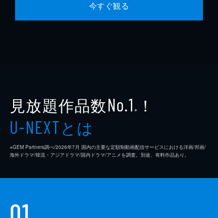
今すぐ観る
見放題作品数
！
No.1
※
とは
U-NEXT
※GEM Partners調べ/2026年7⽉ 国内の主要な定額制動画配信サービスにおける洋画/邦画/
海外ドラマ/韓流・アジアドラマ/国内ドラマ/アニメを調査。別途、有料作品あり。
01