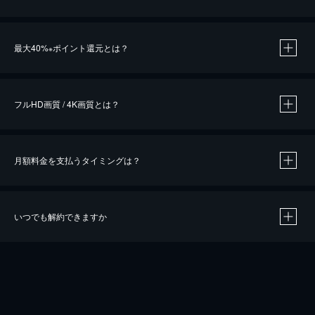
※
最大40%
ポイント還元とは？
※
※
作品によって必要なポイントが異なります。
フルHD画質 / 4K画質とは？
月額料金を支払うタイミングは？
※
40％ポイント還元の対象は、クレジットカード決済による作品の購入 / レンタルです。
※
iOSアプリのUコイン決済による作品の購入 / レンタルは、20％のポイント還元です。
※
還元の対象外となる決済方法や商品があります。くわしくは
こちら
をご確認ください。
いつでも解約できますか
こちら