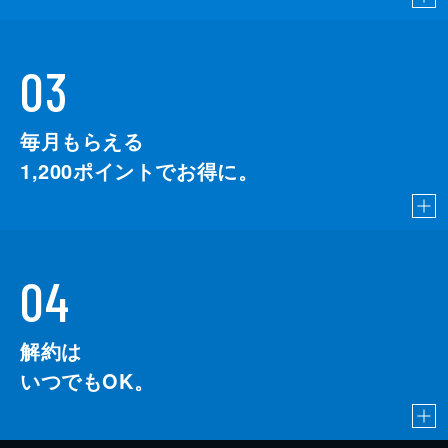
03
毎月もらえる
1,200
ポイントでお得に。
04
解約は
いつでもOK。