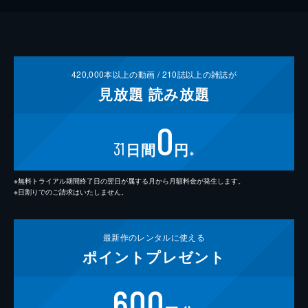
420,000
本以上の動画 /
210
誌以上の雑誌が
見放題
読み放題
0
31
日間
円
※
※無料トライアル期間終了日の翌日が属する月から月額料金が発生します。
※日割りでのご請求はいたしません。
最新作の
レンタルに使える
ポイント
プレゼント
600