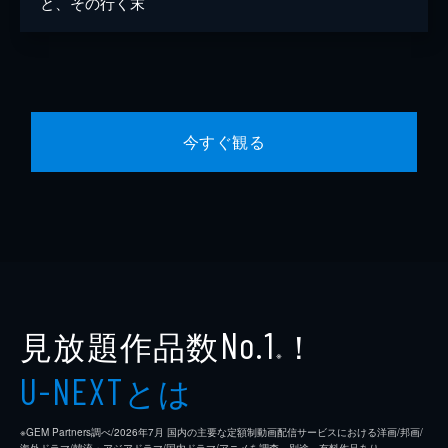
と、その行く末
今すぐ観る
見放題作品数
！
No.1
※
とは
U-NEXT
※GEM Partners調べ/2026年7⽉ 国内の主要な定額制動画配信サービスにおける洋画/邦画/