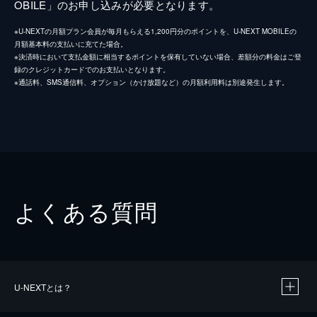
OBILE」のお申し込みが必要となります。
※U-NEXTの月額プラン会員が毎月もらえる1,200円分のポイントを、U-NEXT MOBILEの
月額基本料の支払いに充てた場合。
※決済時において支払金額に相当するポイントを保有していない場合、差額分の料金はご登
録のクレジットカードでのお支払いとなります。
※通話料、SMS通信料、オプション（かけ放題など）の月額利用料は別途発生します。
よくある質問
U-NEXTとは？