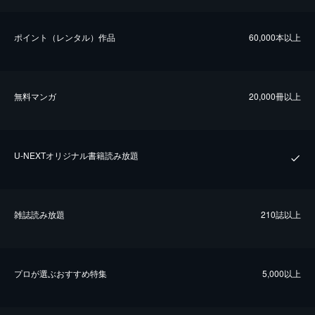
ポイント（レンタル）作品
60,000本以上
無料マンガ
20,000冊以上
U-NEXTオリジナル書籍読み放題
雑誌読み放題
210誌以上
プロが選ぶおすすめ特集
5,000以上