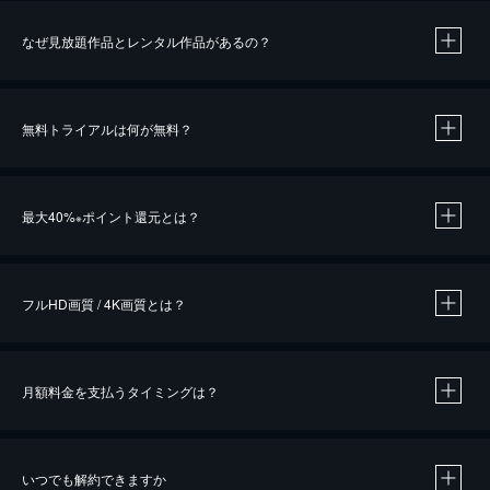
なぜ見放題作品とレンタル作品があるの？
無料トライアルは何が無料？
※
最大40%
ポイント還元とは？
※
※
作品によって必要なポイントが異なります。
フルHD画質 / 4K画質とは？
月額料金を支払うタイミングは？
※
40％ポイント還元の対象は、クレジットカード決済による作品の購入 / レンタルです。
※
iOSアプリのUコイン決済による作品の購入 / レンタルは、20％のポイント還元です。
※
還元の対象外となる決済方法や商品があります。くわしくは
こちら
をご確認ください。
いつでも解約できますか