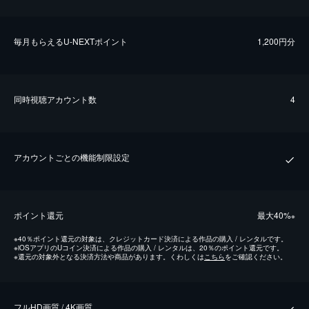
毎⽉もらえるU-NEXTポイント
1,200円分
同時視聴アカウント数
4
アカウントごとの機能制限設定
ポイント還元
最⼤40%
※
※
40％ポイント還元の対象は、クレジットカード決済による作品の購入 / レンタルです。
※
iOSアプリのUコイン決済による作品の購入 / レンタルは、20％のポイント還元です。
※
還元の対象外となる決済方法や商品があります。くわしくは
こちら
をご確認ください。
フルHD画質 / 4K画質