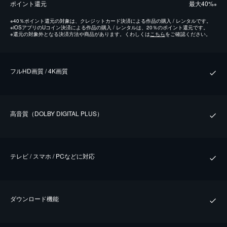
ポイント還元
最⼤40%
※
※
40％ポイント還元の対象は、クレジットカード決済による作品の購入 / レンタルです。
※
iOSアプリのUコイン決済による作品の購入 / レンタルは、20％のポイント還元です。
※
還元の対象外となる決済方法や商品があります。くわしくは
こちら
をご確認ください。
フルHD画質 / 4K画質
⾼⾳質（DOLBY DIGITAL PLUS）
テレビ / スマホ / PCなどに対応
ダウンロード機能