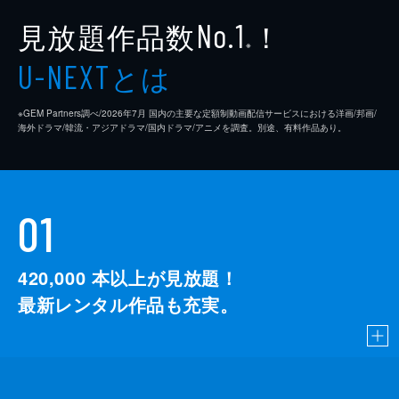
見放題作品数
！
No.1
※
とは
U-NEXT
※GEM Partners調べ/2026年7⽉ 国内の主要な定額制動画配信サービスにおける洋画/邦画/
海外ドラマ/韓流・アジアドラマ/国内ドラマ/アニメを調査。別途、有料作品あり。
01
420,000
本以上が見放題！
最新レンタル作品も充実。