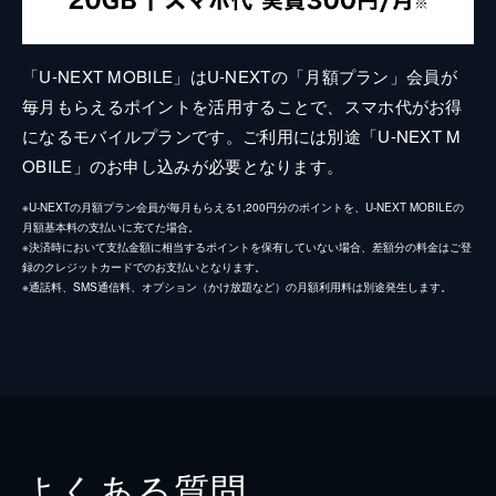
「U-NEXT MOBILE」はU-NEXTの「月額プラン」会員が
毎月もらえるポイントを活用することで、スマホ代がお得
になるモバイルプランです。ご利用には別途「U-NEXT M
OBILE」のお申し込みが必要となります。
※U-NEXTの月額プラン会員が毎月もらえる1,200円分のポイントを、U-NEXT MOBILEの
月額基本料の支払いに充てた場合。
※決済時において支払金額に相当するポイントを保有していない場合、差額分の料金はご登
録のクレジットカードでのお支払いとなります。
※通話料、SMS通信料、オプション（かけ放題など）の月額利用料は別途発生します。
よくある質問