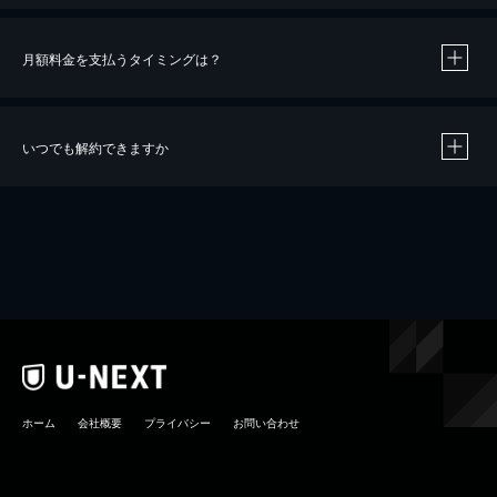
月額料金を支払うタイミングは？
※
40％ポイント還元の対象は、クレジットカード決済による作品の購入 / レンタルです。
※
iOSアプリのUコイン決済による作品の購入 / レンタルは、20％のポイント還元です。
※
還元の対象外となる決済方法や商品があります。くわしくは
こちら
をご確認ください。
いつでも解約できますか
こちら
ホーム
会社概要
プライバシー
お問い合わせ