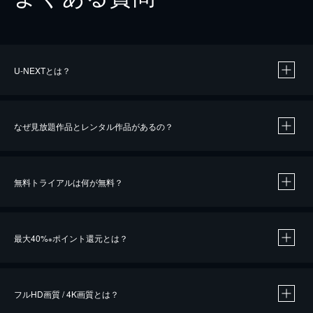
U-NEXTとは？
なぜ見放題作品とレンタル作品があるの？
無料トライアルは何が無料？
※
最大40%
ポイント還元とは？
※
※
作品によって必要なポイントが異なります。
フルHD画質 / 4K画質とは？