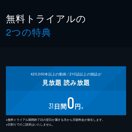
無料トライアルの
2つの特典
420,000
本以上の動画 /
210
誌以上の雑誌が
見放題
読み放題
0
31
日間
円
※
※無料トライアル期間終了日の翌日が属する月から月額料金が発生します。
※日割りでのご請求はいたしません。