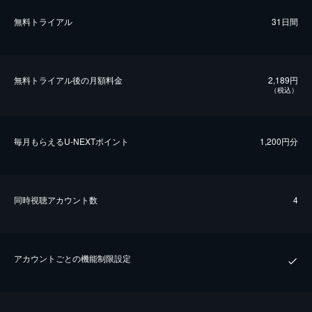
無料トライアル
31日間
無料トライアル後の⽉額料金
2,189円
（税込）
毎⽉もらえるU-NEXTポイント
1,200円分
同時視聴アカウント数
4
アカウントごとの機能制限設定