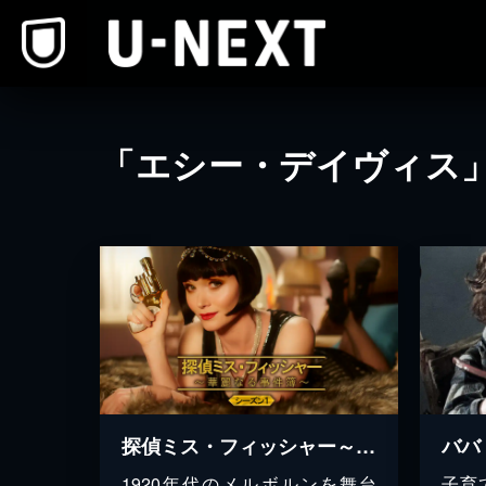
本文へスキップ
「エシー・デイヴィス
探偵ミス・フィッシャー～華麗なる事件簿～ シーズン１
ババ
1920年代のメルボルンを舞台
子育