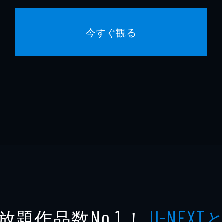
今すぐ観る
放題作品数
！
No.1
U-NEXT