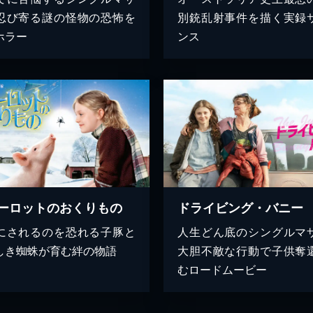
忍び寄る謎の怪物の恐怖を
別銃乱射事件を描く実録
ホラー
ンス
ーロットのおくりもの
ドライビング・バニー
にされるのを恐れる子豚と
人生どん底のシングルマ
しき蜘蛛が育む絆の物語
大胆不敵な行動で子供奪
むロードムービー