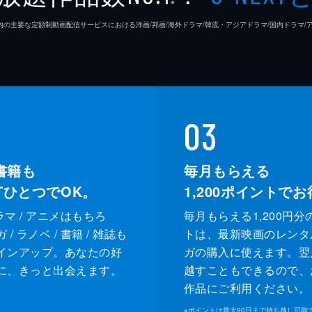
※
26年7⽉ 国内の主要な定額制動画配信サービスにおける洋画/邦画/海外ドラマ/韓流・アジアドラマ/国内ドラ
03
書籍も
毎月もらえる
XTひとつでOK。
1,200
ポイントでお
ドラマ / アニメはもちろ
毎月もらえる1,200円分
/ ラノベ / 書籍 / 雑誌も
トは、最新映画のレンタ
インアップ。あなたの好
ガの購入に使えます。翌
に、きっと出会えます。
越すこともできるので、
作品にご利用ください。
※
ポイントは最大90日まで持ち越し可能