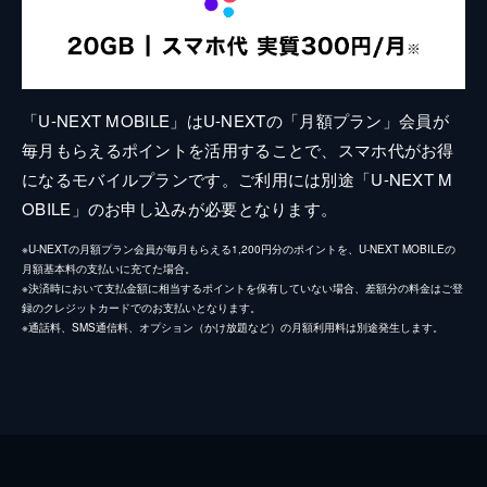
「U-NEXT MOBILE」はU-NEXTの「月額プラン」会員が
毎月もらえるポイントを活用することで、スマホ代がお得
になるモバイルプランです。ご利用には別途「U-NEXT M
OBILE」のお申し込みが必要となります。
※U-NEXTの月額プラン会員が毎月もらえる1,200円分のポイントを、U-NEXT MOBILEの
月額基本料の支払いに充てた場合。
※決済時において支払金額に相当するポイントを保有していない場合、差額分の料金はご登
録のクレジットカードでのお支払いとなります。
※通話料、SMS通信料、オプション（かけ放題など）の月額利用料は別途発生します。