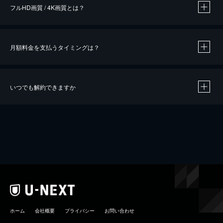
フルHD画質 / 4K画質とは？
月額料金を支払うタイミングは？
※
40％ポイント還元の対象は、クレジットカード決済による作品の購入 / レンタルです。
※
iOSアプリのUコイン決済による作品の購入 / レンタルは、20％のポイント還元です。
※
還元の対象外となる決済方法や商品があります。くわしくは
こちら
をご確認ください。
いつでも解約できますか
こちら
ホーム
会社概要
プライバシー
お問い合わせ