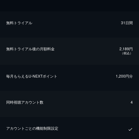
無料トライアル
31日間
無料トライアル後の⽉額料金
2,189円
（税込）
毎⽉もらえるU-NEXTポイント
1,200円分
同時視聴アカウント数
4
アカウントごとの機能制限設定