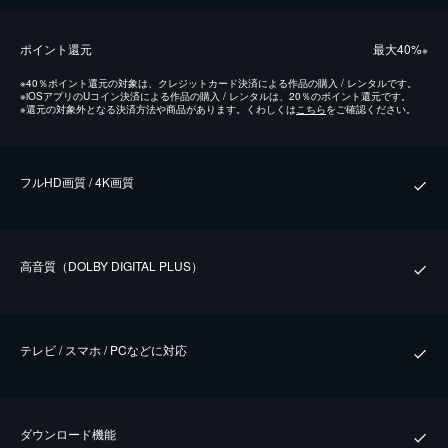
ポイント還元
最⼤40%
※
※
40％ポイント還元の対象は、クレジットカード決済による作品の購入 / レンタルです。
※
iOSアプリのUコイン決済による作品の購入 / レンタルは、20％のポイント還元です。
※
還元の対象外となる決済方法や商品があります。くわしくは
こちら
をご確認ください。
フルHD画質 / 4K画質
⾼⾳質（DOLBY DIGITAL PLUS）
テレビ / スマホ / PCなどに対応
ダウンロード機能