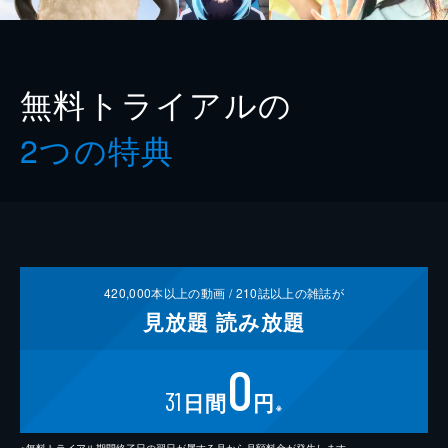
無料トライアルの
2つの特典
420,000
本以上の動画 /
210
誌以上の雑誌が
見放題
読み放題
0
31
日間
円
※
※無料トライアル期間終了日の翌日が属する月から月額料金が発生します。