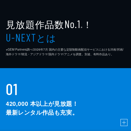
見放題作品数
！
No.1
※
とは
U-NEXT
※GEM Partners調べ/2026年7⽉ 国内の主要な定額制動画配信サービスにおける洋画/邦画/
海外ドラマ/韓流・アジアドラマ/国内ドラマ/アニメを調査。別途、有料作品あり。
01
420,000
本以上が見放題！
最新レンタル作品も充実。