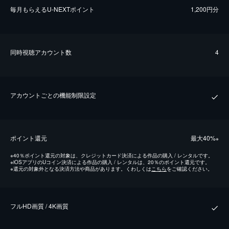
毎⽉もらえるU-NEXTポイント
1,200円分
同時視聴アカウント数
4
アカウントごとの機能制限設定
ポイント還元
最⼤40%
※
※
40％ポイント還元の対象は、クレジットカード決済による作品の購入 / レンタルです。
※
iOSアプリのUコイン決済による作品の購入 / レンタルは、20％のポイント還元です。
※
還元の対象外となる決済方法や商品があります。くわしくは
こちら
をご確認ください。
フルHD画質 / 4K画質