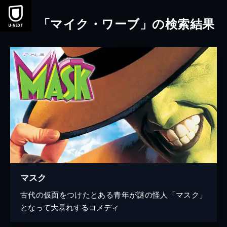
本文へスキップ
「マイク・ワーブ」の検索結果
マスク
古代の仮面をつけたとある青年が謎の怪人「マスク」
となって大暴れするコメディ