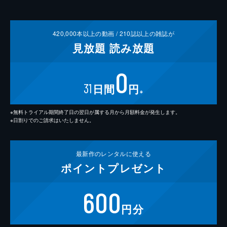
420,000
本以上の動画 /
210
誌以上の雑誌が
見放題
読み放題
0
31
日間
円
※
※無料トライアル期間終了日の翌日が属する月から月額料金が発生します。
※日割りでのご請求はいたしません。
最新作の
レンタルに使える
ポイント
プレゼント
600
円分