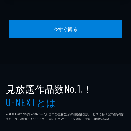
今すぐ観る
見放題作品数
！
No.1
※
とは
U-NEXT
※GEM Partners調べ/2026年7⽉ 国内の主要な定額制動画配信サービスにおける洋画/邦画/
海外ドラマ/韓流・アジアドラマ/国内ドラマ/アニメを調査。別途、有料作品あり。