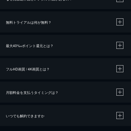
無料トライアルは何が無料？
※
最大40%
ポイント還元とは？
※
※
作品によって必要なポイントが異なります。
フルHD画質 / 4K画質とは？
月額料金を支払うタイミングは？
※
40％ポイント還元の対象は、クレジットカード決済による作品の購入 / レンタルです。
※
iOSアプリのUコイン決済による作品の購入 / レンタルは、20％のポイント還元です。
※
還元の対象外となる決済方法や商品があります。くわしくは
こちら
をご確認ください。
いつでも解約できますか