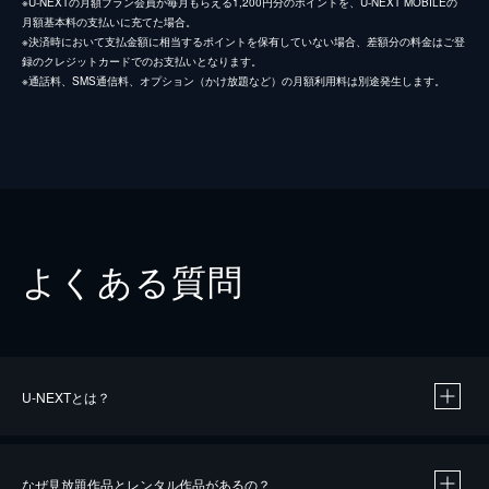
※U-NEXTの月額プラン会員が毎月もらえる1,200円分のポイントを、U-NEXT MOBILEの
月額基本料の支払いに充てた場合。
※決済時において支払金額に相当するポイントを保有していない場合、差額分の料金はご登
録のクレジットカードでのお支払いとなります。
※通話料、SMS通信料、オプション（かけ放題など）の月額利用料は別途発生します。
よくある質問
U-NEXTとは？
なぜ見放題作品とレンタル作品があるの？