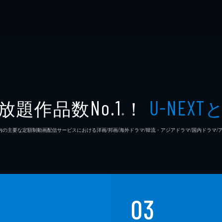
放題作品数
！
No.1
U-NEXT
※
26年7⽉ 国内の主要な定額制動画配信サービスにおける洋画/邦画/海外ドラマ/韓流・アジアドラマ/国内ドラ
03