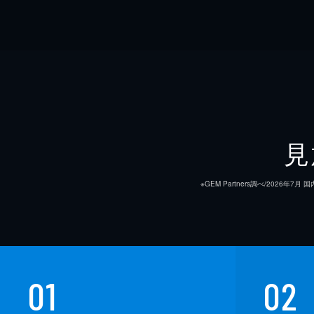
見
※GEM Partners調べ/20
01
02