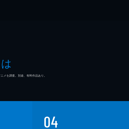
とは
マ/アニメを調査。別途、有料作品あり。
04