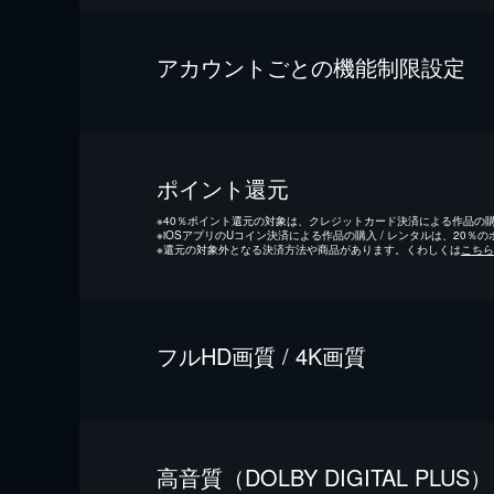
アカウントごとの機能制限設定
ポイント還元
※
40％ポイント還元の対象は、クレジットカード決済による作品の購入
※
iOSアプリのUコイン決済による作品の購入 / レンタルは、20％
※
還元の対象外となる決済方法や商品があります。くわしくは
こちら
フルHD画質 / 4K画質
⾼⾳質（DOLBY DIGITAL PLUS）