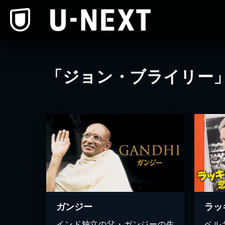
本文へスキップ
「ジョン・ブライリー
ガンジー
ラッ
インド独立の父・ガンジーの生
ベル