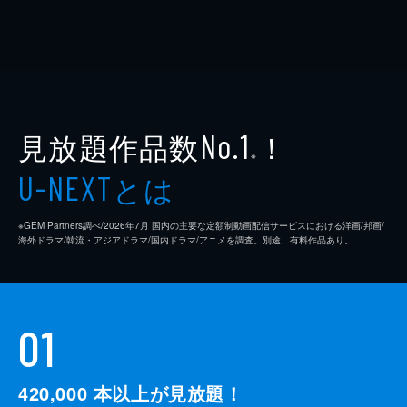
見放題作品数
！
No.1
※
とは
U-NEXT
※GEM Partners調べ/2026年7⽉ 国内の主要な定額制動画配信サービスにおける洋画/邦画/
海外ドラマ/韓流・アジアドラマ/国内ドラマ/アニメを調査。別途、有料作品あり。
01
420,000
本以上が見放題！