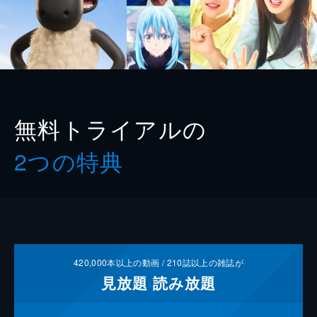
無料トライアルの
2つの特典
420,000
本以上の動画 /
210
誌以上の雑誌が
見放題
読み放題