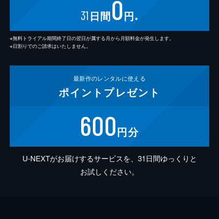
0
31
日間
円
※
※無料トライアル期間終了日の翌日が属する月から月額料金が発生します。
※日割りでのご請求はいたしません。
最新作の
レンタルに使える
ポイント
プレゼント
600
円分
U-NEXTがお届けするサービスを、31日間ゆっくりと
お試しください。