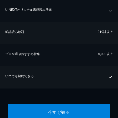
U-NEXTオリジナル書籍読み放題
雑誌読み放題
210誌以上
プロが選ぶおすすめ特集
5,000以上
いつでも解約できる
今すぐ観る