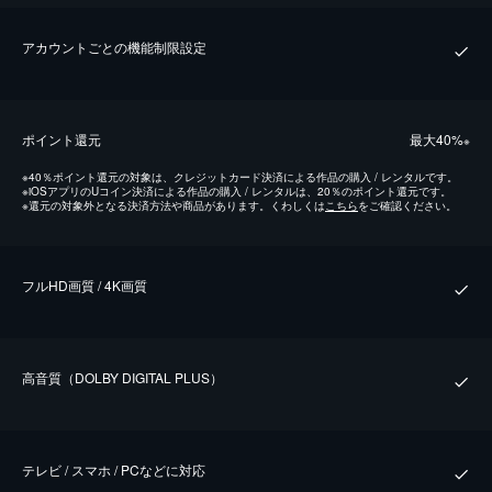
アカウントごとの機能制限設定
ポイント還元
最⼤40%
※
※
40％ポイント還元の対象は、クレジットカード決済による作品の購入 / レンタルです。
※
iOSアプリのUコイン決済による作品の購入 / レンタルは、20％のポイント還元です。
※
還元の対象外となる決済方法や商品があります。くわしくは
こちら
をご確認ください。
フルHD画質 / 4K画質
⾼⾳質（DOLBY DIGITAL PLUS）
テレビ / スマホ / PCなどに対応