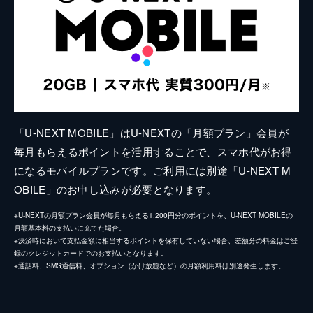
「U-NEXT MOBILE」はU-NEXTの「月額プラン」会員が
毎月もらえるポイントを活用することで、スマホ代がお得
になるモバイルプランです。ご利用には別途「U-NEXT M
OBILE」のお申し込みが必要となります。
※U-NEXTの月額プラン会員が毎月もらえる1,200円分のポイントを、U-NEXT MOBILEの
月額基本料の支払いに充てた場合。
※決済時において支払金額に相当するポイントを保有していない場合、差額分の料金はご登
録のクレジットカードでのお支払いとなります。
※通話料、SMS通信料、オプション（かけ放題など）の月額利用料は別途発生します。