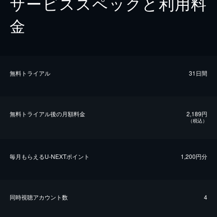
サービススペックと利用料
金
無料トライアル
31日間
無料トライアル後の⽉額料金
2,189円
（税込）
毎⽉もらえるU-NEXTポイント
1,200円分
同時視聴アカウント数
4