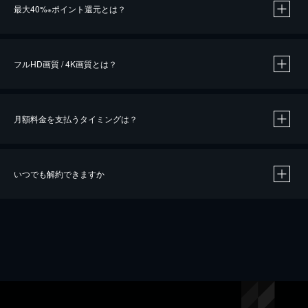
最大40%
ポイント還元とは？
※
※
作品によって必要なポイントが異なります。
フルHD画質 / 4K画質とは？
月額料金を支払うタイミングは？
※
40％ポイント還元の対象は、クレジットカード決済による作品の購入 / レンタルです。
※
iOSアプリのUコイン決済による作品の購入 / レンタルは、20％のポイント還元です。
※
還元の対象外となる決済方法や商品があります。くわしくは
こちら
をご確認ください。
いつでも解約できますか
こちら